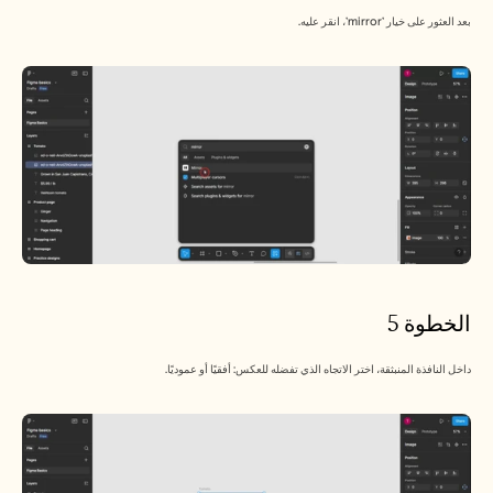
بعد العثور على خيار 'mirror'، انقر عليه.
الخطوة 5
داخل النافذة المنبثقة، اختر الاتجاه الذي تفضله للعكس: أفقيًا أو عموديًا.