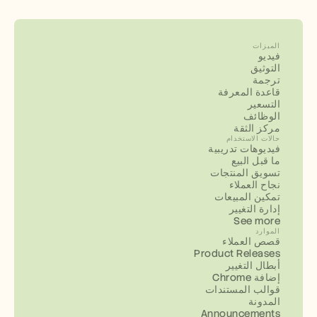
الميزات
فيديو
التوثيق
ترجمة
قاعدة المعرفة
التسعير
الوظائف
مركز الثقة
حالات الاستخدام
فيديوهات تدريبية
ما قبل البيع
تسويق المنتجات
نجاح العملاء
تمكين المبيعات
إدارة التغيير
See more
الموارد
قصص العملاء
Product Releases
أبطال التغيير
إضافة Chrome
قوالب المستندات
المدونة
Announcements