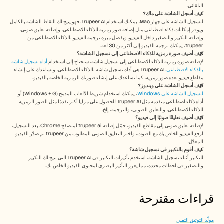
التلقائي.
كيف أسجل الشاشة على ماك? 
لتسجيل الشاشة على جهاز Mac، يمكنك استخدام Trupeer AI. فهو يتيح لك التقاط الشاشة بالكامل 
ويوفر إمكانات ذكاء اصطناعي مثل إضافة صور رمزية للذكاء الاصطناعي، وإضافة تعليق صوتي، 
وإضافة التكبير والتصغير داخل الفيديو. وبفضل ميزة ترجمة الفيديو بالذكاء الاصطناعي من 
trupeer، يمكنك ترجمة الفيديو إلى أكثر من 30 لغة. 
كيف أضيف صورة رمزية للذكاء الاصطناعي إلى تسجيل الشاشة؟
لإضافة صورة رمزية للذكاء الاصطناعي إلى تسجيل شاشة، ستحتاج إلى استخدام 
أداة تسجيل شاشة 
بالذكاء الاصطناعي.
 Trupeer AI هي أداة تسجيل شاشة بالذكاء الاصطناعي، وتساعدك على إنشاء 
مقاطع فيديو بعدة صور رمزية، كما تساعدك على إنشاء صورتك الرمزية الخاصة بالفيديو.
كيف أسجل الشاشة على ويندوز?
لتسجيل الشاشة على Windows
، يمكنك استخدام شريط الألعاب المدمج (Windows + G) أو 
أداة ذكاء اصطناعي متقدمة مثل Trupeer AI للحصول على مزايا أكثر تقدمًا مثل الصور الرمزية 
للذكاء الاصطناعي، والتعليق الصوتي، والترجمة، إلخ.
كيف أضيف تعليقًا صوتيًا إلى فيديو؟
لإضافة تعليق صوتي إلى مقاطع الفيديو، حمّل إضافة trupeer ai لمتصفح Chrome. بعد التسجيل، 
ارفع الفيديو الخاص بك مع الصوت، واختر التعليق الصوتي المطلوب من trupeer ثم صدّر الفيديو 
المعدّل. 
كيف أقوم بالتكبير في تسجيل شاشة؟
للتكبير أثناء تسجيل الشاشة، استخدم تأثيرات التكبير في Trupeer AI التي تتيح لك التكبير 
والتصغير في لحظات محددة، مما يعزز التأثير البصري لمحتوى الفيديو الخاص بك.
قراءات مقترحة
مولّد التوثيق التقني