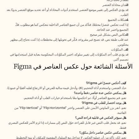
فقدان محاذاة العنصر
قد يؤدي العكس إلى تغيير موضع العنصر. استخدم أدوات المحاذاة أو أعد تحديد موقع العنصر يدويًا بعد 
القلب.
مشكلات التجميع
إذا كنت تعكس عنصرًا مجمّعًا، فتأكد من أن جميع العناصر الداخلية تنعكس كما هو مطلوب. فكّ 
التجميع واختبر عند الحاجة.
انعكاس النص بشكل غير صحيح
عند قلب طبقة نص، قد تصبح غير مقروءة. فكّر في تحويلها إلى مخططات إذا كنت تحتاج إلى مظهر 
معكوس.
تلف المكوّنات
قد يؤدي قلب أحد المكوّنات إلى تغيير سلوكه. اختبر المكوّنات المعكوسة بعناية قبل استخدامها في 
تصميم أكبر.
الأسئلة الشائعة حول عكس العناصر في Figma
كيف أعكس عنصرًا في Figma؟
حدّد العنصر، واستخدم أداة التحجيم (K)، وأدخل قيمة سالبة للعرض أو الارتفاع لقلبه أفقيًا أو عموديًا.
هل يمكنني عكس عدة عناصر دفعةً واحدة؟
نعم، قم بتجميع العناصر أولًا، ثم اعكسها معًا باستخدام خيارات القلب أو أداة التحجيم.
هل يوجد اختصار للقلب في Figma؟
نعم، انقر بزر الماوس الأيمن على العنصر واختر “Flip Horizontal” أو “Flip Vertical” من 
القائمة.
هل سيؤثر العكس في قابلية قراءة النص؟
نعم، قد يجعل قلب النص غير قابل للقراءة. حوّل النص إلى مسارات إذا لزم الأمر للعكس البصري 
فقط.
هل يمكنني عكس عناصر داخل مكوّن؟
نعم، لكن تأكد من أن عملية العكس لا تتداخل مع السلوك المقصود للمكوّن أو بنية التخطيط 