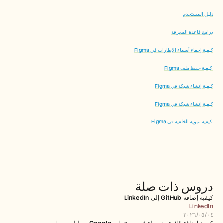
دليل المستخدم
برامج قاعدة المعرفة
كيفية إخفاء أسماء الإطارات في Figma
 كيفية حفظ ملف Figma
كيفية إنشاء شبكة في Figma
كيفية إنشاء شبكة في Figma
 كيفية تمويه الخلفية في Figma
دروس ذات صلة
كيفية إضافة GitHub إلى LinkedIn
LinkedIn
٠٤‏/٠٥‏/٢٠٢٦