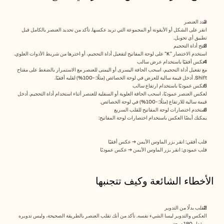
حدد العنصر
انقر على الشكل أو الأيقونة أو المجموعة التي تريد عكسها. تأكد من تحديد العنصر بالكامل قبل 
تطبيق أي تحويل.
افتح أداة التحجيم
استخدم الاختصار “K” على لوحة المفاتيح لتفعيل أداة التحجيم، أو اخترها من شريط الأدوات العلوي.
اعكس أفقيًا باستخدام عرض سالب
مع تفعيل أداة التحجيم، اسحب الحافة اليسرى أو اليمنى للعنصر مع الاستمرار بالضغط على مفتاح 
Shift. أدخل قيمة سالبة للعرض في لوحة الخصائص (مثلًا: -100%) لقلبه أفقيًا.
اعكس عموديًا باستخدام ارتفاع سالب
لعكس العنصر عموديًا، اسحب الحافة العلوية أو السفلية للعنصر أثناء استخدام أداة التحجيم. أدخل 
قيمة سالبة للارتفاع (مثلًا: -100%) في لوحة الخصائص.
استخدم اختصارات لوحة المفاتيح للقلب السريع
يمكنك أيضًا العكس باستخدام اختصارات لوحة المفاتيح:
قلب أفقي: انقر بزر الماوس الأيمن → عكس أفقيًا
قلب عمودي: انقر بزر الماوس الأيمن → عكس عموديًا
الأخطاء الشائعة وكيف تتجنبها
القلب بدلًا من التدوير
العكس والتدوير ليسا الشيء نفسه. تأكد من أنك تقلب العنصر بالطريقة الصحيحة، وليس تدويره 
بمقدار 180 درجة.