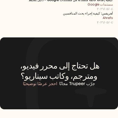
كيفية إضافة قائمة منسدلة في مستندات Google – دليل بسيط
مستندات Google
٠٤‏/٠٥‏/٢٠٢٦
أهريفس: كيفية إجراء بحث المنافسين
Ahrefs
٠٤‏/٠٥‏/٢٠٢٦
هل تحتاج إلى محرر فيديو، 
ومترجم، وكاتب سيناريو؟
جرّب Trupeer مجانًا
احجز عرضًا توضيحيًا