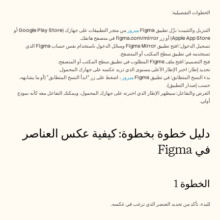
Free Tools
الأسئلة الشائعة
الخطوات التفصيلية:
Announcement
Partner Program
التنزيل والتثبيت: نزّل تطبيق Figma 
ميرور 
من متجر التطبيقات على جهازك (Google Play Store أو 
Apple App Store) أو زر figma.com/mirror في متصفح هاتفك. 
حالات الاستخدام
تسجيل الدخول: افتح تطبيق Figma Mirror وسجّل الدخول باستخدام نفس حساب Figma الذي 
إدارة التغيير
تستخدمه في تطبيق سطح المكتب أو المتصفح. 
تمكين المبيعات
فتح التصميم: افتح ملف Figma المطلوب في تطبيق سطح المكتب أو المتصفح. 
ما قبل البيع
تحديد إطار: اختر الإطار الأعلى مستوى الذي تريد عكسه على جهازك المحمول. 
تسويق المنتجات
بدء النسخ المتطابق: في تطبيق Figma
 ميرور 
، اضغط على زر "ابدأ النسخ المتطابق" (أو ما يشابهه، 
حسب إصدار التطبيق). 
نجاح العملاء
العرض والتفاعل: سيظهر الإطار الذي اخترته على جهازك المحمول، ويمكنك التفاعل معه كأنه نموذج 
التدريب
أولي. 
See more
دليل خطوة بخطوة: كيفية عكس العناصر 
قصص العملاء
في Figma
مركز المساعدة
الخطوة 1
التسعير
للبدء، تأكد من تحديد العنصر الذي ترغب في عكسه.