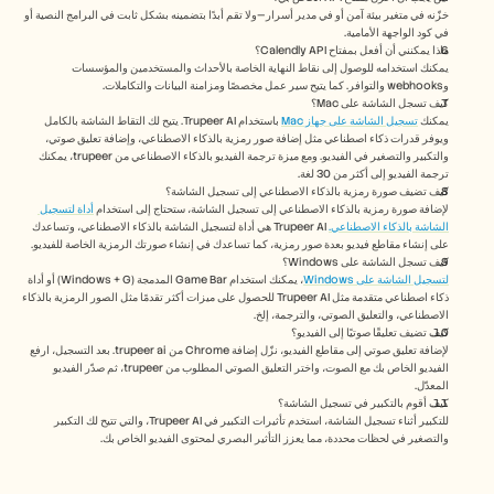
خزّنه في متغير بيئة آمن أو في مدير أسرار—ولا تقم أبدًا بتضمينه بشكل ثابت في البرامج النصية أو 
في كود الواجهة الأمامية.
ماذا يمكنني أن أفعل بمفتاح Calendly API؟
يمكنك استخدامه للوصول إلى نقاط النهاية الخاصة بالأحداث والمستخدمين والمؤسسات 
وwebhooks والتوافر. كما يتيح سير عمل مخصصًا ومزامنة البيانات والتكاملات.
كيف تسجل الشاشة على Mac؟ 
يمكنك 
تسجيل الشاشة على جهاز Mac
 باستخدام Trupeer AI. يتيح لك التقاط الشاشة بالكامل 
ويوفر قدرات ذكاء اصطناعي مثل إضافة صور رمزية بالذكاء الاصطناعي، وإضافة تعليق صوتي، 
والتكبير والتصغير في الفيديو. ومع ميزة ترجمة الفيديو بالذكاء الاصطناعي من trupeer، يمكنك 
ترجمة الفيديو إلى أكثر من 30 لغة. 
كيف تضيف صورة رمزية بالذكاء الاصطناعي إلى تسجيل الشاشة؟
لإضافة صورة رمزية بالذكاء الاصطناعي إلى تسجيل الشاشة، ستحتاج إلى استخدام 
أداة لتسجيل 
الشاشة بالذكاء الاصطناعي.
 Trupeer AI هي أداة لتسجيل الشاشة بالذكاء الاصطناعي، وتساعدك 
على إنشاء مقاطع فيديو بعدة صور رمزية، كما تساعدك في إنشاء صورتك الرمزية الخاصة للفيديو.
كيف تسجل الشاشة على Windows؟
لتسجيل الشاشة على Windows
، يمكنك استخدام Game Bar المدمجة (Windows + G) أو أداة 
ذكاء اصطناعي متقدمة مثل Trupeer AI للحصول على ميزات أكثر تقدمًا مثل الصور الرمزية بالذكاء 
الاصطناعي، والتعليق الصوتي، والترجمة، إلخ.
كيف تضيف تعليقًا صوتيًا إلى الفيديو؟
لإضافة تعليق صوتي إلى مقاطع الفيديو، نزّل إضافة Chrome من trupeer ai. بعد التسجيل، ارفع 
الفيديو الخاص بك مع الصوت، واختر التعليق الصوتي المطلوب من trupeer، ثم صدّر الفيديو 
المعدّل. 
كيف أقوم بالتكبير في تسجيل الشاشة؟
للتكبير أثناء تسجيل الشاشة، استخدم تأثيرات التكبير في Trupeer AI، والتي تتيح لك التكبير 
والتصغير في لحظات محددة، مما يعزز التأثير البصري لمحتوى الفيديو الخاص بك. 