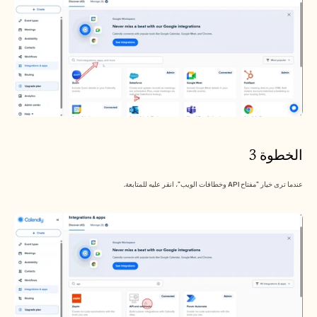
الخطوة 3
عندما ترى خيار "مفتاح API وخطافات الويب"، انقر عليه للمتابعة.