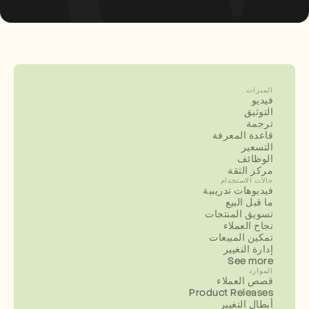
الميزات
فيديو
التوثيق
ترجمة
قاعدة المعرفة
التسعير
الوظائف
مركز الثقة
حالات الاستخدام
فيديوهات تدريبية
ما قبل البيع
تسويق المنتجات
نجاح العملاء
تمكين المبيعات
إدارة التغيير
See more
الموارد
قصص العملاء
Product Releases
أبطال التغيير