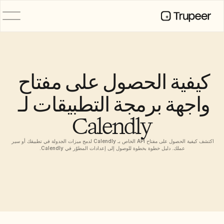
المنتج
فيديو
التوثيق
كيفية الحصول على مفتاح 
الترجمة
قاعدة المعرفة
واجهة برمجة التطبيقات لـ 
صور رمزية للذكاء الاصطناعي
حِزم العلامة التجارية
Calendly
الصفحات المشتركة
تسجيل الشاشة بالذكاء الاصطناعي
اكتشف كيفية الحصول على مفتاح API الخاص بـ Calendly لدمج ميزات الجدولة في تطبيقك أو سير 
عملك. دليل خطوة بخطوة للوصول إلى إعدادات المطوّر في Calendly.
الموارد
روّاد التغيير في الذكاء الاصطناعي
مركز الثقة
طلبات الميزات
قوالب المستندات
Industry