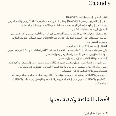
Calendly
سجّل الدخول إلى حسابك في Calendly
انتقل إلى الموقع الرسمي لـ Calendly وسجّل الدخول باستخدام بريدك الإلكتروني وكلمة المرور. 
سينقلك هذا إلى لوحة التحكم الرئيسية حيث يمكنك إدارة الأحداث وإعدادات الحساب.
الوصول إلى صفحة عمليات التكامل
بعد تسجيل الدخول، حدّد موقع أيقونة ملفك الشخصي في الزاوية العلوية اليمنى وانقر عليها. من 
القائمة المنسدلة، اختر “عمليات التكامل”. هنا يعرض Calendly جميع عمليات التكامل المتاحة 
وخيارات المطوّرين.
الانتقال إلى قسم API وخطافات الويب
مرّر عبر صفحة عمليات التكامل حتى تجد القسم المسمّى “API وخطافات الويب”. انقر عليه لعرض 
أدوات المطوّرين، بما في ذلك خيار إنشاء رمز وصول شخصي.
إنشاء مفتاح API الخاص بك (رمز وصول شخصي)
انقر على الزر لإنشاء رمز وصول شخصي جديد. قد يُطلب منك تسمية الرمز (للتعريف) وتأكيد كلمة 
المرور. بعد الإرسال، سيظهر الرمز مرة واحدة فقط — انسخه واحتفظ به في مكان آمن.
استخدام مفتاح API الخاص بك في التطبيقات
الصق مفتاح API الذي نسخته في ترويسات طلبات HTTP أو في تطبيقات الجهات الخارجية التي 
تتكامل مع Calendly. احرص على إبقاء المفتاح سريًا، لأنه يمنح الوصول إلى بيانات Calendly 
الخاصة بك.
الأخطاء الشائعة وكيفية تجنبها
عدم نسخ المفتاح فورًا