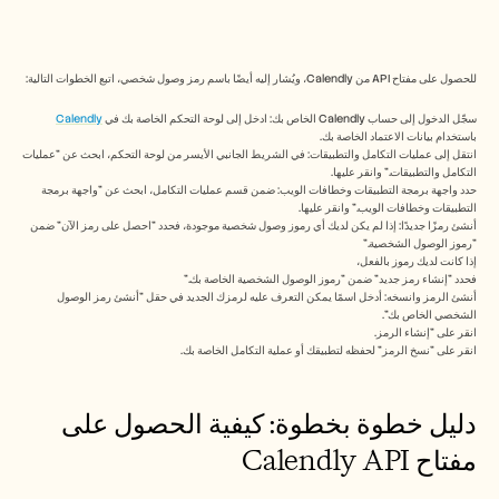
Free Tools
الأسئلة الشائعة
Announcement
Partner Program
للحصول على مفتاح API من Calendly، ويُشار إليه أيضًا باسم رمز وصول شخصي، اتبع الخطوات التالية:
حالات الاستخدام
إدارة التغيير
سجّل الدخول إلى حساب Calendly الخاص بك: ادخل إلى لوحة التحكم الخاصة بك في 
Calendly
تمكين المبيعات
باستخدام بيانات الاعتماد الخاصة بك.
ما قبل البيع
انتقل إلى عمليات التكامل والتطبيقات: في الشريط الجانبي الأيسر من لوحة التحكم، ابحث عن "عمليات 
التكامل والتطبيقات." وانقر عليها.
تسويق المنتجات
حدد واجهة برمجة التطبيقات وخطافات الويب: ضمن قسم عمليات التكامل، ابحث عن "واجهة برمجة 
نجاح العملاء
التطبيقات وخطافات الويب." وانقر عليها.
التدريب
أنشئ رمزًا جديدًا: إذا لم يكن لديك أي رموز وصول شخصية موجودة، فحدد "احصل على رمز الآن" ضمن 
See more
"رموز الوصول الشخصية." 
إذا كانت لديك رموز بالفعل، 
فحدد "إنشاء رمز جديد" ضمن "رموز الوصول الشخصية الخاصة بك." 
أنشئ الرمز وانسخه: أدخل اسمًا يمكن التعرف عليه لرمزك الجديد في حقل "أنشئ رمز الوصول 
قصص العملاء
الشخصي الخاص بك". 
انقر على "إنشاء الرمز. 
انقر على "نسخ الرمز" لحفظه لتطبيقك أو عملية التكامل الخاصة بك.
مركز المساعدة
دليل خطوة بخطوة: كيفية الحصول على 
التسعير
مفتاح Calendly API