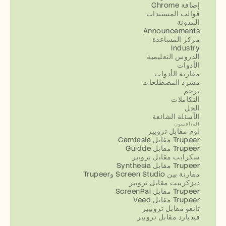
إضافة Chrome
قوالب المستندات
المدونة
Announcements
مركز المساعدة
Industry
الدروس التعليمية
الأدوات
مقارنة الأدوات
مسرد المصطلحات
ترجم
التكاملات
الحل
الأسئلة الشائعة
المنافسون
لوم مقابل تروبير
Camtasia مقابل Trupeer
Guidde مقابل Trupeer
سكرايب مقابل تروبير
Synthesia مقابل Trupeer
مقارنة بين Screen Studio وTrupeer
ديزكريبت مقابل تروبير
ScreenPal مقابل Trupeer
Veed مقابل Trupeer
تانغو مقابل تروبيير
فيديارد مقابل تروبير