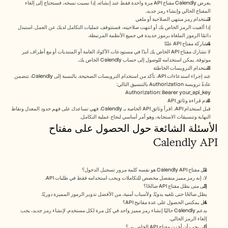
يعرض Calendly مفتاح API مرة واحدة فقط عند إنشائه. إذا نسيت نسخه، فستحتاج إلى إلغاء 
المفتاح الحالي وإنشاء رمز جديد.
استخدام رمز منتهي الصلاحية أو ملغي
إذا ألغيت الرمز الخاص بك أو انتهت صلاحيته، فستتوقف عمليات التكامل لديك عن العمل. استبدل 
دائمًا الرموز الملغاة برموز جديدة في جميع الأنظمة المرتبطة.
مشاركة مفتاح API علنًا
لا تشارك مفتاح API الخاص بك أبدًا في مستودعات الأكواد العامة أو المنتديات أو مع أطراف غير 
موثوقة. يمكن استخدامه للوصول إلى حساب Calendly الخاص بك.
استخدام الترويسات الخاطئة
عند إجراء استدعاءات API، تأكد من استخدام الترويسات الصحيحة. بالنسبة إلى Calendly، تتضمن 
عادةً ترويسة Authorization بالتنسيق التالي:
Authorization: Bearer your_api_key
عدم قراءة وثائق API
قبل استخدام API، اقرأ وثائق API الخاصة بـ Calendly. فهي تساعدك على فهم حدود المعدل ونقاط 
النهاية وتنسيقات الاستجابة، وهو أمر أساسي لنجاح عملية التكامل.
الأسئلة الشائعة حول الحصول على مفتاح 
Calendly API
هل مفتاح Calendly API هو نفسه كلمة مرور تسجيل الدخول؟
لا، إنه رمز مميز منفصل مخصص للتكاملات ويجب استخدامه فقط في طلبات API.
إلى متى يظل مفتاح API صالحًا؟
يظل صالحًا حتى تلغيه يدويًا. ولأسباب أمنية، من الأفضل تدوير الرموز المميزة دوريًا.
هل يمكنني الحصول على عدة مفاتيح API؟
يدعم Calendly حاليًا إنشاء رمز مميز واحد في كل مرة لكل مستخدم. لإنشاء رمز جديد، يجب 
إلغاء الرمز الحالي.
أين يجب أن أخزن مفتاح API الخاص بي؟