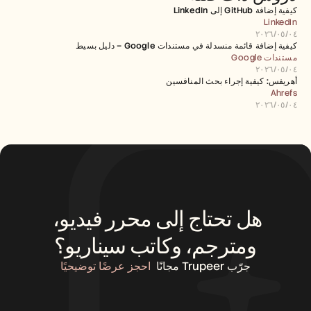
كيفية إضافة GitHub إلى LinkedIn
LinkedIn
٠٤‏/٠٥‏/٢٠٢٦
كيفية إضافة قائمة منسدلة في مستندات Google – دليل بسيط
مستندات Google
٠٤‏/٠٥‏/٢٠٢٦
أهريفس: كيفية إجراء بحث المنافسين
Ahrefs
٠٤‏/٠٥‏/٢٠٢٦
هل تحتاج إلى محرر فيديو، 
ومترجم، وكاتب سيناريو؟
جرّب Trupeer مجانًا
احجز عرضًا توضيحيًا