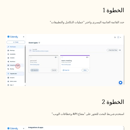
الوظائف
الخطوة 1
احجز عرضًا توضيحيًا
حدد القائمة الجانبية اليسرى واختر "عمليات التكامل والتطبيقات."
ابدأ التجربة المجانية
الخطوة 2
استخدم شريط البحث للعثور على "مفتاح API وخطافات الويب."