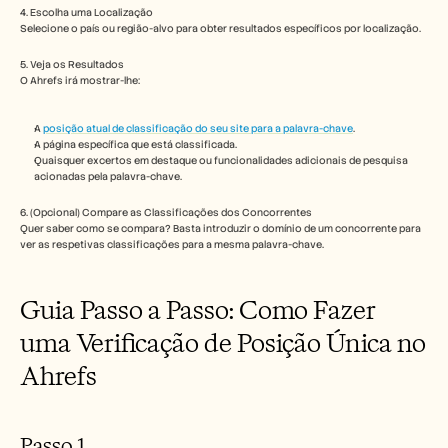
Carreiras
4. Escolha uma Localização
Selecione o país ou região-alvo para obter resultados específicos por localização.
Marcar uma demonstração
5. Veja os Resultados
O Ahrefs irá mostrar-lhe:
Iniciar teste gratuito
A 
posição atual de classificação do seu site para a palavra-chave
.
A página específica que está classificada.
Quaisquer excertos em destaque ou funcionalidades adicionais de pesquisa 
acionadas pela palavra-chave.
6. (Opcional) Compare as Classificações dos Concorrentes
Quer saber como se compara? Basta introduzir o domínio de um concorrente para 
ver as respetivas classificações para a mesma palavra-chave.
Guia Passo a Passo: Como Fazer 
uma Verificação de Posição Única no 
Ahrefs
Passo 1