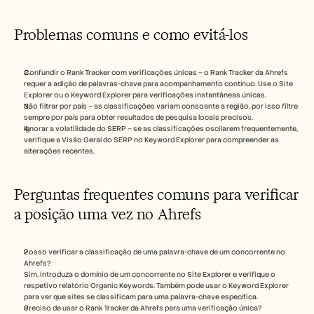
Problemas comuns e como evitá-los
Confundir o Rank Tracker com verificações únicas – o Rank Tracker da Ahrefs 
requer a adição de palavras-chave para acompanhamento contínuo. Use o Site 
Explorer ou o Keyword Explorer para verificações instantâneas únicas.
Não filtrar por país – as classificações variam consoante a região, por isso filtre 
sempre por país para obter resultados de pesquisa locais precisos.
Ignorar a volatilidade do SERP – se as classificações oscilarem frequentemente, 
verifique a Visão Geral do SERP no Keyword Explorer para compreender as 
alterações recentes.
Perguntas frequentes comuns para verificar 
a posição uma vez no Ahrefs
Posso verificar a classificação de uma palavra-chave de um concorrente no 
Ahrefs?
Sim, introduza o domínio de um concorrente no Site Explorer e verifique o 
respetivo relatório Organic Keywords. Também pode usar o Keyword Explorer 
para ver que sites se classificam para uma palavra-chave específica.
Preciso de usar o Rank Tracker da Ahrefs para uma verificação única?