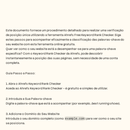
Free Tools
Perguntas frequentes
Announcement
Partner Program
CASOS DE UTILIZAÇÃO
Gestão da Mudança
Este documento fornece um procedimento detalhado para realizar uma verificação 
Capacitação de vendas
de posição única utilizando a ferramenta Ahrefs Free Keyword Rank Checker. Siga 
Pré-venda
estes passos para acompanhar eficazmente a classificação das palavras-chave do 
seu website com esta ferramenta online gratuita.
Marketing de Produto
Quer ver como o seu website está a desempenhar-se para uma palavra-chave 
Sucesso do Cliente
específica? Com o Keyword Rank Checker da Ahrefs, pode descobrir 
Formação
instantaneamente a posição das suas páginas, sem necessidade de uma conta 
See more
completa.
Guia Passo a Passo: 
Histórias de clientes
1. Abra o Ahrefs Keyword Rank Checker
Aceda ao Ahrefs Keyword Rank Checker – é gratuito e simples de utilizar.
Centro de Ajuda
2. Introduza a Sua Palavra-chave
Digite a palavra-chave que está a acompanhar (por exemplo, 
best running shoes
).
3. Adicione o Domínio do Seu Website
Preços
Introduza o seu domínio completo (como 
example.com
) para ver como o seu site 
se posiciona.