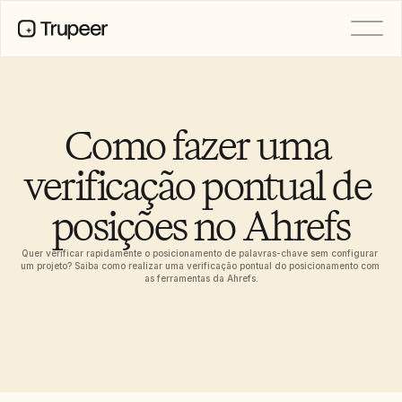
PRODUTO
Vídeo
Documentação
Como fazer uma 
Tradução
Base de Conhecimento
verificação pontual de 
Avatares de IA
Kits de marca
posições no Ahrefs
Páginas partilhadas
Gravação de ecrã com IA
Quer verificar rapidamente o posicionamento de palavras-chave sem configurar 
um projeto? Saiba como realizar uma verificação pontual do posicionamento com 
as ferramentas da Ahrefs.
RECURSOS
Campeões da Mudança com IA
Centro de Confiança
Pedidos de funcionalidades
Modelos de documentos
Industry