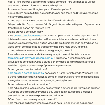
Não, o Rank Tracker é para monitorização contínua. Para verificações únicas, 
use antes o Site Explorer ou o Keyword Explorer.
Posso verificar classificações para diferentes países? 
Sim, o Ahrefs permite filtrar os resultados por país tanto no Site Explorer como 
no Keyword Explorer.
Como exporto os meus dados de classificação do Ahrefs?
Clique no botão Export no relatório Organic Keywords ou Keyword Explorer para 
transferir os dados em formato CSV.
Como gravar o ecrã num Mac? 
Para 
gravar o ecrã num Mac
, pode usar o Trupeer AI. Permite-lhe capturar o ecrã 
inteiro e fornece capacidades de IA, como adicionar avatares de IA, adicionar 
locução, e aplicar zoom in e out no vídeo. Com a funcionalidade de tradução de 
vídeo por IA do trupeer, pode traduzir o vídeo para mais de 30 idiomas. 
Como adicionar um avatar de IA a uma gravação de ecrã?
Para adicionar um avatar de IA a uma gravação de ecrã, terá de usar uma 
ferramenta de gravação de ecrã com IA.
 O Trupeer AI é uma ferramenta de 
gravação de ecrã com IA, que o ajuda a criar vídeos com múltiplos avatares e 
também o ajuda a criar o seu próprio avatar para o vídeo.
Como gravar o ecrã no Windows? 
Para gravar o ecrã no Windows
, pode usar a Game Bar integrada (Windows + G) 
ou uma ferramenta de IA avançada como o Trupeer AI para funcionalidades mais 
avançadas, como avatares de IA, locução, tradução, etc.
Como adicionar locução a um vídeo?
Para adicionar locução a vídeos, descarregue a extensão do Chrome do Trupeer 
AI. Depois de se registar, carregue o seu vídeo com voz, escolha a locução 
pretendida no Trupeer e exporte o vídeo editado. 
Como faço zoom numa gravação de ecrã?
Para fazer zoom durante uma gravação de ecrã, use os efeitos de zoom no 