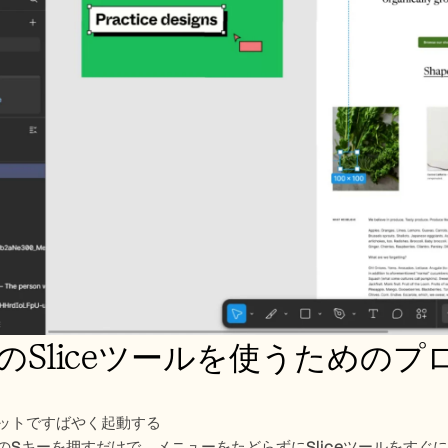
maのSliceツールを使うための
ットですばやく起動する
のSキーを押すだけで、メニューをたどらずにSliceツールをすぐ