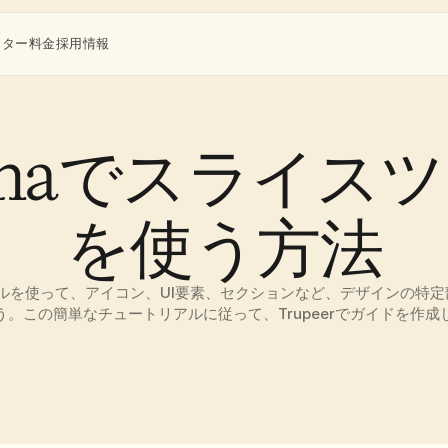
ンター
料金
採用情報
gmaでスライス
を使う方法
ceツールを使って、アイコン、UI要素、セクションなど、デザインの特
う。この簡単なチュートリアルに従って、Trupeerでガイドを作成