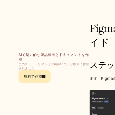
Fig
イド
AIで魅力的な製品動画とドキュメントを作
成
ステッ
このチュートリアルは Trupeer で 5 分以内に作成
されました
無料で作成
まず、Fig