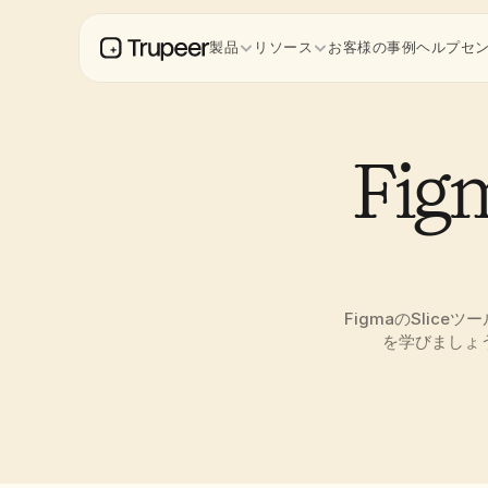
製品
リソース
お客様の事例
ヘルプセ
Fi
FigmaのSli
を学びましょ