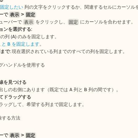
固定したい
 列の文字をクリックするか、関連するセルにカーソル
ーで 
表示
 > 
固定
ューバーで 
 をクリックし、
 にカーソルを合わせます。
表示
固定
ョンを選択する
:
頭の列 (A) のみを固定します。
A と B を固定します
。
列まで
: 現在選択されている列までのすべての列を固定します。
ラッグハンドルを使用する
線を見つける
出しの右側にあります（既定では A 列と B 列の間です）。
てドラッグする
ラッグして、希望する列まで固定します。
除する方法
ーで 
表示
 > 
固定