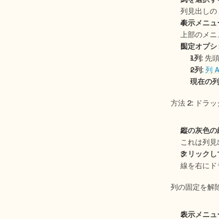
列見出しの 
表示メニュ
上部のメニ
固定オプシ
1列
: 先
2列
: 
列 
現在の
方法 2: ド
縦の灰色の
これは列見
クリックし
線を右にド
列の固定を解
表示メニュ