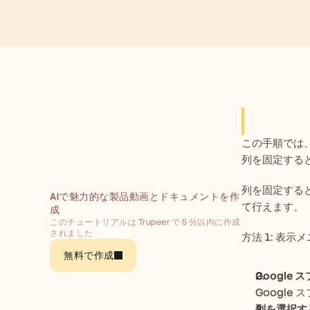
この手順では、
列を固定する
列を固定する
AIで魅力的な製品動画とドキュメントを作
て行えます。 
成
このチュートリアルは Trupeer で 5 分以内に作成
されました
方法 1: 表
無料で作成
Google
Googl
列を選択す