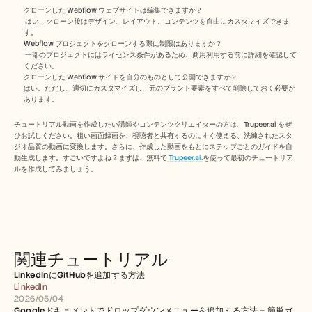
クローンした Webflow ウェブサイトは編集できますか？
 はい、クローン後はデザイン、レイアウト、コンテンツを自由にカスタマイズできま
す。
Webflow プロジェクトをクローンする際に制限はありますか？
 一部のプロジェクトにはライセンス条件があるため、商用利用する前に詳細を確認して
ください。
クローンした Webflow サイトを自分のものとして公開できますか？ 
はい。ただし、適切にカスタマイズし、元のブランド要素をすべて削除しておく必要が
あります。
チュートリアル動画を作成したい講師やコンテンツクリエイターの方は、Trupeer.ai をぜ
ひお試しください。粗い画面録画を、視聴者と共有するのにすぐ使える、洗練されたスタ
ジオ品質の動画に変換します。さらに、作成した動画をもとにステップごとのガイドを自
動生成します。すごいですよね？まずは、無料で
 Trupeer.ai.
を使って最初のチュートリア
ルを作成してみましょう。
関連チュートリアル
LinkedInにGitHubを追加する方法
LinkedIn
2026/05/04
Googleドキュメントでドロップダウンメニューを追加する方法 – 簡単ガ