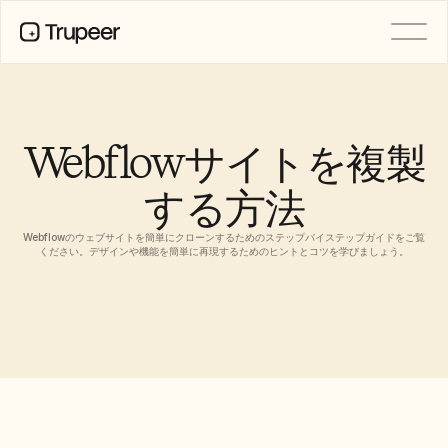
製品
動画
ドキュメント
Webflowサイトを複製
翻訳
ナレッジベース
する方法
AIアバター
ブランドキット
共有ページ
Webflowのウェブサイトを簡単にクローンするためのステップバイステップガイドをご覧
AI画面録画
ください。デザインや機能を簡単に再現するためのヒントとコツを学びましょう。
リソース
変革を起こすAIチャンピオン
信頼センター
機能リクエスト
ドキュメントテンプレート
Industry