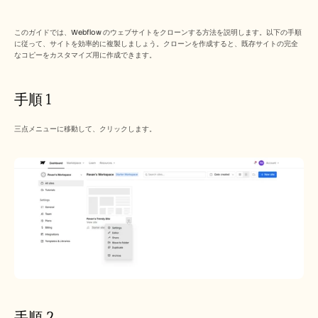
Free Tools
よくある質問
Announcement
このガイドでは、Webflow のウェブサイトをクローンする方法を説明します。以下の手順
Partner Program
に従って、サイトを効率的に複製しましょう。クローンを作成すると、既存サイトの完全
なコピーをカスタマイズ用に作成できます。
ユースケース
変更管理
セールスイネーブルメント
手順 1
プリセールス
プロダクトマーケティング
カスタマーサクセス
三点メニューに移動して、クリックします。
トレーニング
See more
お客様の事例
ヘルプセンター
料金
手順 2