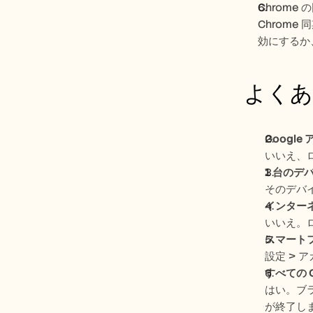
Chrome
Chrom
効にするか
よくあ
Googl
いいえ、
1 台の
そのデバ
インター
いいえ。
スマート
設定 > 
すべての 
はい。ブ
が終了し