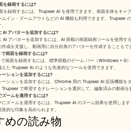
画面を録画するには?
画面を録画するには、Trupeer AI を使用できます。画面全体を
ムイン・ズームアウトなどの AI 機能も利用できます。Trupeer 
す。
 AI アバターを追加するには?
 AI アバターを追加するには、AI 搭載の画面録画ツールを使用する必
の作成を支援し、動画用に自分自身のアバターを作成することもできる
ws で画面を録画するには?
ws で画面を録画するには、標準搭載のゲーム バー（Windows +
えた Trupeer AI のような先進的なツールを使用できます。
レーションを追加するには?
ーションを追加するには、Chrome 用の Trupeer AI 拡
Trupeer で希望するナレーションを選択して、編集済みの動画
でズームを適用するには?
にズームを適用するには、Trupeer AI のズーム効果を使用
視覚的な印象を高められます。
すめの読み物