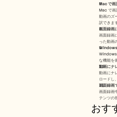
Mac で
Mac で
動画のズー
訳できま
画面録画に
画面録画に
った動画
Windo
Windo
な機能を備
動画にナ
動画にナレ
ロードし、
画面録画
画面録画中
テンツの
おす