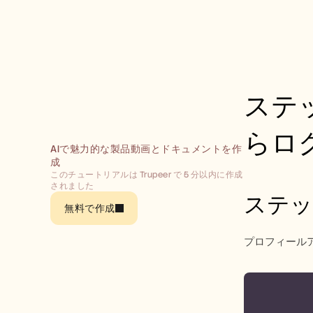
ステッ
らロ
AIで魅力的な製品動画とドキュメントを作
成
このチュートリアルは Trupeer で 5 分以内に作成
されました
ステッ
無料で作成
プロフィール