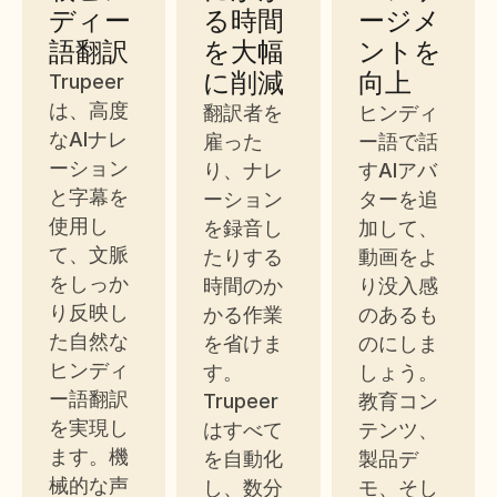
ディー
る時間
ージメ
語翻訳
を大幅
ントを
に削減
向上
Trupeer
は、高度
翻訳者を
ヒンディ
なAIナレ
雇った
ー語で話
ーション
り、ナレ
すAIアバ
と字幕を
ーション
ターを追
使用し
を録音し
加して、
て、文脈
たりする
動画をよ
をしっか
時間のか
り没入感
り反映し
かる作業
のあるも
た自然な
を省けま
のにしま
ヒンディ
す。
しょう。
ー語翻訳
Trupeer
教育コン
を実現し
はすべて
テンツ、
ます。機
を自動化
製品デ
械的な声
し、数分
モ、そし