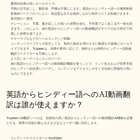
費用対効果の高いローカライズ:
手動の文字起こし、翻訳者、声優を不要にします。英語からヒンディー語への無料動画
変換AIワークフローにより、高品質な出力を維持しながら制作コストを削減できます。
形式間の一貫性:
ナレーション、字幕、書き起こしが揃った状態を保ち、手作業でよく起こる不一致を防
ぎます。これにより、AIの英語からヒンディー語への動画翻訳がすべての出力形式で同
期した状態を保てます。
スケーラブルなグローバルコンテンツ戦略:
コンテンツライブラリが拡大しても、制作の負担を増やさずに動画を大規模にローカラ
イズできます。Trupeerは、規模や要件に応じて、無料または有料のヒンディー語動画
翻訳ワークフローを可能にします。
より広いオーディエンスへのリーチ:
AIの英語からヒンディー語への動画翻訳機能を使うことで、インド全土および世界市場
のヒンディー語話者にリーチし、コンテンツをアクセスしやすく文化的に関連性の高い
ものにできます。
英語からヒンディー語へのAI動画翻
訳は誰が使えますか？ 
TrupeerのAI翻訳ツールは、信頼性の高い英語からヒンディー語への動画翻訳AI機能を必要
とする、業界や役割の異なるさまざまなユーザー層に対応します。
コンテンツクリエイターとYouTuber: