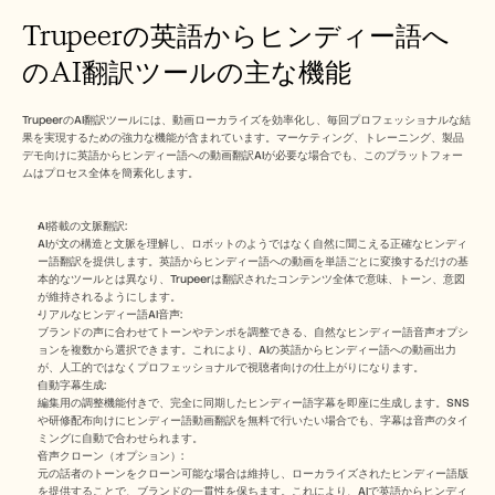
Trupeerの英語からヒンディー語へ
のAI翻訳ツールの主な機能
TrupeerのAI翻訳ツールには、動画ローカライズを効率化し、毎回プロフェッショナルな結
果を実現するための強力な機能が含まれています。マーケティング、トレーニング、製品
デモ向けに英語からヒンディー語への動画翻訳AIが必要な場合でも、このプラットフォー
ムはプロセス全体を簡素化します。
AI搭載の文脈翻訳:
AIが文の構造と文脈を理解し、ロボットのようではなく自然に聞こえる正確なヒンディ
ー語翻訳を提供します。英語からヒンディー語への動画を単語ごとに変換するだけの基
本的なツールとは異なり、Trupeerは翻訳されたコンテンツ全体で意味、トーン、意図
が維持されるようにします。
リアルなヒンディー語AI音声:
ブランドの声に合わせてトーンやテンポを調整できる、自然なヒンディー語音声オプシ
ョンを複数から選択できます。これにより、AIの英語からヒンディー語への動画出力
が、人工的ではなくプロフェッショナルで視聴者向けの仕上がりになります。
自動字幕生成:
編集用の調整機能付きで、完全に同期したヒンディー語字幕を即座に生成します。SNS
や研修配布向けにヒンディー語動画翻訳を無料で行いたい場合でも、字幕は音声のタイ
ミングに自動で合わせられます。
音声クローン（オプション）:
元の話者のトーンをクローン可能な場合は維持し、ローカライズされたヒンディー語版
を提供することで、ブランドの一貫性を保ちます。これにより、AIで英語からヒンディ