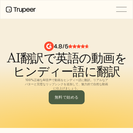
製品
動画
ドキュメント
4.8/5
翻訳
AI翻訳で英語の動画を
ナレッジベース
AIアバター
ブランドキット
ヒンディー語に翻訳
共有ページ
AI画面録画
100%正確なAI音声で動画をヒンディー語に翻訳。リアルなア
バターと完璧なリップシンクを追加して、魅力的で自然な動画
に仕上げましょう。
無料で始める
リソース
変革を起こすAIチャンピオン
信頼センター
機能リクエスト
ドキュメントテンプレート
Industry