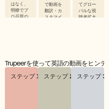
はなく、
で動画を
てグロー
明瞭でプ
翻訳・カ
バルな視
ロ品質の
スタマイ
聴者拡大
吹き替え
ズできる
に最適で
だけで
ようにし
す。
す。
ます
Trupeerを使って英語の動画をヒン
ステップ 1
ステップ 2
ステップ 3