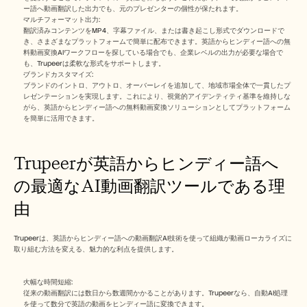
ー語へ動画翻訳した出力でも、元のプレゼンターの個性が保たれます。
マルチフォーマット出力:
翻訳済みコンテンツをMP4、字幕ファイル、または書き起こし形式でダウンロードで
き、さまざまなプラットフォームで簡単に配布できます。英語からヒンディー語への無
料動画変換AIワークフローを探している場合でも、企業レベルの出力が必要な場合で
も、Trupeerは柔軟な形式をサポートします。
ブランドカスタマイズ:
ブランドのイントロ、アウトロ、オーバーレイを追加して、地域市場全体で一貫したプ
レゼンテーションを実現します。これにより、視覚的アイデンティティ基準を維持しな
がら、英語からヒンディー語への無料動画変換ソリューションとしてプラットフォーム
を簡単に活用できます。
Trupeerが英語からヒンディー語へ
の最適なAI動画翻訳ツールである理
由
Trupeerは、英語からヒンディー語への動画翻訳AI技術を使って組織が動画ローカライズに
取り組む方法を変える、魅力的な利点を提供します。
大幅な時間短縮:
従来の動画翻訳には数日から数週間かかることがあります。Trupeerなら、自動AI処理
を使って数分で英語の動画をヒンディー語に変換できます。