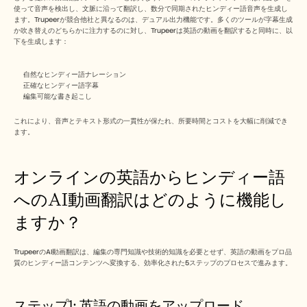
採用情報
使って音声を検出し、文脈に沿って翻訳し、数分で同期されたヒンディー語音声を生成し
ます。Trupeerが競合他社と異なるのは、デュアル出力機能です。多くのツールが字幕生成
か吹き替えのどちらかに注力するのに対し、Trupeerは英語の動画を翻訳すると同時に、以
デモを予約する
下を生成します：
無料トライアルを始める
自然なヒンディー語ナレーション
正確なヒンディー語字幕
編集可能な書き起こし
これにより、音声とテキスト形式の一貫性が保たれ、所要時間とコストを大幅に削減でき
ます。
オンラインの英語からヒンディー語
へのAI動画翻訳はどのように機能し
ますか？
TrupeerのAI動画翻訳は、編集の専門知識や技術的知識を必要とせず、英語の動画をプロ品
質のヒンディー語コンテンツへ変換する、効率化された5ステップのプロセスで進みます。
ステップ1: 英語の動画をアップロード