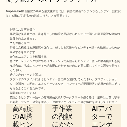
TrupeerのAI動画翻訳の効果を最大化するには、英語の動画コンテンツをヒンディー語に変
換する際に実証済みの戦略に従うことが重要です。
明瞭な元音声を使う:
高品質な英語音声は、書き起こしの精度と英語からヒンディー語への動画翻訳AI全体の
品質を向上させます。
文を整然と保つ:
明確な文構造は文脈翻訳を強化し、AIによる英語からヒンディー語への動画出力の分か
りやすさを高めます。
文化的ニュアンスを確認する:
特にマーケティングや対外向けコンテンツで英語からヒンディー語への動画翻訳AIを使
う場合は、地域のヒンディー語表現に合わせるために必要に応じて小さな調整を行って
ください。
適切な声のトーンを選ぶ:
ブランドのスタイルに合うヒンディー語の声を選択してください。プロフェッショナ
Trupeerの英語からヒンディー語へ
ル、会話的、説明的、エネルギッシュなど、ヒンディー語動画翻訳の結果が自然に感じ
られるようにするためです。
の動画翻訳ツールを使うメリット
公開前にテストする:
英語からヒンディー語への無料動画変換AIワークフローを使う際は、最終出力前に字幕
の同期、テンポ、発音を確認し、視聴者にとってスムーズな体験を確保してください。
高精度
手作業
AIアバ
のAI搭
の翻訳
ターで
載ヒン
にかか
エンゲ