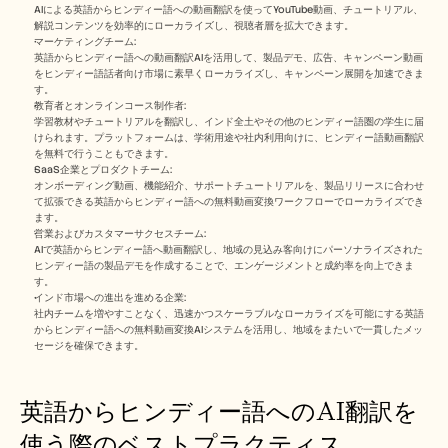
AIによる英語からヒンディー語への動画翻訳を使ってYouTube動画、チュートリアル、
解説コンテンツを効率的にローカライズし、視聴者層を拡大できます。
マーケティングチーム:
英語からヒンディー語への動画翻訳AIを活用して、製品デモ、広告、キャンペーン動画
をヒンディー語話者向け市場に素早くローカライズし、キャンペーン展開を加速できま
す。
教育者とオンラインコース制作者:
学習教材やチュートリアルを翻訳し、インド全土やその他のヒンディー語圏の学生に届
けられます。プラットフォームは、学術用途や社内利用向けに、ヒンディー語動画翻訳
を無料で行うこともできます。
SaaS企業とプロダクトチーム:
オンボーディング動画、機能紹介、サポートチュートリアルを、製品リリースに合わせ
て拡張できる英語からヒンディー語への無料動画変換ワークフローでローカライズでき
ます。
営業およびカスタマーサクセスチーム:
AIで英語からヒンディー語へ動画翻訳し、地域の見込み客向けにパーソナライズされた
ヒンディー語の製品デモを作成することで、エンゲージメントと成約率を向上できま
す。
インド市場への進出を進める企業:
社内チームを増やすことなく、迅速かつスケーラブルなローカライズを可能にする英語
からヒンディー語への無料動画変換AIシステムを活用し、地域をまたいで一貫したメッ
セージを確保できます。
英語からヒンディー語へのAI翻訳を
使う際のベストプラクティス