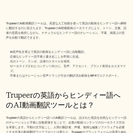
Free Tools
よくある質問
Announcement
Partner Program
TrupeerのAI動画翻訳ツールは、高度な人工知能を使って英語の動画をヒンディー語へ瞬時
ユースケース
に翻訳するのに役立ちます。TrupeerのAI搭載動画ローカライズにより、トーン、文脈、話
変更管理
者の意図を維持しながら、ナチュラルなヒンディー語のナレーション、字幕、画面上の音
セールスイネーブルメント
声を自動で翻訳できます。
プリセールス
プロダクトマーケティング
カスタマーサクセス
AI音声吹き替えで英語の動画をヒンディー語に自動翻訳。
正確なヒンディー語字幕と書き起こしを即座に生成。
トレーニング
元のトーン、テンポ、話者のスタイルを保持。
See more
ローカライズされたコンテンツ向けに、音声、アクセント、ブランド表現をカスタマイ
ズ。
字幕またはナレーション音声トラック付きの翻訳済み動画をMP4でエクスポート。
お客様の事例
Trupeerの英語からヒンディー語へ
ヘルプセンター
のAI動画翻訳ツールとは？
料金
Trupeerの英語からヒンディー語へのAI翻訳ツールは、話された英語を自然なヒンディー語
のナレーションと字幕に自動変換することで、企業の動画コンテンツのローカライズ方法
を革新します。手動の文字起こし、人間の翻訳者、声優、複雑な編集ソフトウェアを必要
とする従来の動画翻訳ワークフローとは異なり、Trupeerのプラットフォームは高度なAIを