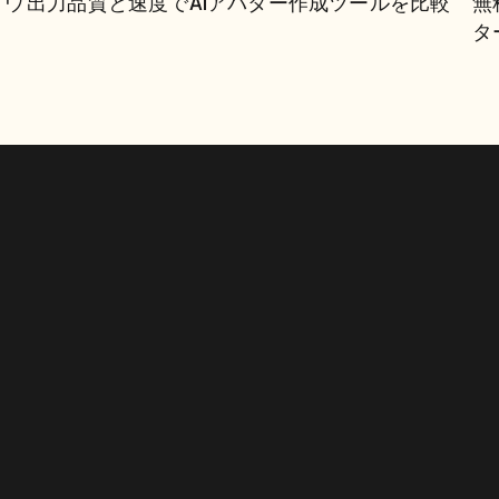
作成ツールを比較
トウ
出力品質と速度でAIアバター作成ツールを比較
無
タ