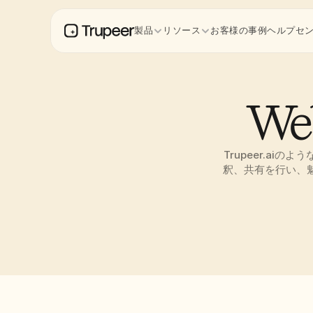
製品
リソース
お客様の事例
ヘルプセ
W
Trupeer.a
釈、共有を行い、