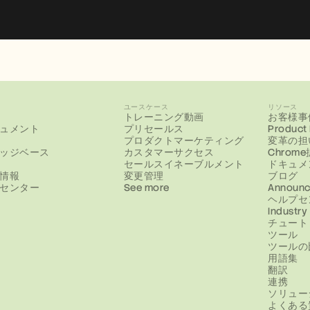
ユースケース
リソース
トレーニング動画
お客様事
ュメント
プリセールス
Product
プロダクトマーケティング
変革の担
ッジベース
カスタマーサクセス
Chrom
セールスイネーブルメント
ドキュメ
情報
変更管理
ブログ
センター
See more
Announc
ヘルプセ
Industry
チュート
ツール
ツールの
用語集
翻訳
連携
ソリュー
よくある