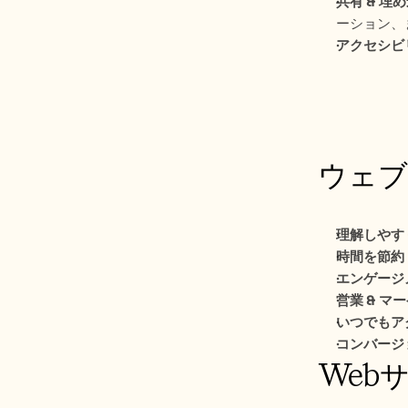
共有 & 埋
ーション、
アクセシビ
ウェブ
理解しやす
時間を節約
エンゲージ
営業 & マ
いつでもア
コンバージ
Web