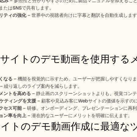
め込み
 – 参照性と分かりやすさのために製品マニュアルを添えるこ
またはSNSで共有します。
リティの強化
 – 世界中の視聴者向けに字幕と翻訳を自動生成しま
サイトのデモ動画を使用する
くなる
 – 機能を視覚的に示すため、ユーザーが把握しやすくなり
 – 繰り返しのライブ案内を減らします。
メントを高める
 – 静止画のスクリーンショットよりも、視覚コン
ーケティングを支援
 – 顧客や見込み客にWebサイトの価値を示すの
クセス可能
 – 研修、オンボーディング、プレゼンテーションに再
ョン率を向上
 – 潜在的なユーザーにメリットを明確に伝えます。
サイトのデモ動画作成に最適な