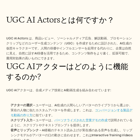
Free Tools
よくある質問
Announcement
UGC AI Actorsとは何ですか？
Partner Program
ユースケース
変更管理
セールスイネーブルメント
UGC AI Actors は、商品レビュー、ソーシャルメディア広告、解説動画、プロモーション
プリセールス
クリップなどのユーザー生成コンテンツ（UGC）を作成するために設計された、AI生成の
仮想キャラクターです。人間の俳優やインフルエンサーを起用する代わりに、企業は自然
プロダクトマーケティング
に見え、自然に話すAI俳優を活用できるため、コンテンツ制作をより速く、拡張可能で、
カスタマーサクセス
費用対効果の高いものにできます。
トレーニング
UGC AIアクターはどのように機能
See more
するのか?
お客様の事例
UGC AIアクターは、合成メディア技術とAI動画生成を組み合わせています:
アクターの選択
 – ユーザーは、AI生成の人間らしいアバターのライブラリから選ぶか、
ヘルプセンター
実在の人物に似たカスタムアバターを作成します。これは、
コンバージョンする製品デ
モ動画の作り方
に似ています。
スクリプト入力
 – ユーザーは、
パーソナライズされた営業デモの作成
で説明されている
料金
ように、スクリプトやテキストプロンプトを提供します。
音声とリップシンク
 – AI搭載のテキスト読み上げが実在感のある音声を生成し、リップ
シンクモデルがアバターの口の動きに合わせます。これはInteractive Training Videos