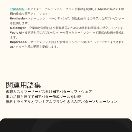
Trupeer.ai
 – AIアクター、ナレーション、ブランド素材を使用したAI駆動の製品デモ動
画の作成を専門としています。
Synthesia
 – トレーニング、マーケティング、製品動画向けのリアルなAIプレゼンター
を提供します。
Colossyan
 – 企業向け学習および顧客教育のためのAI搭載動画作成に特化しています。
Yepic AI
 – 多言語対応のAIプレゼンターを使ったトーキングヘッド形式の動画を作成し
ます。
Rephrase.ai
 – マーケティングおよび営業キャンペーン向けに、パーソナライズされた
AIアクター主導の動画を提供します。
関連用語集
仮想カスタマーサービス向けAIアバターソフトウェア
出力品質と速度でAIアバター作成ツールを比較
無料トライアルとプレミアムプラン付きのAIアバターソリューション