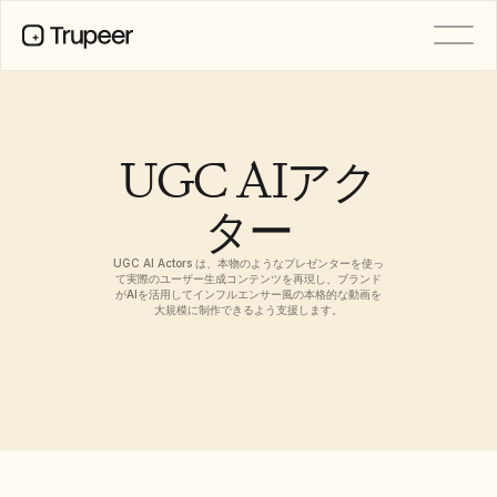
製品
動画
ドキュメント
UGC AIアク
翻訳
ナレッジベース
ター
AIアバター
ブランドキット
共有ページ
UGC AI Actors は、本物のようなプレゼンターを使っ
AI画面録画
て実際のユーザー生成コンテンツを再現し、ブランド
がAIを活用してインフルエンサー風の本格的な動画を
大規模に制作できるよう支援します。
リソース
変革を起こすAIチャンピオン
信頼センター
機能リクエスト
ドキュメントテンプレート
Industry