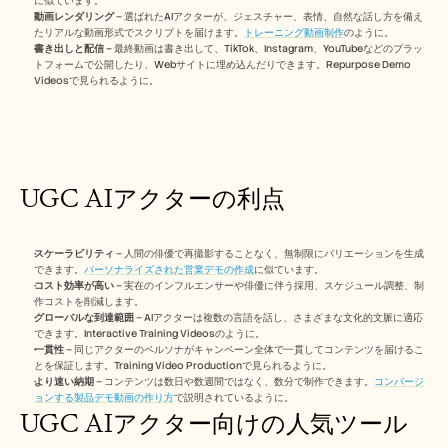
に似ています。
採用情報
動画レンダリング
 – 選ばれたAIアクターが、ジェスチャー、表情、自然な話し方を備え
たリアルな動画形式でスクリプトを届けます。
トレーニング動画制作
のように。
書き出しと配信
 – 最終動画は書き出して、TikTok、Instagram、YouTubeなどのプラッ
デモを予約する
トフォームで公開したり、Webサイトに埋め込んだりできます。Repurpose Demo 
Videosで見られるように。
無料トライアルを始める
UGC AIアクターの利点
スケーラビリティ
 – 人間の俳優で再撮影することなく、無制限にバリエーションを生成
できます。
パーソナライズされた営業デモの作成
に似ています。
コスト効率が高い
 – 実在のインフルエンサーや俳優に伴う採用、スケジュール調整、制
作コストを削減します。
グローバルな到達範囲
 – AIアクターは複数の言語を話し、さまざまな文化的文脈に適応
できます。Interactive Training Videosのように。
一貫性
 – 同じアクターのペルソナがキャンペーン全体で一貫してコンテンツを届けるこ
とを保証します。Training Video Productionで見られるように。
より速い納期
 – コンテンツは数日や数週間ではなく、数分で制作できます。
コンバージ
ョンする製品デモ動画の作り方
で説明されているように。
UGC AIアクター向けの人気ツール