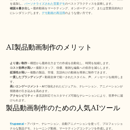
採用情報
を追加し、
パーソナライズされた営業デモ
のベストプラクティスを反映します。
確認＆書き出し
 – 最終動画をマーケティング、オンボーディング、または営業目的向け
にレンダリングします。
デモ動画の再活用
のような使い方です。
デモを予約する
無料トライアルを始める
AI製品動画制作のメリット
より速い制作
 – 構想から最終出力までの作成を自動化し、時間を短縮します。
コスト効率が高い
 – 撮影スタッフ、俳優、複雑な編集への依存を減らします。
拡張性が高い
 – 複数の製品、市場、言語向けの動画を簡単に制作できます。
一貫したブランディング
 – 動画全体で統一されたスタイル、声、メッセージを維持しま
す。
高いエンゲージメント
 – AIで強化されたビジュアル、ナレーション、アニメーションが
視聴者の引き込みを高めます。
アクセシビリティ
 – 多言語対応でカスタマイズ可能なナレーションにより、世界中に届
けられます。
製品動画制作のための人気AIツール
Trupeer.ai
 – アバター、ナレーション、自動アニメーションを使って、プロフェッショ
ナルな製品デモ、トレーニング動画、マーケティングコンテンツを作成します。