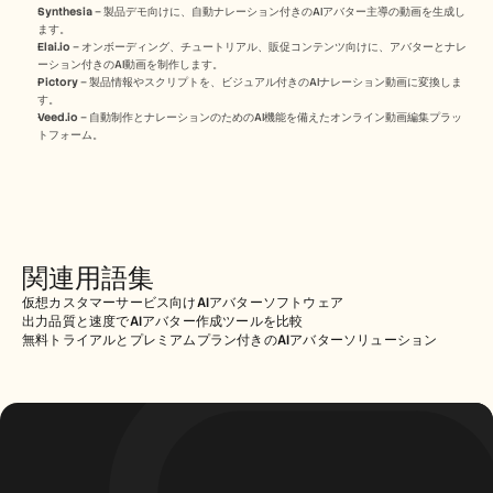
Synthesia
 – 製品デモ向けに、自動ナレーション付きのAIアバター主導の動画を生成し
ます。
Elai.io
 – オンボーディング、チュートリアル、販促コンテンツ向けに、アバターとナレ
ーション付きのAI動画を制作します。
Pictory
 – 製品情報やスクリプトを、ビジュアル付きのAIナレーション動画に変換しま
す。
Veed.io
 – 自動制作とナレーションのためのAI機能を備えたオンライン動画編集プラッ
トフォーム。
関連用語集
仮想カスタマーサービス向けAIアバターソフトウェア
出力品質と速度でAIアバター作成ツールを比較
無料トライアルとプレミアムプラン付きのAIアバターソリューション