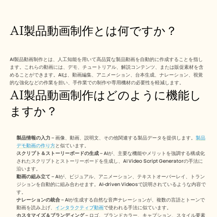
Free Tools
よくある質問
Announcement
AI製品動画制作とは何ですか？
Partner Program
ユースケース
変更管理
セールスイネーブルメント
AI製品動画制作とは、人工知能を用いて高品質な製品動画を自動的に作成することを指し
プリセールス
ます。これらの動画には、デモ、チュートリアル、解説コンテンツ、または販促素材を含
めることができます。AIは、動画編集、アニメーション、台本生成、ナレーション、視覚
プロダクトマーケティング
的な強化などの作業を担い、手作業での制作や専用機材の必要性を軽減します。
カスタマーサクセス
AI製品動画制作はどのように機能し
トレーニング
See more
ますか？
お客様の事例
製品情報の入力
 – 画像、動画、説明文、その他関連する製品データを提供します。
製品
デモ動画の作り方
と似ています。
スクリプト＆ストーリーボードの生成
 – AIが、主要な機能やメリットを強調する構成化
されたスクリプトとストーリーボードを生成し、AI Video Script Generatorの手法に
ヘルプセンター
沿います。
動画の組み立て
 – AIが、ビジュアル、アニメーション、テキストオーバーレイ、トラン
ジションを自動的に組み合わせます。AI-driven Videosで説明されているような内容で
料金
す。
ナレーションの統合
 – AIが生成する自然な音声ナレーションが、複数の言語とトーンで
動画を読み上げ、
インタラクティブ動画
で使われる手法に似ています。
カスタマイズ＆ブランディング
 – ロゴ、ブランドカラー、キャプション、スタイル要素