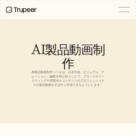
製品
動画
ドキュメント
AI製品動画制
翻訳
ナレッジベース
作
AIアバター
ブランドキット
共有ページ
AI製品動画制作ツールは、台本作成、ビジュアル、ナ
AI画面録画
レーション、編集をAIが担うことで、ブランドがマー
ケティングや営業向けコンテンツのプロフェッショナ
ルな製品動画をすばやく作成できるようにします。
リソース
変革を起こすAIチャンピオン
信頼センター
機能リクエスト
ドキュメントテンプレート
Industry