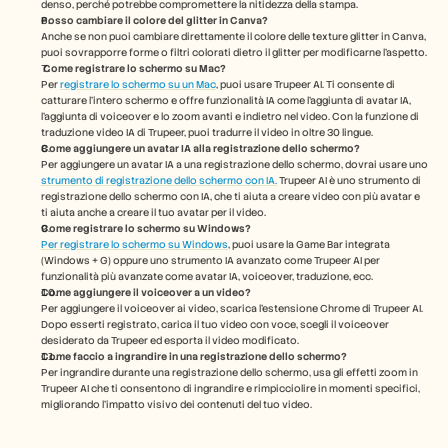
denso, perché potrebbe compromettere la nitidezza della stampa.
Posso cambiare il colore del glitter in Canva?
Anche se non puoi cambiare direttamente il colore delle texture glitter in Canva, 
puoi sovrapporre forme o filtri colorati dietro il glitter per modificarne l'aspetto.
Come registrare lo schermo su Mac? 
Per 
registrare lo schermo su un Mac
, puoi usare Trupeer AI. Ti consente di 
catturare l'intero schermo e offre funzionalità IA come l'aggiunta di avatar IA, 
l'aggiunta di voiceover e lo zoom avanti e indietro nel video. Con la funzione di 
traduzione video IA di Trupeer, puoi tradurre il video in oltre 30 lingue. 
Come aggiungere un avatar IA alla registrazione dello schermo?
Per aggiungere un avatar IA a una registrazione dello schermo, dovrai usare uno 
strumento di registrazione dello schermo con IA.
 Trupeer AI è uno strumento di 
registrazione dello schermo con IA, che ti aiuta a creare video con più avatar e 
ti aiuta anche a creare il tuo avatar per il video.
Come registrare lo schermo su Windows?
Per registrare lo schermo su Windows
, puoi usare la Game Bar integrata 
(Windows + G) oppure uno strumento IA avanzato come Trupeer AI per 
funzionalità più avanzate come avatar IA, voiceover, traduzione, ecc.
Come aggiungere il voiceover a un video?
Per aggiungere il voiceover ai video, scarica l'estensione Chrome di Trupeer AI. 
Dopo esserti registrato, carica il tuo video con voce, scegli il voiceover 
desiderato da Trupeer ed esporta il video modificato. 
Come faccio a ingrandire in una registrazione dello schermo?
Per ingrandire durante una registrazione dello schermo, usa gli effetti zoom in 
Trupeer AI che ti consentono di ingrandire e rimpicciolire in momenti specifici, 
migliorando l'impatto visivo dei contenuti del tuo video.