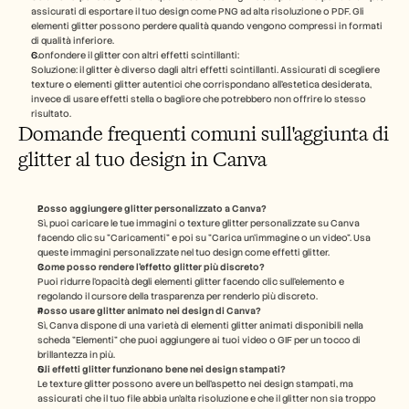
assicurati di esportare il tuo design come PNG ad alta risoluzione o PDF. Gli 
elementi glitter possono perdere qualità quando vengono compressi in formati 
di qualità inferiore.
Confondere il glitter con altri effetti scintillanti:
Soluzione: il glitter è diverso dagli altri effetti scintillanti. Assicurati di scegliere 
texture o elementi glitter autentici che corrispondano all'estetica desiderata, 
invece di usare effetti stella o bagliore che potrebbero non offrire lo stesso 
risultato.
Domande frequenti comuni sull'aggiunta di 
glitter al tuo design in Canva
Posso aggiungere glitter personalizzato a Canva?
Sì, puoi caricare le tue immagini o texture glitter personalizzate su Canva 
facendo clic su "Caricamenti" e poi su "Carica un'immagine o un video". Usa 
queste immagini personalizzate nel tuo design come effetti glitter.
Come posso rendere l'effetto glitter più discreto?
Puoi ridurre l'opacità degli elementi glitter facendo clic sull'elemento e 
regolando il cursore della trasparenza per renderlo più discreto.
Posso usare glitter animato nei design di Canva?
Sì, Canva dispone di una varietà di elementi glitter animati disponibili nella 
scheda "Elementi" che puoi aggiungere ai tuoi video o GIF per un tocco di 
brillantezza in più.
Gli effetti glitter funzionano bene nei design stampati?
Le texture glitter possono avere un bell'aspetto nei design stampati, ma 
assicurati che il tuo file abbia un'alta risoluzione e che il glitter non sia troppo 