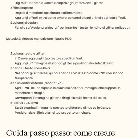
Digita il tuo testo e Canva riempirà ogni lettera con il glitter.
Carriere
Affina l'aspetto
Regola dimensioni, spaziatura e allineamento.
Aggiungi effetti extra come ombre, contorni o bagliori nella scheda Effetti.
Aggiungi al design
Prenota una demo
Fai clic su “Aggiungi al design” per inserire il testo riempito di glitter nel layout.
Inizia la prova gratuita
Metodo 2: Metodo manuale con ritaglio PNG
Aggiungi testo e glitter
In Canva, aggiungi il tuo testo e scegli un font.
Aggiungi un'immagine di sfondo glitter e posizionala dietro il testo.
Scarica il testo come PNG
Nascondi gli altri livelli, quindi scarica solo il testo come PNG con sfondo 
trasparente.
Usa un editor esterno (facoltativo)
Apri il PNG in Photopea o in qualsiasi editor di immagini che supporti le 
maschere di ritaglio.
Sovrapponi l'immagine glitter e ritagliala sulla forma del testo.
Ricarica su Canva
Salva e carica l'immagine con testo glitterato di nuovo in Canva.
Posizionala e rifiniscila nel tuo progetto principale.
Guida passo passo: come creare 