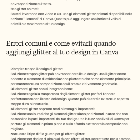
sovrapposizione sul testo.
Usa glitter animati:
Se stai lavorando con video o GIF, usa gli elementi glitter animati disponibili nella 
sezione "Elementi" di Canva. Questo può aggiungere un ulteriore livello di 
scintillio e movimento al tuo design.
Errori comuni e come evitarli quando 
aggiungi glitter al tuo design in Canva
Riempire troppo il design di glitter:
Soluzione: troppo glitter può sovraccaricare il tuo design. Usa il glitter come 
accento o elemento di evidenziazione piuttosto che come elemento principale, 
per mantenere una composizione equilibrata e visivamente gradevole.
Gli elementi glitter non si integrano bene:
Soluzione: regola la trasparenza degli elementi glitter per farli fondere 
perfettamente con il resto del design. Questo può aiutarti a evitare un aspetto 
troppo duro o innaturale.
Gli elementi glitter coprono testi o immagini importanti:
Soluzione: assicurati che gli elementi glitter siano posizionati in aree che non 
ostacolino le parti importanti del tuo design. Usa la funzione livelli di Canva per 
portare gli elementi in primo piano o sullo sfondo e ottenere la composizione 
migliore.
Non usare il tipo di file giusto per gli effetti glitter:
Soluzione: per design di alta qualità con effetti glitter, soprattutto per la stampa, 