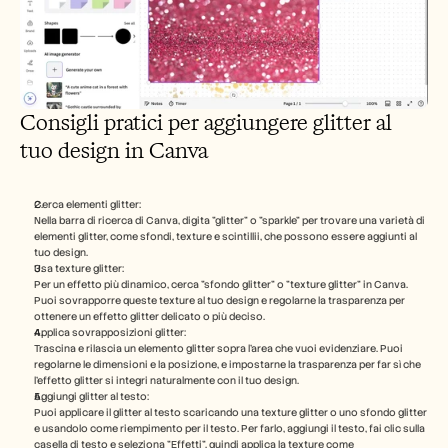
Consigli pratici per aggiungere glitter al 
tuo design in Canva
Cerca elementi glitter:
Nella barra di ricerca di Canva, digita "glitter" o "sparkle" per trovare una varietà di 
elementi glitter, come sfondi, texture e scintillii, che possono essere aggiunti al 
tuo design.
Usa texture glitter:
Per un effetto più dinamico, cerca "sfondo glitter" o "texture glitter" in Canva. 
Puoi sovrapporre queste texture al tuo design e regolarne la trasparenza per 
ottenere un effetto glitter delicato o più deciso.
Applica sovrapposizioni glitter:
Trascina e rilascia un elemento glitter sopra l'area che vuoi evidenziare. Puoi 
regolarne le dimensioni e la posizione, e impostarne la trasparenza per far sì che 
l'effetto glitter si integri naturalmente con il tuo design.
Aggiungi glitter al testo:
Puoi applicare il glitter al testo scaricando una texture glitter o uno sfondo glitter 
e usandolo come riempimento per il testo. Per farlo, aggiungi il testo, fai clic sulla 
casella di testo e seleziona "Effetti", quindi applica la texture come 