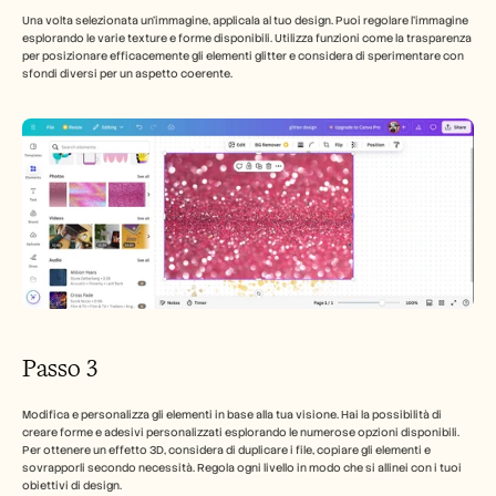
Una volta selezionata un'immagine, applicala al tuo design. Puoi regolare l'immagine 
esplorando le varie texture e forme disponibili. Utilizza funzioni come la trasparenza 
per posizionare efficacemente gli elementi glitter e considera di sperimentare con 
sfondi diversi per un aspetto coerente.
Passo 3
Modifica e personalizza gli elementi in base alla tua visione. Hai la possibilità di 
creare forme e adesivi personalizzati esplorando le numerose opzioni disponibili. 
Per ottenere un effetto 3D, considera di duplicare i file, copiare gli elementi e 
sovrapporli secondo necessità. Regola ogni livello in modo che si allinei con i tuoi 
obiettivi di design.