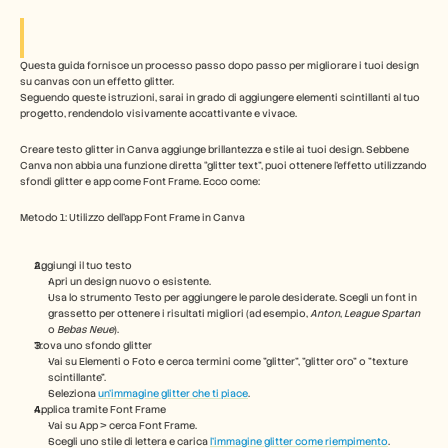
Industry
Free Tools
Domande frequenti
Annuncio
Questa guida fornisce un processo passo dopo passo per migliorare i tuoi design 
Programma Partner
su canvas con un effetto glitter. 
Seguendo queste istruzioni, sarai in grado di aggiungere elementi scintillanti al tuo 
CASI D'USO
progetto, rendendolo visivamente accattivante e vivace.
Gestione del cambiamento
Abilitazione alle vendite
Creare testo glitter in Canva aggiunge brillantezza e stile ai tuoi design. Sebbene 
Pre-vendita
Canva non abbia una funzione diretta “glitter text”, puoi ottenere l'effetto utilizzando 
Marketing di prodotto
sfondi glitter e app come Font Frame. Ecco come:
Successo del cliente
Formazione
Metodo 1: Utilizzo dell'app Font Frame in Canva
See more
Aggiungi il tuo testo 
Apri un design nuovo o esistente.
Usa lo strumento Testo per aggiungere le parole desiderate. Scegli un font in 
Storie dei clienti
grassetto per ottenere i risultati migliori (ad esempio, 
Anton
, 
League Spartan
o 
Bebas Neue
).
Trova uno sfondo glitter
Centro assistenza
Vai su Elementi o Foto e cerca termini come "glitter", "glitter oro" o "texture 
scintillante".
Seleziona 
un'immagine glitter che ti piace
.
Applica tramite Font Frame
Prezzi
Vai su App > cerca Font Frame.
Scegli uno stile di lettera e carica 
l'immagine glitter come riempimento
.