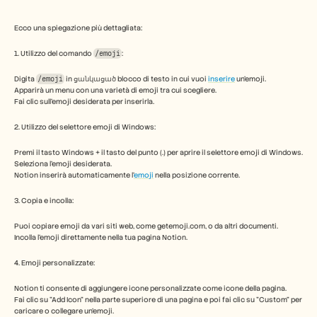
Industry
Free Tools
Domande frequenti
Ecco una spiegazione più dettagliata:
Annuncio
1. Utilizzo del comando 
/emoji
: 
Programma Partner
CASI D'USO
Digita 
/emoji
 in ցանկացած blocco di testo in cui vuoi 
inserire
 un'emoji. 
Gestione del cambiamento
Apparirà un menu con una varietà di emoji tra cui scegliere. 
Abilitazione alle vendite
Fai clic sull'emoji desiderata per inserirla. 
Pre-vendita
Marketing di prodotto
2. Utilizzo del selettore emoji di Windows:
Successo del cliente
Formazione
Premi il tasto Windows + il tasto del punto (.) per aprire il selettore emoji di Windows.
See more
Seleziona l'emoji desiderata.
Notion inserirà automaticamente l'
emoji
 nella posizione corrente. 
3. Copia e incolla:
Storie dei clienti
Puoi copiare emoji da vari siti web, come getemoji.com, o da altri documenti.
Incolla l'emoji direttamente nella tua pagina Notion. 
Centro assistenza
4. Emoji personalizzate:
Notion ti consente di aggiungere icone personalizzate come icone della pagina. 
Prezzi
Fai clic su "Add Icon" nella parte superiore di una pagina e poi fai clic su "Custom" per 
caricare o collegare un'emoji. 