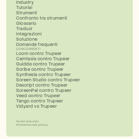
Industry
Tutorial
Strumenti
Confronto tra strumenti
Glossario
Traduci
Integrazioni
Soluzione
Domande frequenti
CONCORRENTI
Loom contro Trupeer
Camtasia contro Trupeer
Guidde contro Trupeer
Scribe contro Trupeer
Synthesia contro Trupeer
Screen Studio contro Trupeer
Descript contro Trupeer
ScreenPal contro Trupeer
Veed contro Trupeer
Tango contro Trupeer
Vidyard vs Trupeer
Termini di servizio
Informativa sulla privacy