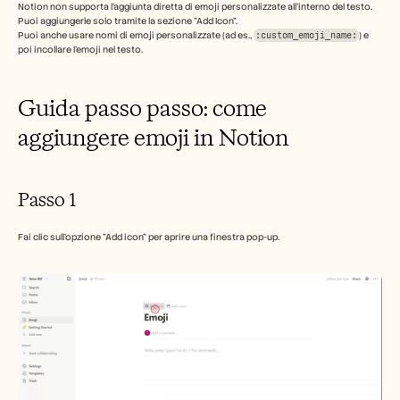
Notion non supporta l'aggiunta diretta di emoji personalizzate all'interno del testo. 
Puoi aggiungerle solo tramite la sezione "Add Icon". 
Carriere
Puoi anche usare nomi di emoji personalizzate (ad es., 
:custom_emoji_name:
) e 
poi incollare l'emoji nel testo. 
Prenota una demo
Guida passo passo: come 
Inizia la prova gratuita
aggiungere emoji in Notion
Passo 1
Fai clic sull'opzione "Add icon" per aprire una finestra pop-up.