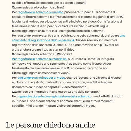
tu abbia effettuato l'accesso con lo stesso account.
Come registrare lo schermo su Mac? 
Per 
registrare lo schermo su un Mac
, puoi usare Trupeer AI. Ti consente di 
acquisire l'intero schermo e offre funzionalità di IA come l'aggiunta di avatar IA, 
l'aggiunta di voiceover e lo zoom avanti e indietro nel video. Con la funzione di 
traduzione video IA di trupeer, puoi tradurre il video in oltre 30 lingue. 
Come aggiungere un avatar IA a una registrazione dello schermo?
Per aggiungere un avatar IA a una registrazione dello schermo, dovrai usare 
uno 
strumento di registrazione dello schermo IA.
 Trupeer AI è uno strumento di 
registrazione dello schermo IA, che ti aiuta a creare video con più avatar e ti 
aiuta anche a creare il tuo avatar per il video.
Come registrare lo schermo su Windows?
Per registrare lo schermo su Windows
, puoi usare la Game Bar integrata 
(Windows + G) oppure uno strumento IA avanzato come Trupeer AI per 
funzionalità più avanzate come avatar IA, voiceover, traduzione ecc.
Come aggiungere un voiceover al video?
Per
 aggiungere un voiceover ai video
, scarica l'estensione Chrome di trupeer 
ai. Una volta registrato, carica il tuo video con voce, scegli il voiceover 
desiderato da trupeer ed esporta il video modificato. 
Come faccio a ingrandire in una registrazione dello schermo?
Per 
ingrandire durante una registrazione dello schermo
, usa gli effetti di zoom 
in Trupeer AI che ti consentono di zoomare avanti e indietro in momenti 
specifici, migliorando l'impatto visivo dei contenuti video.
Le persone chiedono anche