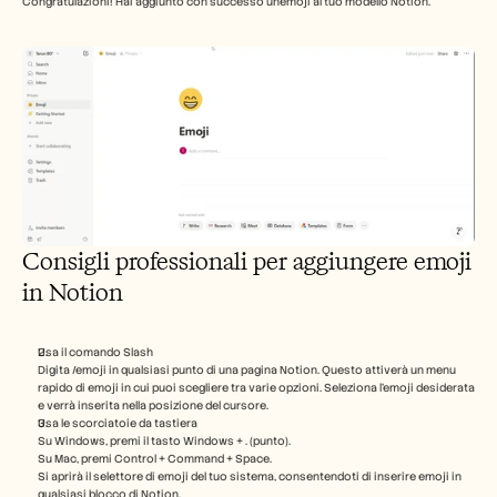
Congratulazioni! Hai aggiunto con successo un'emoji al tuo modello Notion.
Consigli professionali per aggiungere emoji 
in Notion
Usa il comando Slash
Digita /emoji in qualsiasi punto di una pagina Notion. Questo attiverà un menu 
rapido di emoji in cui puoi scegliere tra varie opzioni. Seleziona l’emoji desiderata 
e verrà inserita nella posizione del cursore.
Usa le scorciatoie da tastiera
Su Windows, premi il tasto Windows + . (punto).
Su Mac, premi Control + Command + Space.
Si aprirà il selettore di emoji del tuo sistema, consentendoti di inserire emoji in 
qualsiasi blocco di Notion.