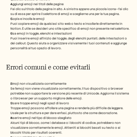
Aggiungi emoji nei titoli delle pagine
Fai clic sul titolo della pagina in alto. A sinistra appare una piccola icona—fai clic 
su di essa per aprire il selettore di emoji e sceglierne una per la tua pagina.
Copia e incolla le emoji
Puoi copiare emoji da qualsiasi sito web o testo e incollarle direttamente in 
Notion. È utile se desideri uno stile specifico di emoji non presente nel selettore.
Usa emoji in toggle, elenchi e intestazioni
Puoi inserire emoji all’inizio dei toggle, degli elenchi puntati, delle intestazioni o 
dei callout. Questo aiuta a organizzare visivamente i tuoi contenuti e aggiunge 
personalità al tuo spazio di lavoro.
Errori comuni e come evitarli
Emoji non visualizzata correttamente
Se l’emoji non viene visualizzata correttamente, il tuo dispositivo o browser 
potrebbe non supportare la versione più recente di Unicode. Aggiorna il sistema 
o il browser per un supporto migliore delle emoji.
Usare troppe emoji negli spazi di lavoro
Troppe emoji possono affollare una pagina e renderla più difficile da leggere. 
Usale per la struttura e per dare enfasi, piuttosto che come decorazione.
Inserire emoji nel tipo di blocco sbagliato
Alcuni tipi di blocco, come i database o i blocchi di codice, potrebbero non 
visualizzare correttamente le emoji. Attieniti ai blocchi basati su testo o ai 
blocchi titolo per risultati coerenti.