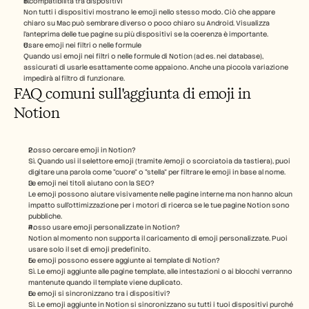
Incompatibilità tra dispositivi
Non tutti i dispositivi mostrano le emoji nello stesso modo. Ciò che appare 
chiaro su Mac può sembrare diverso o poco chiaro su Android. Visualizza 
l’anteprima delle tue pagine su più dispositivi se la coerenza è importante.
Usare emoji nei filtri o nelle formule
Quando usi emoji nei filtri o nelle formule di Notion (ad es. nei database), 
assicurati di usarle esattamente come appaiono. Anche una piccola variazione 
impedirà al filtro di funzionare.
FAQ comuni sull'aggiunta di emoji in 
Notion
Posso cercare emoji in Notion?
Sì. Quando usi il selettore emoji (tramite /emoji o scorciatoia da tastiera), puoi 
digitare una parola come "cuore" o "stella" per filtrare le emoji in base al nome.
Le emoji nei titoli aiutano con la SEO?
Le emoji possono aiutare visivamente nelle pagine interne ma non hanno alcun 
impatto sull'ottimizzazione per i motori di ricerca se le tue pagine Notion sono 
pubbliche.
Posso usare emoji personalizzate in Notion?
Notion al momento non supporta il caricamento di emoji personalizzate. Puoi 
usare solo il set di emoji predefinito.
Le emoji possono essere aggiunte ai template di Notion?
Sì. Le emoji aggiunte alle pagine template, alle intestazioni o ai blocchi verranno 
mantenute quando il template viene duplicato.
Le emoji si sincronizzano tra i dispositivi?
Sì. Le emoji aggiunte in Notion si sincronizzano su tutti i tuoi dispositivi purché 