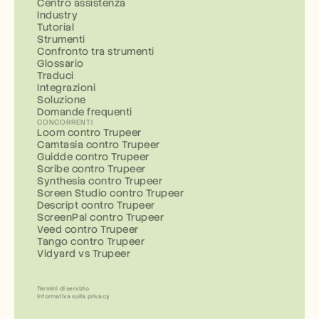
Centro assistenza
Industry
Tutorial
Strumenti
Confronto tra strumenti
Glossario
Traduci
Integrazioni
Soluzione
Domande frequenti
CONCORRENTI
Loom contro Trupeer
Camtasia contro Trupeer
Guidde contro Trupeer
Scribe contro Trupeer
Synthesia contro Trupeer
Screen Studio contro Trupeer
Descript contro Trupeer
ScreenPal contro Trupeer
Veed contro Trupeer
Tango contro Trupeer
Vidyard vs Trupeer
Termini di servizio
Informativa sulla privacy