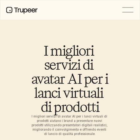
PRODOTTO
Video
Documentazione
I migliori 
Traduzione
Base di conoscenza
servizi di 
Avatar IA
Kit del marchio
avatar AI per i 
Pagine condivise
Registrazione dello schermo AI
lanci virtuali 
di prodotti
RISORSE
Campioni del cambiamento con 
l’IA
I migliori servizi di avatar AI per i lanci virtuali di 
prodotti aiutano i brand a presentare nuovi 
Centro di fiducia
prodotti utilizzando presentatori digitali realistici, 
Rilasci di Prodotto
migliorando il coinvolgimento e offrendo eventi 
di lancio di qualità professionale.
Modelli di documenti