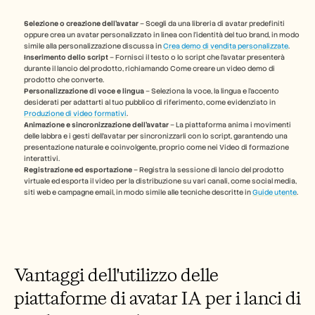
Carriere
Selezione o creazione dell'avatar
 – Scegli da una libreria di avatar predefiniti 
oppure crea un avatar personalizzato in linea con l'identità del tuo brand, in modo 
simile alla personalizzazione discussa in 
Crea demo di vendita personalizzate
.
Prenota una demo
Inserimento dello script
 – Fornisci il testo o lo script che l'avatar presenterà 
durante il lancio del prodotto, richiamando Come creare un video demo di 
prodotto che converte.
Inizia la prova gratuita
Personalizzazione di voce e lingua
 – Seleziona la voce, la lingua e l'accento 
desiderati per adattarti al tuo pubblico di riferimento, come evidenziato in 
Produzione di video formativi
.
Animazione e sincronizzazione dell'avatar
 – La piattaforma anima i movimenti 
delle labbra e i gesti dell'avatar per sincronizzarli con lo script, garantendo una 
presentazione naturale e coinvolgente, proprio come nei Video di formazione 
interattivi.
Registrazione ed esportazione
 – Registra la sessione di lancio del prodotto 
virtuale ed esporta il video per la distribuzione su vari canali, come social media, 
siti web e campagne email, in modo simile alle tecniche descritte in 
Guide utente
.
Vantaggi dell'utilizzo delle 
piattaforme di avatar IA per i lanci di 