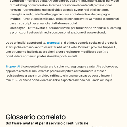
Synthesia
 – Fornisce avatar AI con oltre 60 opzioni linguistiche, ideali per video 
di marketing, comunicazioni interne e creazione di contenuti professionali.
HeyGen
 – Generazione rapida di video usando avatar realistici da testo, 
immagini o audio, adatta all’engagement sui social media e alle campagne.
InVideo
 – Crea video in stile UGC ed explainer con avatar AI, modelli e contenuti 
basati su script per annunci e piattaforme social.
Colossyan
 – Offre avatar AI personalizzabili per formazione aziendale, e-learning 
e promozioni sui social media con personalizzazione di voce e sfondo.
Dopo un’analisi approfondita, 
Trupeer.ai
 si distingue come la scelta migliore per le 
startup che cercano servizi di avatar AI di alto livello. Dovresti provare Trupeer AI, 
uno strumento facile da usare che ti aiuta a registrare, modificare con l’AI e 
condividere contenuti professionali in pochi minuti.
Trupeer AI
ti consente di catturare lo schermo, aggiungere avatar AI e voice-over, 
applicare effetti AI, rimuovere le parole riempitive e trasformare la stessa 
registrazione grezza in un video raffinato e in una guida passo passo in pochi 
minuti. Puoi anche condividere un link o esportare il video per usarlo ovunque.
Glossario correlato
Software avatar AI per il servizio clienti virtuale