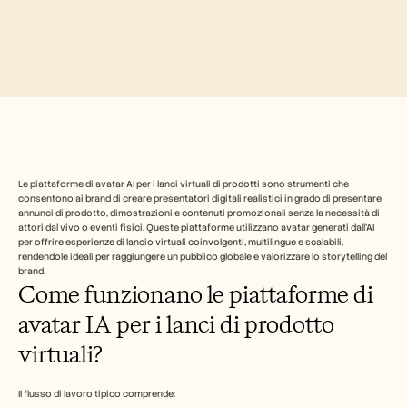
Industry
Free Tools
Domande frequenti
Annuncio
Programma Partner
CASI D'USO
Gestione del cambiamento
Abilitazione alle vendite
Pre-vendita
Marketing di prodotto
Successo del cliente
Le piattaforme di avatar AI per i lanci virtuali di prodotti sono strumenti che 
Formazione
consentono ai brand di creare presentatori digitali realistici in grado di presentare 
See more
annunci di prodotto, dimostrazioni e contenuti promozionali senza la necessità di 
attori dal vivo o eventi fisici. Queste piattaforme utilizzano avatar generati dall'AI 
per offrire esperienze di lancio virtuali coinvolgenti, multilingue e scalabili, 
rendendole ideali per raggiungere un pubblico globale e valorizzare lo storytelling del 
brand.
Storie dei clienti
Come funzionano le piattaforme di 
avatar IA per i lanci di prodotto 
Centro assistenza
virtuali?
Prezzi
Il flusso di lavoro tipico comprende: