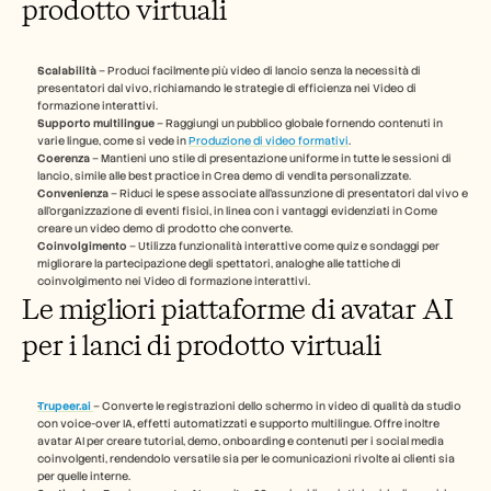
prodotto virtuali
Scalabilità
 – Produci facilmente più video di lancio senza la necessità di 
presentatori dal vivo, richiamando le strategie di efficienza nei Video di 
formazione interattivi.
Supporto multilingue
 – Raggiungi un pubblico globale fornendo contenuti in 
varie lingue, come si vede in 
Produzione di video formativi
.
Coerenza
 – Mantieni uno stile di presentazione uniforme in tutte le sessioni di 
lancio, simile alle best practice in Crea demo di vendita personalizzate.
Convenienza
 – Riduci le spese associate all'assunzione di presentatori dal vivo e 
all'organizzazione di eventi fisici, in linea con i vantaggi evidenziati in Come 
creare un video demo di prodotto che converte.
Coinvolgimento
 – Utilizza funzionalità interattive come quiz e sondaggi per 
migliorare la partecipazione degli spettatori, analoghe alle tattiche di 
coinvolgimento nei Video di formazione interattivi.
Le migliori piattaforme di avatar AI 
per i lanci di prodotto virtuali
Trupeer.ai
– Converte le registrazioni dello schermo in video di qualità da studio 
con voice-over IA, effetti automatizzati e supporto multilingue. Offre inoltre 
avatar AI per creare tutorial, demo, onboarding e contenuti per i social media 
coinvolgenti, rendendolo versatile sia per le comunicazioni rivolte ai clienti sia 
per quelle interne.