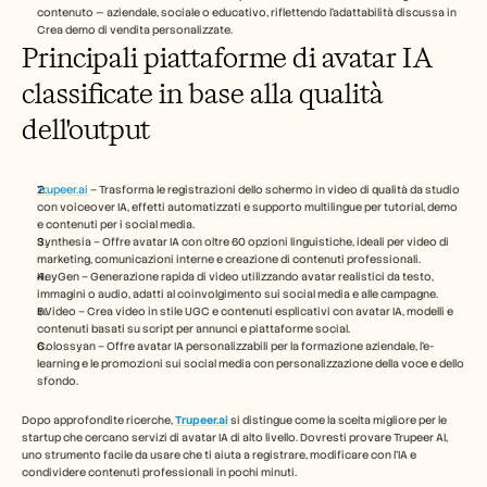
contenuto — aziendale, sociale o educativo, riflettendo l'adattabilità discussa in 
Crea demo di vendita personalizzate.
Principali piattaforme di avatar IA 
classificate in base alla qualità 
dell'output
Trupeer.ai 
– Trasforma le registrazioni dello schermo in video di qualità da studio 
con voiceover IA, effetti automatizzati e supporto multilingue per tutorial, demo 
e contenuti per i social media.
Synthesia – Offre avatar IA con oltre 60 opzioni linguistiche, ideali per video di 
marketing, comunicazioni interne e creazione di contenuti professionali.  
HeyGen – Generazione rapida di video utilizzando avatar realistici da testo, 
immagini o audio, adatti al coinvolgimento sui social media e alle campagne.
InVideo – Crea video in stile UGC e contenuti esplicativi con avatar IA, modelli e 
contenuti basati su script per annunci e piattaforme social.
Colossyan – Offre avatar IA personalizzabili per la formazione aziendale, l'e-
learning e le promozioni sui social media con personalizzazione della voce e dello 
sfondo. 
Dopo approfondite ricerche, 
Trupeer.ai
 si distingue come la scelta migliore per le 
startup che cercano servizi di avatar IA di alto livello. Dovresti provare Trupeer AI, 
uno strumento facile da usare che ti aiuta a registrare, modificare con l'IA e 
condividere contenuti professionali in pochi minuti.