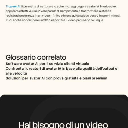
Trupeer AI
ti permette di catturare lo schermo, aggiungere avatar IA & voiceover, 
applicare effetti IA, rimuovere parole di riempimento e trasformare la stessa 
registrazione grezza in un video rifinito e in una guida passo passo in pochi minuti. 
Puoi anche condividere un लिंक o esportare il video per usarlo ovunque.
Glossario correlato
Software avatar AI per il servizio clienti virtuale
Confronta i creatori di avatar IA in base alla qualità dell'output e 
alla velocità
Soluzioni per avatar AI con prova gratuita e piani premium
Hai bisogno di un video 