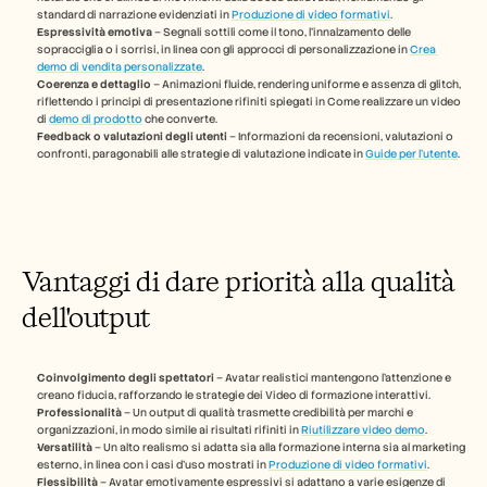
standard di narrazione evidenziati in 
Produzione di video formativi
.
Carriere
Espressività emotiva
 – Segnali sottili come il tono, l'innalzamento delle 
sopracciglia o i sorrisi, in linea con gli approcci di personalizzazione in 
Crea 
demo di vendita personalizzate
.
Prenota una demo
Coerenza e dettaglio
 – Animazioni fluide, rendering uniforme e assenza di glitch, 
riflettendo i principi di presentazione rifiniti spiegati in Come realizzare un video 
di 
demo di prodotto
 che converte.
Inizia la prova gratuita
Feedback o valutazioni degli utenti
 – Informazioni da recensioni, valutazioni o 
confronti, paragonabili alle strategie di valutazione indicate in 
Guide per l'utente
.
Vantaggi di dare priorità alla qualità 
dell'output
Coinvolgimento degli spettatori
 – Avatar realistici mantengono l'attenzione e 
creano fiducia, rafforzando le strategie dei Video di formazione interattivi.
Professionalità
 – Un output di qualità trasmette credibilità per marchi e 
organizzazioni, in modo simile ai risultati rifiniti in 
Riutilizzare video demo
.
Versatilità
 – Un alto realismo si adatta sia alla formazione interna sia al marketing 
esterno, in linea con i casi d'uso mostrati in 
Produzione di video formativi
.
Flessibilità
 – Avatar emotivamente espressivi si adattano a varie esigenze di 