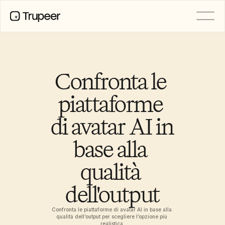
PRODOTTO
Video
Documentazione
Confronta le 
Traduzione
Base di conoscenza
piattaforme 
Avatar IA
Kit del marchio
di avatar AI in 
Pagine condivise
Registrazione dello schermo AI
base alla 
qualità 
RISORSE
Campioni del cambiamento con 
dell'output
l’IA
Centro di fiducia
Rilasci di Prodotto
Confronta le piattaforme di avatar AI in base alla 
Modelli di documenti
qualità dell’output per scegliere l’opzione più 
realistica.