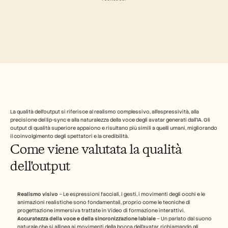
Industry
Free Tools
Domande frequenti
Annuncio
Programma Partner
CASI D'USO
Gestione del cambiamento
Abilitazione alle vendite
Pre-vendita
Marketing di prodotto
Successo del cliente
Formazione
La qualità dell'output si riferisce al realismo complessivo, all'espressività, alla 
See more
precisione del lip-sync e alla naturalezza della voce degli avatar generati dall'IA. Gli 
output di qualità superiore appaiono e risultano più simili a quelli umani, migliorando 
il coinvolgimento degli spettatori e la credibilità.
Come viene valutata la qualità 
Storie dei clienti
dell'output
Centro assistenza
Realismo visivo
 – Le espressioni facciali, i gesti, i movimenti degli occhi e le 
animazioni realistiche sono fondamentali, proprio come le tecniche di 
progettazione immersiva trattate in Video di formazione interattivi.
Prezzi
Accuratezza della voce e della sincronizzazione labiale
 – Un parlato dal suono 
naturale che si allinea ai movimenti della bocca dell'avatar, richiamando gli 