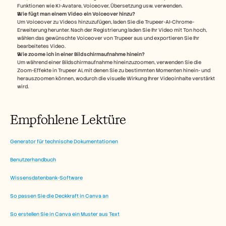
Funktionen wie KI-Avatare, Voiceover, Übersetzung usw. verwenden.
Wie fügt man einem Video ein Voiceover hinzu? 
Um Voiceover zu Videos hinzuzufügen, laden Sie die Trupeer-AI-Chrome-
Erweiterung herunter. Nach der Registrierung laden Sie Ihr Video mit Ton hoch, 
wählen das gewünschte Voiceover von Trupeer aus und exportieren Sie Ihr 
bearbeitetes Video. 
Wie zoome ich in einer Bildschirmaufnahme hinein?
Um während einer Bildschirmaufnahme hineinzuzoomen, verwenden Sie die 
Zoom-Effekte in Trupeer AI, mit denen Sie zu bestimmten Momenten hinein- und 
herauszoomen können, wodurch die visuelle Wirkung Ihrer Videoinhalte verstärkt 
wird. 
Empfohlene Lektüre
Generator für technische Dokumentationen
Benutzerhandbuch
Wissensdatenbank-Software
So passen Sie die Deckkraft in Canva an
So erstellen Sie in Canva ein Muster aus Text