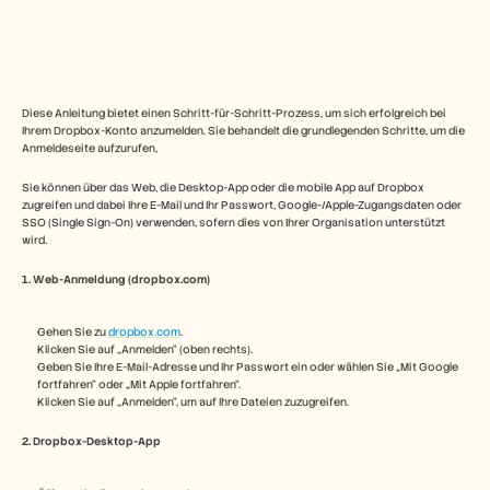
Free Tools
FAQs
Announcement
Partner Program
ANWENDUNGSFÄLLE
Veränderungsmanagement
Diese Anleitung bietet einen Schritt-für-Schritt-Prozess, um sich erfolgreich bei 
Vertriebsunterstützung
Ihrem Dropbox-Konto anzumelden. Sie behandelt die grundlegenden Schritte, um die 
Anmeldeseite aufzurufen,
Vorverkauf
Produktmarketing
Sie können über das Web, die Desktop-App oder die mobile App auf Dropbox 
Kundenerfolg
zugreifen und dabei Ihre E-Mail und Ihr Passwort, Google-/Apple-Zugangsdaten oder 
Training
SSO (Single Sign-On) verwenden, sofern dies von Ihrer Organisation unterstützt 
See more
wird.
1. Web-Anmeldung (dropbox.com)
Kundengeschichten
Gehen Sie zu 
dropbox.com
.
Klicken Sie auf „Anmelden“ (oben rechts).
Geben Sie Ihre E-Mail-Adresse und Ihr Passwort ein oder wählen Sie „Mit Google 
Hilfecenter
fortfahren“ oder „Mit Apple fortfahren“.
Klicken Sie auf „Anmelden“, um auf Ihre Dateien zuzugreifen.
Preise
2. Dropbox-Desktop-App