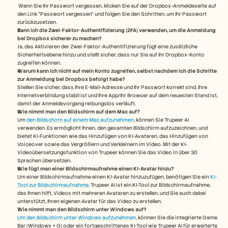
 Wenn Sie Ihr Passwort vergessen, klicken Sie auf der Dropbox-Anmeldeseite auf 
den Link "Passwort vergessen" und folgen Sie den Schritten, um Ihr Passwort 
zurückzusetzen.
Kann ich die Zwei-Faktor-Authentifizierung (2FA) verwenden, um die Anmeldung 
bei Dropbox sicherer zu machen?
Ja, das Aktivieren der Zwei-Faktor-Authentifizierung fügt eine zusätzliche 
Sicherheitsebene hinzu und stellt sicher, dass nur Sie auf Ihr Dropbox-Konto 
zugreifen können.
Warum kann ich nicht auf mein Konto zugreifen, selbst nachdem ich die Schritte 
zur Anmeldung bei Dropbox befolgt habe?
Stellen Sie sicher, dass Ihre E-Mail-Adresse und Ihr Passwort korrekt sind, Ihre 
Internetverbindung stabil ist und Ihre App/Ihr Browser auf dem neuesten Stand ist, 
damit der Anmeldevorgang reibungslos verläuft.
Wie nimmt man den Bildschirm auf dem Mac auf? 
Um 
den Bildschirm auf einem Mac aufzunehmen
, können Sie Trupeer AI 
verwenden. Es ermöglicht Ihnen, den gesamten Bildschirm aufzuzeichnen, und 
bietet KI-Funktionen wie das Hinzufügen von KI-Avataren, das Hinzufügen von 
Voiceover sowie das Vergrößern und Verkleinern im Video. Mit der KI-
Videoübersetzungsfunktion von Trupeer können Sie das Video in über 30 
Sprachen übersetzen. 
Wie fügt man einer Bildschirmaufnahme einen KI-Avatar hinzu?
Um einer Bildschirmaufnahme einen KI-Avatar hinzuzufügen, benötigen Sie ein 
KI-
Tool zur Bildschirmaufnahme.
 Trupeer AI ist ein KI-Tool zur Bildschirmaufnahme, 
das Ihnen hilft, Videos mit mehreren Avataren zu erstellen, und Sie auch dabei 
unterstützt, Ihren eigenen Avatar für das Video zu erstellen.
Wie nimmt man den Bildschirm unter Windows auf?
Um den Bildschirm unter Windows aufzunehmen
, können Sie die integrierte Game 
Bar (Windows + G) oder ein fortgeschrittenes KI-Tool wie Trupeer AI für erweiterte 