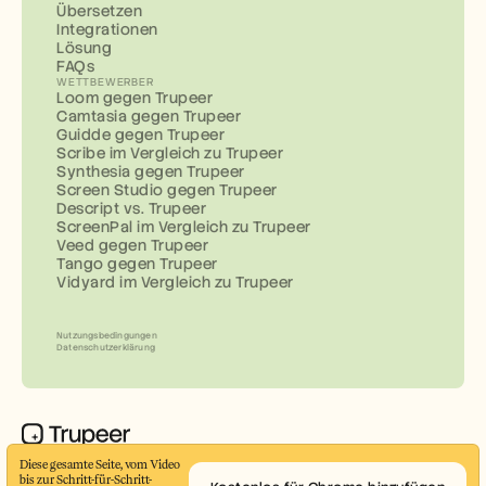
Übersetzen
Integrationen
Lösung
FAQs
WETTBEWERBER
Loom gegen Trupeer
Camtasia gegen Trupeer
Guidde gegen Trupeer
Scribe im Vergleich zu Trupeer
Synthesia gegen Trupeer
Screen Studio gegen Trupeer
Descript vs. Trupeer
ScreenPal im Vergleich zu Trupeer
Veed gegen Trupeer
Tango gegen Trupeer
Vidyard im Vergleich zu Trupeer
Nutzungsbedingungen
Datenschutzerklärung
Erstellen Sie in wenigen Minuten professionelle 
Diese gesamte Seite, vom Video 
Demo-Videos und Dokumente
bis zur Schritt-für-Schritt-