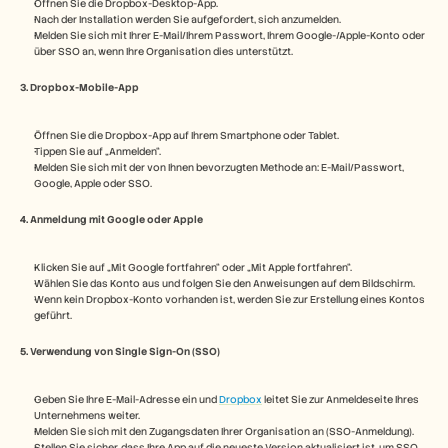
Öffnen Sie die Dropbox-Desktop-App. 
Karriere
Nach der Installation werden Sie aufgefordert, sich anzumelden.
Melden Sie sich mit Ihrer E-Mail/Ihrem Passwort, Ihrem Google-/Apple-Konto oder 
über SSO an, wenn Ihre Organisation dies unterstützt.
Demo buchen
3. Dropbox-Mobile-App
Kostenlose Testversion starten
Öffnen Sie die Dropbox-App auf Ihrem Smartphone oder Tablet.
Tippen Sie auf „Anmelden“.
Melden Sie sich mit der von Ihnen bevorzugten Methode an: E-Mail/Passwort, 
Google, Apple oder SSO.
4. Anmeldung mit Google oder Apple
Klicken Sie auf „Mit Google fortfahren“ oder „Mit Apple fortfahren“.
Wählen Sie das Konto aus und folgen Sie den Anweisungen auf dem Bildschirm.
Wenn kein Dropbox-Konto vorhanden ist, werden Sie zur Erstellung eines Kontos 
geführt.
5. Verwendung von Single Sign-On (SSO)
Geben Sie Ihre E-Mail-Adresse ein und 
Dropbox
 leitet Sie zur Anmeldeseite Ihres 
Unternehmens weiter.
Melden Sie sich mit den Zugangsdaten Ihrer Organisation an (SSO-Anmeldung).
Stellen Sie sicher, dass Ihre App auf die neueste Version aktualisiert ist, um SSO 