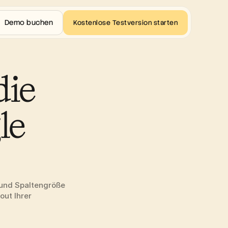
Demo buchen
Kostenlose Testversion starten
ie 
e 
 und Spaltengröße 
ut Ihrer 