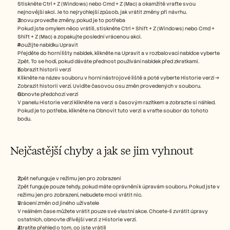
Stiskněte Ctrl + Z (Windows) nebo Cmd + Z (Mac) a okamžitě vraťte svou 
nejnovější akci. Je to nejrychlejší způsob, jak vrátit změny při návrhu.
Znovu proveďte změny, pokud je to potřeba
Pokud jste omylem něco vrátili, stiskněte Ctrl + Shift + Z (Windows) nebo Cmd + 
Shift + Z (Mac) a zopakujte poslední vrácenou akci.
Použijte nabídku Upravit
Přejděte do horní lišty nabídek, klikněte na Upravit a v rozbalovací nabídce vyberte 
Zpět. To se hodí, pokud dáváte přednost používání nabídek před zkratkami.
Zobrazit historii verzí
Klikněte na název souboru v horní nástrojové liště a poté vyberte Historie verzí → 
Zobrazit historii verzí. Uvidíte časovou osu změn provedených v souboru.
Obnovte předchozí verzi
V panelu Historie verzí klikněte na verzi s časovým razítkem a zobrazte si náhled. 
Pokud je to potřeba, klikněte na Obnovit tuto verzi a vraťte soubor do tohoto 
bodu.
Nejčastější chyby a jak se jim vyhnout
Zpět nefunguje v režimu jen pro zobrazení
Zpět funguje pouze tehdy, pokud máte oprávnění k úpravám souboru. Pokud jste v 
režimu jen pro zobrazení, nebudete moci vrátit nic.
Vrácení změn od jiného uživatele
V reálném čase můžete vrátit pouze své vlastní akce. Chcete-li zvrátit úpravy 
ostatních, obnovte dřívější verzi z Historie verzí.
Ztratíte přehled o tom, co jste vrátili