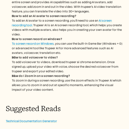
entire screen and provides AI capabilities such as adding AI avatars, add 
voiceover, add zoom in and out in the video. With trupeer’s AI video translation 
feature, you can translate the video into 30+ languages. 
How to add an AI avatar to screen recording?
To add an AI avatar to a screen recording, you'll need to use an 
AI screen 
recording tool.
 Trupeer AI is an AI screen recording tool, which helps you create 
videos with multiple avatars, also helps you in creating your own avatar for the 
video.
How to screen record on windows?
To screen record on Windows
, you can use the built-in Game Bar (Windows + G) 
or advanced AI tool like Trupeer AI for more advanced features such as AI 
avatars, voiceover, translation etc.
How to add voiceover to video?
To add voiceover to videos, download trupeer ai chrome extension. Once 
signed up, upload your video with voice, choose the desired voiceover from 
trupeer and export your edited video. 
How do I Zoom in on a screen recording?
To zoom in during a screen recording, use the zoom effects in Trupeer AI which 
allows you to zoom in and out at specific moments, enhancing the visual 
impact of your video content.  
Suggested Reads
Technical Documentation Generator