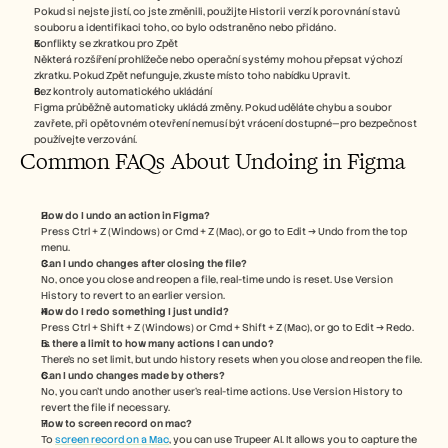
Pokud si nejste jistí, co jste změnili, použijte Historii verzí k porovnání stavů 
souboru a identifikaci toho, co bylo odstraněno nebo přidáno.
Konflikty se zkratkou pro Zpět
Některá rozšíření prohlížeče nebo operační systémy mohou přepsat výchozí 
zkratku. Pokud Zpět nefunguje, zkuste místo toho nabídku Upravit.
Bez kontroly automatického ukládání
Figma průběžně automaticky ukládá změny. Pokud uděláte chybu a soubor 
zavřete, při opětovném otevření nemusí být vrácení dostupné—pro bezpečnost 
používejte verzování.
Common FAQs About Undoing in Figma
How do I undo an action in Figma?
Press Ctrl + Z (Windows) or Cmd + Z (Mac), or go to Edit → Undo from the top 
menu.
Can I undo changes after closing the file?
No, once you close and reopen a file, real-time undo is reset. Use Version 
History to revert to an earlier version.
How do I redo something I just undid?
Press Ctrl + Shift + Z (Windows) or Cmd + Shift + Z (Mac), or go to Edit → Redo.
Is there a limit to how many actions I can undo?
There’s no set limit, but undo history resets when you close and reopen the file.
Can I undo changes made by others?
No, you can’t undo another user’s real-time actions. Use Version History to 
revert the file if necessary.
How to screen record on mac? 
To 
screen record on a Mac
, you can use Trupeer AI. It allows you to capture the 