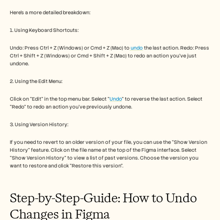
Free Tools
FAQs
Here's a more detailed breakdown:
Announcement
Partner Program
1. Using Keyboard Shortcuts:
USECASES
Undo: Press Ctrl + Z (Windows) or Cmd + Z (Mac) to
Change Management
 undo
 the last action. Redo: Press 
Ctrl + Shift + Z (Windows) or Cmd + Shift + Z (Mac) to redo an action you've just 
Sales Enablement
undone. 
Pre-sales
Product Marketing
2. Using the Edit Menu:
Customer Success
Training
Click on "Edit" in the top menu bar. Select "
Undo
" to reverse the last action. Select 
See more
"Redo" to redo an action you've previously undone. 
3. Using Version History:
Customer Stories
If you need to revert to an older version of your file, you can use the "Show Version 
History" feature. Click on the file name at the top of the Figma interface. Select 
"Show Version History" to view a list of past versions. Choose the version you 
want to restore and click "Restore this version". 
Help Center
Step-by-Step-Guide: How to Undo 
Pricing
Changes in Figma