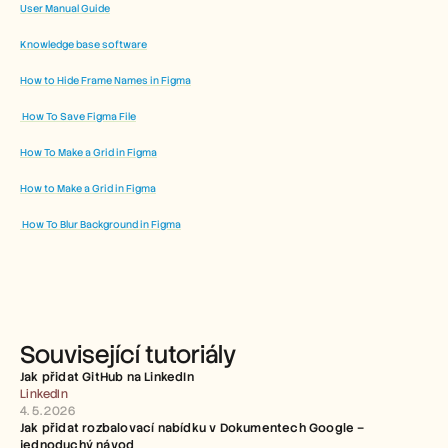
User Manual Guide
Knowledge base software
How to Hide Frame Names in Figma
 How To Save Figma File
How To Make a Grid in Figma
How to Make a Grid in Figma
 How To Blur Background in Figma
Související tutoriály
Jak přidat GitHub na LinkedIn
LinkedIn
4. 5. 2026
Jak přidat rozbalovací nabídku v Dokumentech Google – 
jednoduchý návod