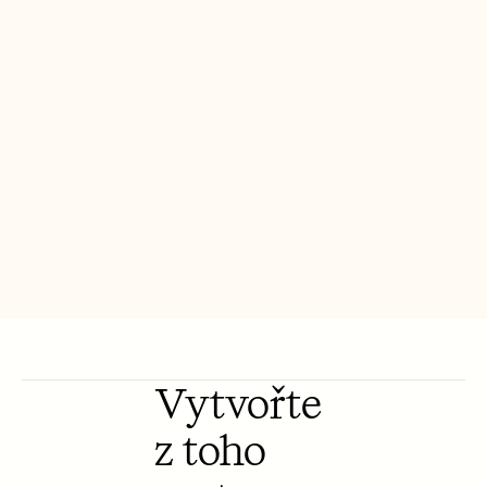
Free Tools
FAQs
Announcement
Partner Program
USECASES
Change Management
Sales Enablement
Pre-sales
Product Marketing
Customer Success
Training
See more
Customer Stories
Help Center
Vytvořte 
z toho 
Pricing