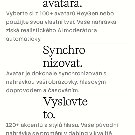
avatara.
Careers
Vyberte si z 100+ avatarů HeyGen nebo 
Book a Demo
použijte svou vlastní tvář. Vaše nahrávka 
získá realistického AI moderátora 
Start Free Trial
automaticky.
Synchro
nizovat.
Avatar je dokonale synchronizován s 
nahrávkou vaší obrazovky, hlasovým 
doprovodem a časováním.
Vyslovte 
to.
120+ akcentů a stylů hlasu. Vaše původní 
nahrávka se promění v dabing v kvalitě 