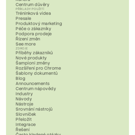
Centrum důvěry
PŘÍKLADY POUŽITÍ
Tréninková videa
Presale
Produktový marketing
Péče o zákazníky
Podpora prodeje
Řízení změn
See more
ZDROJE
Příběhy zákazníků
Nové produkty
Šampioni změny
Rozšíření pro Chrome
Šablony dokumentů
Blog
Announcements
Centrum nápovědy
Industry
Návody
Nástroje
Srovnání nástrojů
Slovníček
Přeložit
Integrace
Řešení
Často kladené otázky