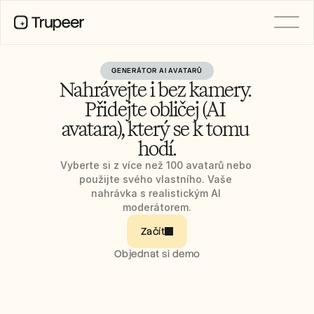
GENERÁTOR AI AVATARŮ
PRODUCT
Nahrávejte i bez kamery. 
Video
Documentation
Přidejte obličej (AI 
Translation
avatara), který se k tomu 
Knowledge Base
AI Avatars
hodí.
Brand Kits
Shared Pages
Vyberte si z více než 100 avatarů nebo 
AI Screen Recording
použijte svého vlastního. Vaše 
nahrávka s realistickým AI 
moderátorem.
Začít
RESOURCES
AI Champions of Change
Objednat si demo
Trust Center
Nové produkty
Doc Templates
Industry