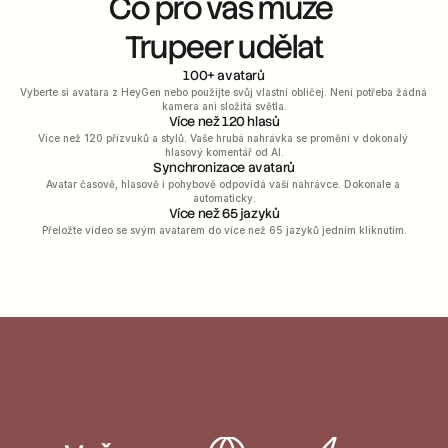
Co pro vás může 
Trupeer udělat
100+ avatarů
Vyberte si avatara z HeyGen nebo použijte svůj vlastní obličej. Není potřeba žádná 
kamera ani složitá světla.
Více než 120 hlasů
Více než 120 přízvuků a stylů. Vaše hrubá nahrávka se promění v dokonalý 
hlasový komentář od AI.
Synchronizace avatarů
Avatar časově, hlasově i pohybově odpovídá vaší nahrávce. Dokonale a 
automaticky.
Více než 65 jazyků
Přeložte video se svým avatarem do více než 65 jazyků jedním kliknutím.