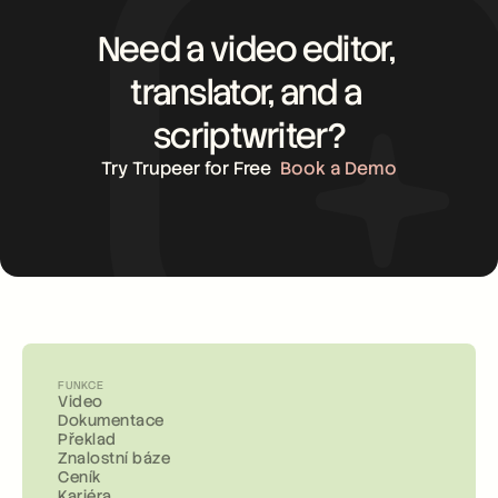
Need a video editor, 
translator, and a 
scriptwriter?
Try Trupeer for Free
Book a Demo
FUNKCE
Video
Dokumentace
Překlad
Znalostní báze
Ceník
Kariéra