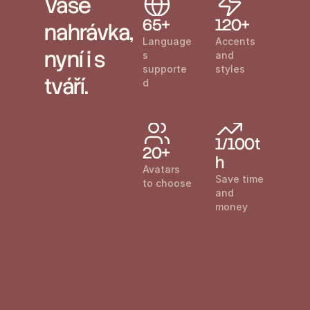
Vaše 
65+
120+
nahrávka, 
Language
Accents 
nyní i s 
s 
and 
supporte
styles
tváří.
d
1/100t
20+
h
Avatars 
Save time 
to choose
and 
money
"Trupeer lets us scale product 
"Tran
education fast with minimal onboarding. 
suppo