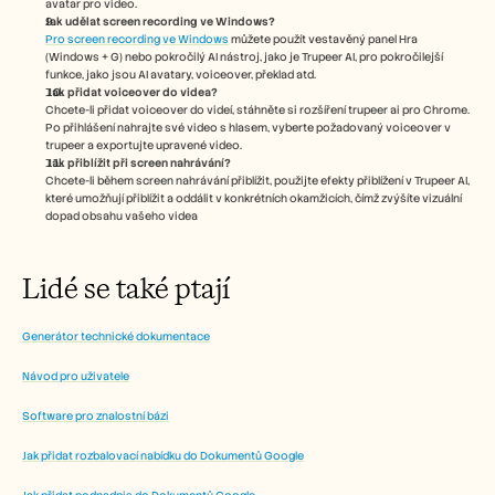
avatar pro video.
Jak udělat screen recording ve Windows?
Pro screen recording ve Windows
 můžete použít vestavěný panel Hra 
(Windows + G) nebo pokročilý AI nástroj, jako je Trupeer AI, pro pokročilejší 
funkce, jako jsou AI avatary, voiceover, překlad atd.
Jak přidat voiceover do videa?
Chcete-li přidat voiceover do videí, stáhněte si rozšíření trupeer ai pro Chrome. 
Po přihlášení nahrajte své video s hlasem, vyberte požadovaný voiceover v 
trupeer a exportujte upravené video. 
Jak přiblížit při screen nahrávání?
Chcete-li během screen nahrávání přiblížit, použijte efekty přiblížení v Trupeer AI, 
které umožňují přiblížit a oddálit v konkrétních okamžicích, čímž zvýšíte vizuální 
dopad obsahu vašeho videa
Lidé se také ptají
Generátor technické dokumentace
Návod pro uživatele
Software pro znalostní bázi
Jak přidat rozbalovací nabídku do Dokumentů Google