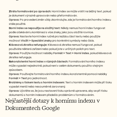
Ztráta formátování po úpravách:
 Horní index se může vrátit na běžný text, pokud 
je dokument výrazně upravován nebo přeformátován.
Oprava:
 Po provedení změn vždy zkontrolujte, zda je formátování horního indexu 
stále použité.
Horní index se nepoužije na složitý text:
 Někdy nemusí horní index fungovat 
podle očekávání u kombinací s více znaky, jako jsou složité rovnice.
Oprava:
 Nastavte horní index ručně pro každou část textu nebo použijte 
možnost 
Vložit > Speciální znaky
 pro konkrétní symboly nebo čísla.
Klávesová zkratka nefunguje:
 Klávesová zkratka nemusí fungovat, pokud 
používáte některá zařízení nebo pokud jste v určitých polích pro text.
Oprava:
 Použijte možnost nabídky 
Formát > Text > Horní index
, pokud klávesová 
zkratka nefunguje.
Nekonzistentní horní index v různých částech:
 Formátování horního indexu 
může vypadat nejednotně, pokud není v celém dokumentu použito stejným 
způsobem.
Oprava:
 Používejte formátování horního indexu konzistentně pomocí nabídky 
Formát > Text
 pro jednotnost.
Problémy s tiskem textu s horním indexem:
 Text s horním indexem může při tisku 
vypadat menší nebo nesouměrně zarovnaný.
Oprava:
 Ujistěte se, že jsou nastavení tisku správně upravena, aby se při tisku 
dokumentů s horním indexem předešlo problémům s formátováním.
Nejčastější dotazy k hornímu indexu v 
Dokumentech Google