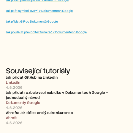
Jak přidat podnadpis do Dokumentů Google
Jak psát symbol TM (™) v Dokumentech Google
Jak přidat GIF do Dokumentů Google
Jak používat převod textu na řeč v Dokumentech Google
Související tutoriály
Jak přidat GitHub na LinkedIn
LinkedIn
4. 5. 2026
Jak přidat rozbalovací nabídku v Dokumentech Google – 
jednoduchý návod
Dokumenty Google
4. 5. 2026
Ahrefs: Jak dělat analýzu konkurence
Ahrefs
4. 5. 2026