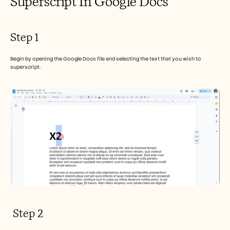
Superscript In Google Docs
Careers
Book a Demo
Step 1 
Start Free Trial
Begin by opening the Google Docs file and selecting the text that you wish to 
superscript.
 Step 2