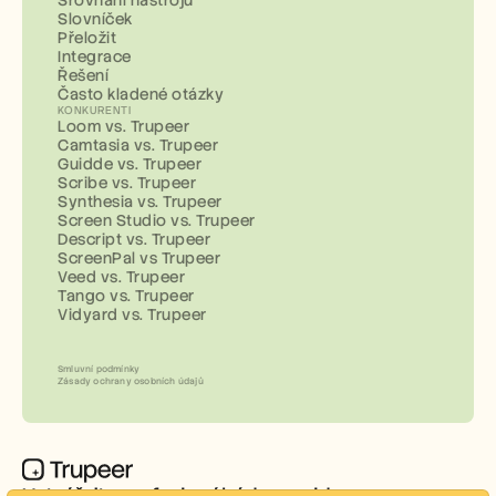
Slovníček
Přeložit
Integrace
Řešení
Často kladené otázky
KONKURENTI
Loom vs. Trupeer
Camtasia vs. Trupeer
Guidde vs. Trupeer
Scribe vs. Trupeer
Synthesia vs. Trupeer
Screen Studio vs. Trupeer
Descript vs. Trupeer
ScreenPal vs Trupeer
Veed vs. Trupeer
Tango vs. Trupeer
Vidyard vs. Trupeer
Smluvní podmínky
Zásady ochrany osobních údajů
Vytvářejte profesionální demo videa a 