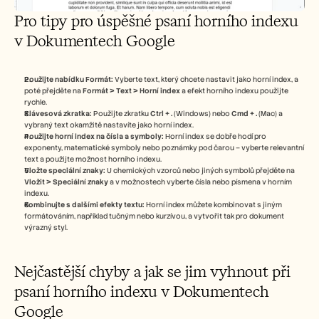
Pro tipy pro úspěšné psaní horního indexu 
v Dokumentech Google
Použijte nabídku Formát:
 Vyberte text, který chcete nastavit jako horní index, a 
poté přejděte na 
Formát > Text > Horní index
 a efekt horního indexu použijte 
rychle.
Klávesová zkratka:
 Použijte zkratku 
Ctrl + .
 (Windows) nebo 
Cmd + .
 (Mac) a 
vybraný text okamžitě nastavíte jako horní index.
Použijte horní index na čísla a symboly:
 Horní index se dobře hodí pro 
exponenty, matematické symboly nebo poznámky pod čarou – vyberte relevantní 
text a použijte možnost horního indexu.
Vložte speciální znaky:
 U chemických vzorců nebo jiných symbolů přejděte na 
Vložit > Speciální znaky
 a v možnostech vyberte čísla nebo písmena v horním 
indexu.
Kombinujte s dalšími efekty textu:
 Horní index můžete kombinovat s jiným 
formátováním, například tučným nebo kurzívou, a vytvořit tak pro dokument 
výrazný styl.
Nejčastější chyby a jak se jim vyhnout při 
psaní horního indexu v Dokumentech 
Google