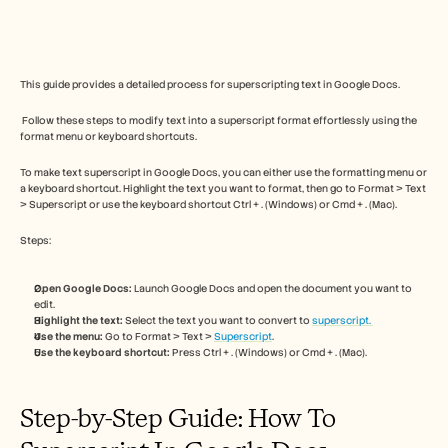
Free Tools
FAQs
Announcement
Partner Program
USECASES
This guide provides a detailed process for superscripting text in Google Docs.
Change Management
Sales Enablement
 Follow these steps to modify text into a superscript format effortlessly using the 
Pre-sales
format menu or keyboard shortcuts.
Product Marketing
To make text superscript in Google Docs, you can either use the formatting menu or 
Customer Success
a keyboard shortcut. Highlight the text you want to format, then go to Format > Text 
Training
> Superscript or use the keyboard shortcut Ctrl + . (Windows) or Cmd + . (Mac).   
See more
Steps:
Customer Stories
Open Google Docs:
 Launch Google Docs and open the document you want to 
edit. 
Highlight the text:
 Select the text you want to convert to 
superscript. 
Use the menu:
 Go to Format > Text > 
Superscript
.
Help Center
Use the keyboard shortcut:
 Press Ctrl + . (Windows) or Cmd + . (Mac). 
Pricing
Step-by-Step Guide: How To 