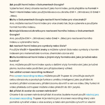
Jak použít horní index v Dokumentech Google?
Vyberte text, který chcete nastavit jako horní index, poté přejděte na 
Formát > 
Text > Horní index
 nebo použijte klávesovou zkratku 
Ctrl + .
 (Windows) či 
Cmd + 
.
 (Mac).
Mohu v Dokumentech Google nastavit horní index pro více znaků?
Ano, můžete nastavit horní index pro více znaků tak, že je vyberete a použijete 
formát horního indexu.
Existuje klávesová zkratka pro nastavení horního indexu v Dokumentech 
Google?
Ano, použijte 
Ctrl + .
 (Windows) nebo 
Cmd + .
 (Mac) pro nastavení horního 
indexu u vybraného textu.
Jak nastavit horní index pro symboly nebo čísla?
Použijte 
Vložit > Speciální znaky
 a můžete vybrat čísla nebo symboly s horním 
indexem pro matematické rovnice, chemické vzorce atd.
Mohu kombinovat horní index s jinými styly formátování, jako je tučné nebo 
kurzíva?
Ano, můžete použít horní index spolu s dalšími styly formátování, jako je tučné 
písmo, kurzíva nebo podtržení, pro přizpůsobený vzhled.
Jak udělat screen recording na Macu? 
Pro 
screen recording na Macu
 můžete použít Trupeer AI. Umožňuje zachytit 
celou obrazovku a poskytuje funkce s umělou inteligencí, jako je přidání AI 
avatarů, přidání voiceoveru, přidání zoomu dovnitř a ven ve videu. Díky funkci AI 
video překladu od trupeer můžete video přeložit do 30+ jazyků. 
Jak přidat AI avatar do screen nahrávání?
Chcete-li do screen nahrávání přidat AI avatar, budete muset použít 
nástroj pro 
AI screen recording.
 Trupeer AI je nástroj pro AI screen recording, který vám 
pomáhá vytvářet videa s více avatary a také vám pomůže vytvořit si vlastní 