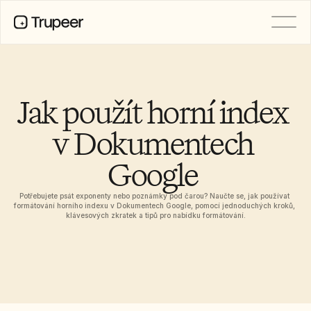
PRODUCT
Video
Documentation
Jak použít horní index 
Translation
Knowledge Base
v Dokumentech 
AI Avatars
Brand Kits
Google 
Shared Pages
AI Screen Recording
Potřebujete psát exponenty nebo poznámky pod čarou? Naučte se, jak používat 
formátování horního indexu v Dokumentech Google, pomocí jednoduchých kroků, 
klávesových zkratek a tipů pro nabídku formátování.
RESOURCES
AI Champions of Change
Trust Center
Nové produkty
Doc Templates
Industry