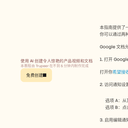
本指南提供了一
你可以通过两
Google 
1. 打开 Goog
使用 AI 创建令人惊艳的产品视频和文档
本教程由 Trupeer 在不到 5 分钟内制作完成
打开你
希望接
免费创建
2. 访问通知设
选项 A：从
选项 B：
3. 启用编辑通