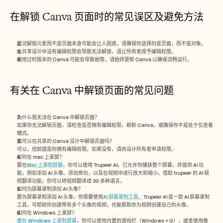
在解锁 Canva 页面时的常见误区及避免方法
尝试解锁元素而不是页面本身可能会让人困惑，请确保你选择的是页面，而不是对象。
在共享设计中没有编辑权限会导致无法解锁，请让所有者授予编辑权限。
使用过时版本的 Canva 可能会导致故障，请始终更新 Canva 以确保流畅运行。
有关在 Canva 中解锁页面的常见问题
为什么我无法在 Canva 中解锁页面？
如果你无法解锁页面，请检查是否拥有编辑权限，刷新 Canva，或确保你不是处于仅查看
模式。
我可以在共享的 Canva 设计中解锁页面吗？
可以，但前提是你拥有编辑权限。如果没有，请向设计所有者申请权限。
如何在 mac 上录屏？ 
要在
Mac 上录制屏幕
，你可以使用 Trupeer AI。它允许你捕获整个屏幕，并提供 AI 功
能，例如添加 AI 头像、添加旁白，以及在视频中进行放大和缩小。借助 trupeer 的 AI 视
频翻译功能，你可以将视频翻译成 30 多种语言。 
如何为屏幕录制添加 AI 头像？
要为屏幕录制添加 AI 头像，你需要使用
AI 屏幕录制工具。
Trupeer AI 是一款 AI 屏幕录制
工具，可帮助你创建带有多个头像的视频，也能帮助你为视频创建自己的头像。
如何在 Windows 上录屏？
要在 Windows 上录制屏幕
，你可以使用内置的游戏栏（Windows + G），或者使用像 