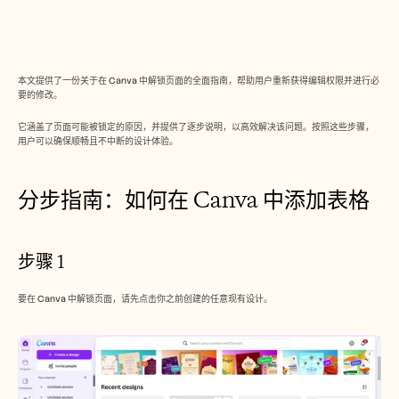
Free Tools
常见问题
Announcement
Partner Program
用例
本文提供了一份关于在 Canva 中解锁页面的全面指南，帮助用户重新获得编辑权限并进行必
变更管理
要的修改。
销售赋能
售前
它涵盖了页面可能被锁定的原因，并提供了逐步说明，以高效解决该问题。按照这些步骤，
产品营销
用户可以确保顺畅且不中断的设计体验。
客户成功
培训
See more
分步指南：如何在 Canva 中添加表格
客户故事
步骤 1
要在 Canva 中解锁页面，请先点击你之前创建的任意现有设计。
帮助中心
定价