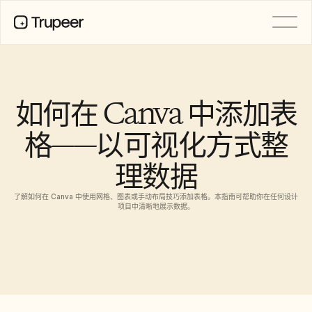
产品
视频
文档
如何在 Canva 中添加表
翻译
知识库
格——以可视化方式整
AI 虚拟形象
品牌套件
理数据
共享页面
AI屏幕录制
了解如何在 Canva 中使用网格、图表或手动布局技巧添加表格。本指南可帮助你在任何设计
项目中清晰地展示数据。
资源
AI 变革先锋
信任中心
功能请求
文档模板
Industry