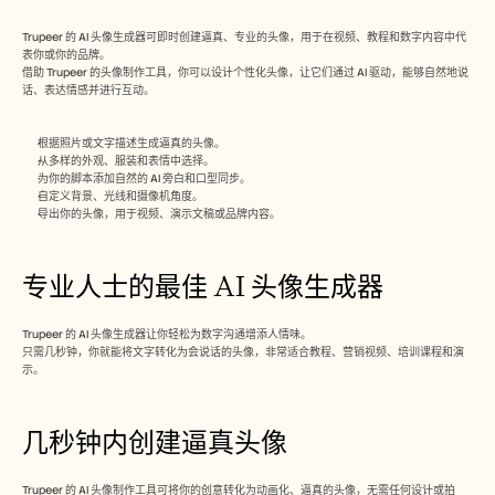
Free Tools
常见问题
Trupeer 的 AI 头像生成器可即时创建逼真、专业的头像，用于在视频、教程和数字内容中代
Announcement
表你或你的品牌。
Partner Program
借助 Trupeer 的头像制作工具，你可以设计个性化头像，让它们通过 AI 驱动，能够自然地说
用例
话、表达情感并进行互动。
变更管理
销售赋能
根据照片或文字描述生成逼真的头像。
售前
从多样的外观、服装和表情中选择。
产品营销
为你的脚本添加自然的 AI 旁白和口型同步。
客户成功
自定义背景、光线和摄像机角度。
培训
导出你的头像，用于视频、演示文稿或品牌内容。
See more
专业人士的最佳 AI 头像生成器
客户故事
Trupeer 的 AI 头像生成器让你轻松为数字沟通增添人情味。
只需几秒钟，你就能将文字转化为会说话的头像，非常适合教程、营销视频、培训课程和演
示。
帮助中心
几秒钟内创建逼真头像
定价
Trupeer 的 AI 头像制作工具可将你的创意转化为动画化、逼真的头像，无需任何设计或拍