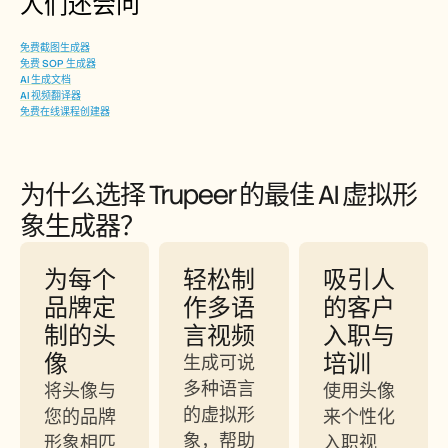
人们还会问
免费截图生成器
免费 SOP 生成器
AI 生成文档
AI 视频翻译器
免费在线课程创建器
为什么选择 Trupeer 的最佳 AI 虚拟形
象生成器？
为每个
轻松制
吸引人
品牌定
作多语
的客户
制的头
言视频
入职与
像
培训
生成可说
多种语言
将头像与
使用头像
的虚拟形
您的品牌
来个性化
象，帮助
形象相匹
入职视