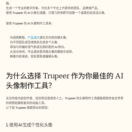
招聘
摄。
生成一个专业的数字形象，可在多个平台上代表你的团队、品牌或产品。
使用 Trupeer 的 AI 头像生成器，只需几秒钟即可创建一个逼真的会说话头像。
预约演示
使用 Trupeer 的 AI 头像制作工具来：
开始免费试用
为视频教程、
产品演示
或社交内容创建头像。
为不同团队成员或角色生成多个头像。
添加与你偏好语气和语言相匹配的 AI 旁白。
从适合休闲、专业或创意风格头像的模板中选择。
随着内容演进，轻松更新或编辑头像。
为什么选择 Trupeer 作为你最佳的 AI 
头像制作工具？
无论你是内容创作者、培训师还是商务人士，Trupeer 的头像制作工具都能帮助你省去昂贵
的视频拍摄和复杂的动画工具。
以下是 Trupeer 脱颖而出的原因：
1. 使用 AI 生成个性化头像