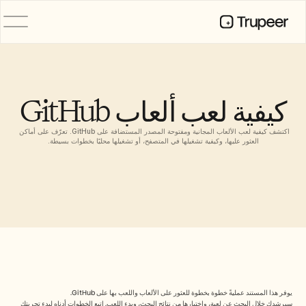
المنتج
فيديو
التوثيق
كيفية لعب ألعاب GitHub
الترجمة
قاعدة المعرفة
اكتشف كيفية لعب الألعاب المجانية ومفتوحة المصدر المستضافة على GitHub. تعرّف على أماكن 
صور رمزية للذكاء الاصطناعي
العثور عليها، وكيفية تشغيلها في المتصفح، أو تشغيلها محليًا بخطوات بسيطة.
حِزم العلامة التجارية
الصفحات المشتركة
تسجيل الشاشة بالذكاء الاصطناعي
الموارد
روّاد التغيير في الذكاء الاصطناعي
مركز الثقة
طلبات الميزات
قوالب المستندات
يوفر هذا المستند عمليةً خطوة بخطوة للعثور على الألعاب واللعب بها على GitHub.
Industry
سيرشدك خلال البحث عن لعبة، واختيارها من نتائج البحث، وبدء اللعب. اتبع الخطوات أدناه لبدء تجربتك 