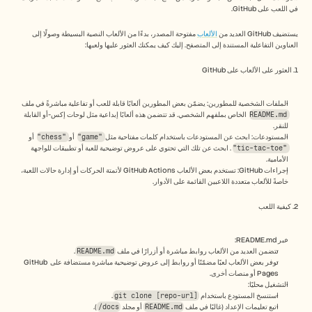
Free Tools
في اللعب على GitHub.
الأسئلة الشائعة
Announcement
يستضيف GitHub العديد من 
الألعاب
 مفتوحة المصدر، بدءًا من الألعاب النصية البسيطة وصولًا إلى 
Partner Program
العناوين التفاعلية المستندة إلى المتصفح. إليك كيف يمكنك العثور عليها ولعبها:
حالات الاستخدام
إدارة التغيير
1. العثور على الألعاب على GitHub
تمكين المبيعات
ما قبل البيع
الملفات الشخصية للمطورين: يضمّن بعض المطورين ألعابًا قابلة للعب أو تفاعلية مباشرةً في ملف 
تسويق المنتجات
README.md
 الخاص بملفهم الشخصي. قد تتضمن هذه ألعابًا إبداعية مثل لوحات إكس-أو القابلة 
نجاح العملاء
للنقر.
التدريب
المستودعات: ابحث عن المستودعات باستخدام كلمات مفتاحية مثل 
"game"
 أو 
"chess"
 أو 
See more
"tic-tac-toe"
. ابحث عن تلك التي تحتوي على عروض توضيحية للعبة أو تطبيقات للواجهة 
الأمامية.
إجراءات GitHub: تستخدم بعض الألعاب GitHub Actions لأتمتة الحركات أو إدارة حالات اللعبة، 
خاصةً للألعاب متعددة اللاعبين القائمة على الأدوار.
قصص العملاء
2. كيفية اللعب
مركز المساعدة
عبر README.md:
تتضمن العديد من الألعاب روابط مباشرة أو أزرارًا في ملف 
README.md
.
توفر بعض الألعاب لعبًا مضمّنًا أو روابط إلى عروض توضيحية مباشرة مستضافة على GitHub 
Pages أو منصات أخرى.
التسعير
التشغيل محليًا:
استنسخ المستودع باستخدام 
git clone [repo-url]
.
اتبع تعليمات الإعداد (غالبًا في ملف 
README.md
 أو مجلد 
docs/
).