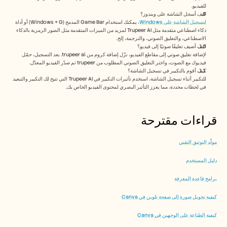
للفيديو.
كيف أسجل الشاشة على ويندوز؟
لتسجيل الشاشة على Windows
، يمكنك استخدام Game Bar المدمج (Windows + G) أو أداة 
ذكاء اصطناعي متقدمة مثل Trupeer AI لمزيد من الميزات المتقدمة مثل الصور الرمزية بالذكاء 
الاصطناعي، والتعليق الصوتي، والترجمة، إلخ.
كيف أضيف تعليقًا صوتيًا إلى فيديو؟
لإضافة تعليق صوتي إلى مقاطع الفيديو، نزّل إضافة كروم من trupeer ai. بعد التسجيل، حمّل 
فيديوك مع الصوت، واختر التعليق الصوتي المطلوب من trupeer ثم صدّر الفيديو المعدّل. 
كيف أقوم بالتكبير في تسجيل الشاشة؟
للتكبير أثناء تسجيل الشاشة، استخدم تأثيرات التكبير في Trupeer AI التي تتيح لك التكبير والتبعيد 
في لحظات محددة، مما يعزز التأثير البصري لمحتوى الفيديو الخاص بك. 
قراءات مقترحة
مولّد التوثيق التقني
دليل المستخدم
برامج قاعدة المعرفة
كيفية تحويل صورة إلى صفحة تلوين في Canva
كيفية الطباعة على الوجهين في Canva