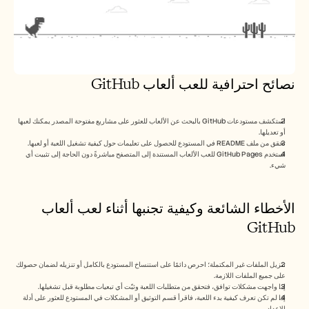
نصائح احترافية للعب ألعاب GitHub
استكشف مستودعات GitHub بالبحث عن الألعاب للعثور على مشاريع مفتوحة المصدر يمكنك لعبها 
أو تعديلها.
تحقق من ملف README في المستودع للحصول على تعليمات حول كيفية تشغيل اللعبة أو لعبها.
استخدم GitHub Pages للعب الألعاب المستندة إلى المتصفح مباشرةً دون الحاجة إلى تثبيت أي 
شيء.
الأخطاء الشائعة وكيفية تجنبها أثناء لعب ألعاب 
GitHub
تنزيل الملفات غير المكتملة؛ احرص دائمًا على استنساخ المستودع بالكامل أو تنزيله لضمان حصولك 
على جميع الملفات اللازمة.
إذا واجهت مشكلات توافق، فتحقق من متطلبات اللعبة وثبّت أي تبعيات مطلوبة قبل تشغيلها.
إذا لم تكن تعرف كيفية بدء اللعبة، فاقرأ قسم التوثيق أو المشكلات في المستودع للعثور على أدلة 
الإعداد.