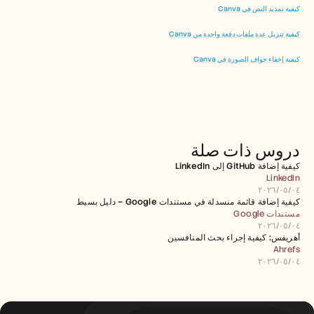
كيفية تمديد النص في Canva
كيفية تنزيل عدة ملفات دفعة واحدة من Canva
كيفية إخفاء حواف الصورة في Canva
دروس ذات صلة
كيفية إضافة GitHub إلى LinkedIn
LinkedIn
٠٤‏/٠٥‏/٢٠٢٦
كيفية إضافة قائمة منسدلة في مستندات Google – دليل بسيط
مستندات Google
٠٤‏/٠٥‏/٢٠٢٦
أهريفس: كيفية إجراء بحث المنافسين
Ahrefs
٠٤‏/٠٥‏/٢٠٢٦