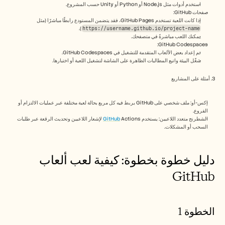
الوظائف
استخدم أدوات مثل Node.js أو Python أو Unity حسب المشروع.
صفحات GitHub:
إذا كانت اللعبة تستخدم GitHub Pages، فقد يتضمن المستودع رابطًا مباشرًا (مثل 
https://username.github.io/project-name
احجز عرضًا توضيحيًا
).
يمكنك اللعب مباشرةً في متصفحك.
GitHub Codespaces:
ابدأ التجربة المجانية
تم إعداد بعض الألعاب المتقدمة للتشغيل في GitHub Codespaces.
شغّل البيئة واتبع المطالبات الظاهرة على الشاشة لتشغيل اللعبة أو اختبارها.
3. أمثلة على المشاريع
إكس-أو: ملف شخصي على GitHub يربط فيه كل مربع بحالة لعبة مختلفة عبر عمليات الالتزام أو 
الفروع.
الشطرنج متعدد اللاعبين: يستخدم 
GitHub
 Actions لإشعار اللاعبين وتحديث الرقعة عبر طلبات 
السحب أو المشكلات.
دليل خطوة بخطوة: كيفية لعب ألعاب 
GitHub
الخطوة 1