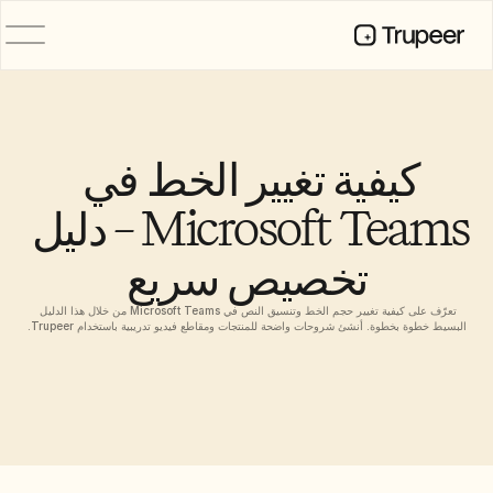
المنتج
فيديو
التوثيق
كيفية تغيير الخط في 
الترجمة
قاعدة المعرفة
Microsoft Teams – دليل 
صور رمزية للذكاء الاصطناعي
حِزم العلامة التجارية
تخصيص سريع
الصفحات المشتركة
تسجيل الشاشة بالذكاء الاصطناعي
تعرّف على كيفية تغيير حجم الخط وتنسيق النص في Microsoft Teams من خلال هذا الدليل 
البسيط خطوة بخطوة. أنشئ شروحات واضحة للمنتجات ومقاطع فيديو تدريبية باستخدام Trupeer.
الموارد
روّاد التغيير في الذكاء الاصطناعي
مركز الثقة
طلبات الميزات
قوالب المستندات
Industry