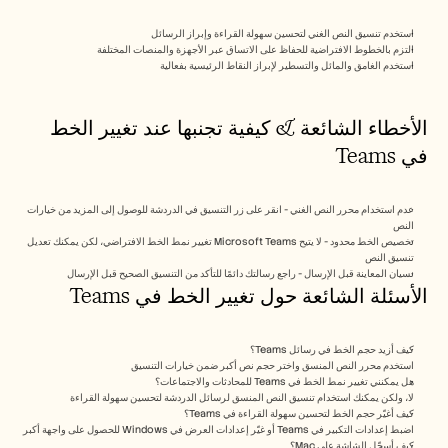
استخدم تنسيق النص الغني لتحسين سهولة القراءة وإبراز الرسائل
التزم بالخطوط الافتراضية للحفاظ على الاتساق عبر الأجهزة والمنصات المختلفة
استخدم الغامق والمائل والتسطير لإبراز النقاط الرئيسية بفعالية
الأخطاء الشائعة & كيفية تجنبها عند تغيير الخط 
في Teams
عدم استخدام محرر النص الغني - انقر على زر التنسيق في الدردشة للوصول إلى المزيد من خيارات 
النص
تخصيص الخط محدود - لا يتيح Microsoft Teams تغيير نمط الخط الافتراضي، لكن يمكنك تعديل 
تنسيق النص
نسيان المعاينة قبل الإرسال - راجع رسالتك دائمًا للتأكد من التنسيق الصحيح قبل الإرسال
الأسئلة الشائعة حول تغيير الخط في Teams
كيف أزيد حجم الخط في رسائل Teams؟
استخدم محرر النص المنسق واختر حجم نص أكبر ضمن خيارات التنسيق
هل يمكنني تغيير نمط الخط في Teams للمحادثات والاجتماعات؟
لا، ولكن يمكنك استخدام تنسيق النص المنسق لرسائل الدردشة لتحسين سهولة القراءة
كيف أغيّر حجم الخط لتحسين سهولة القراءة في Teams؟
اضبط إعدادات التكبير في Teams أو غيّر إعدادات العرض في Windows للحصول على واجهة أكبر 
كيف أسجّل الشاشة على Mac؟ 