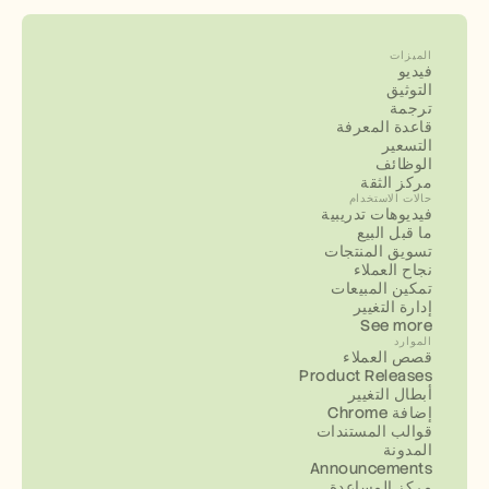
الميزات
فيديو
التوثيق
ترجمة
قاعدة المعرفة
التسعير
الوظائف
مركز الثقة
حالات الاستخدام
فيديوهات تدريبية
ما قبل البيع
تسويق المنتجات
نجاح العملاء
تمكين المبيعات
إدارة التغيير
See more
الموارد
قصص العملاء
Product Releases
أبطال التغيير
إضافة Chrome
قوالب المستندات
المدونة
Announcements
مركز المساعدة