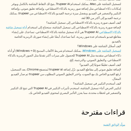
لتسجيل الشاشة على Mac، يمكنك استخدام Trupeer AI. يتيح لك التقاط الشاشة بالكامل ويوفر 
إمكانات ذكاء اصطناعي مثل إضافة صور رمزية بالذكاء الاصطناعي، وإضافة تعليق صوتي، وإضافة 
التكبير والتصغير في الفيديو. وبفضل ميزة ترجمة الفيديو بالذكاء الاصطناعي من trupeer، يمكنك 
ترجمة الفيديو إلى أكثر من 30 لغة. 
كيف أضيف صورة رمزية بالذكاء الاصطناعي إلى تسجيل الشاشة؟ 
لإضافة صورة رمزية بالذكاء الاصطناعي إلى تسجيل الشاشة، ستحتاج إلى استخدام 
أداة تسجيل شاشة 
بالذكاء الاصطناعي.
 Trupeer AI هي أداة تسجيل شاشة بالذكاء الاصطناعي، تساعدك على إنشاء 
مقاطع فيديو باستخدام عدة صور رمزية، كما تساعدك أيضًا على إنشاء صورتك الرمزية الخاصة 
بالفيديو.
كيف أسجّل الشاشة على Windows؟ 
لتسجيل الشاشة على Windows
، يمكنك استخدام شريط الألعاب المدمج (Windows + G) أو أداة 
ذكاء اصطناعي متقدمة مثل Trupeer AI للحصول على ميزات أكثر تقدمًا مثل الصور الرمزية بالذكاء 
الاصطناعي، والتعليق الصوتي، والترجمة، إلخ.
كيف أضيف تعليقًا صوتيًا إلى الفيديو؟
لإضافة تعليق صوتي إلى مقاطع الفيديو، نزّل إضافة trupeer ai لمتصفح Chrome. بعد التسجيل، 
ارفع الفيديو الخاص بك مع الصوت، واختر التعليق الصوتي المطلوب من trupeer ثم صدّر الفيديو 
المعدّل. 
كيف أستخدم التكبير في تسجيل الشاشة؟
لتكبير العرض أثناء تسجيل الشاشة، استخدم تأثيرات التكبير في Trupeer AI التي تتيح لك التكبير 
والتصغير في لحظات محددة، مما يعزز التأثير البصري لمحتوى الفيديو الخاص بك.
قراءات مقترحة
مولّد الوثائق التقنية