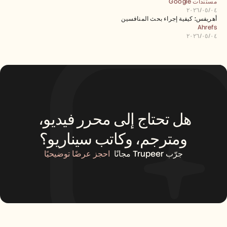
مستندات Google
٠٤‏/٠٥‏/٢٠٢٦
أهريفس: كيفية إجراء بحث المنافسين
Ahrefs
٠٤‏/٠٥‏/٢٠٢٦
هل تحتاج إلى محرر فيديو، 
ومترجم، وكاتب سيناريو؟
جرّب Trupeer مجانًا
احجز عرضًا توضيحيًا