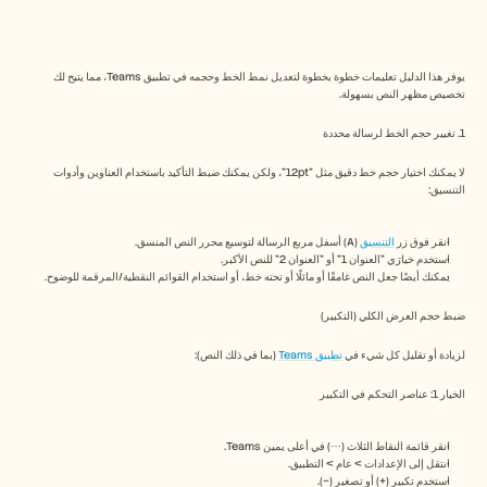
Free Tools
الأسئلة الشائعة
Announcement
Partner Program
يوفر هذا الدليل تعليمات خطوة بخطوة لتعديل نمط الخط وحجمه في تطبيق Teams، مما يتيح لك 
حالات الاستخدام
تخصيص مظهر النص بسهولة.
إدارة التغيير
تمكين المبيعات
1. تغيير حجم الخط لرسالة محددة
ما قبل البيع
تسويق المنتجات
لا يمكنك اختيار حجم خط دقيق مثل "12pt"، ولكن يمكنك ضبط التأكيد باستخدام العناوين وأدوات 
نجاح العملاء
التنسيق:
التدريب
See more
انقر فوق زر 
التنسيق
 (A) أسفل مربع الرسالة لتوسيع محرر النص المنسق.
استخدم خيارَي "العنوان 1" أو "العنوان 2" للنص الأكبر.
يمكنك أيضًا جعل النص غامقًا أو مائلًا أو تحته خط، أو استخدام القوائم النقطية/المرقمة للوضوح.
قصص العملاء
ضبط حجم العرض الكلي (التكبير)
لزيادة أو تقليل كل شيء في 
تطبيق Teams
 (بما في ذلك النص):
مركز المساعدة
الخيار 1: عناصر التحكم في التكبير
التسعير
انقر قائمة النقاط الثلاث (⋯) في أعلى يمين Teams.
انتقل إلى الإعدادات > عام > التطبيق.
استخدم تكبير (+) أو تصغير (−).