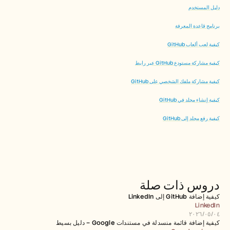
دليل المستخدم
برنامج قاعدة المعرفة
كيفية لعب ألعاب GitHub
كيفية مشاركة مستودع GitHub عبر رابط
كيفية مشاركة ملفك الشخصي على GitHub
كيفية إنشاء مجلد في GitHub
كيفية رفع مجلد إلى GitHub
دروس ذات صلة
كيفية إضافة GitHub إلى LinkedIn
LinkedIn
٠٤‏/٠٥‏/٢٠٢٦
كيفية إضافة قائمة منسدلة في مستندات Google – دليل بسيط