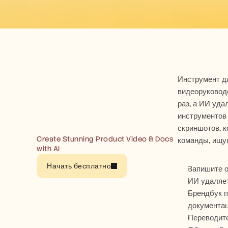
Инструмент дл
видеоруководс
раз, а ИИ уда
инструментов 
скриншотов, к
Create Stunning Product Video & Docs 
команды, ищущ
with AI
Начать бесплатно
Запишите о
ИИ удаляет
Брендбук п
документац
Переводите