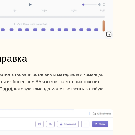
правка
соответствовали остальным материалам команды. 
ой из более чем 65 языков, на которых говорит 
компания. Затем опубликуйте с помощью ссылки на общую страницу (Shared Page), которую команда может встроить в любую 