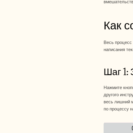
вмешательств
Как с
Весь процесс 
написания тек
Шаг 1:
Нажмите кнопк
другого инстр
весь лишний м
по процессу н