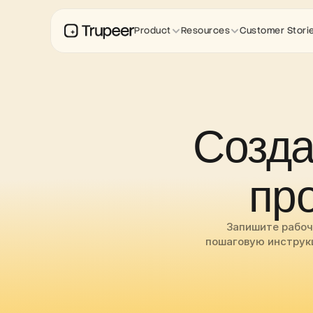
Product
Resources
Customer Stori
Созда
пр
Запишите рабочи
пошаговую инструкц