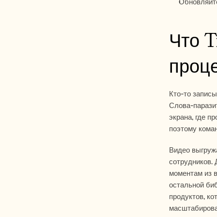
Обновляйте
Что T
проц
Кто-то записы
Слова-парази
экрана, где п
поэтому коман
Видео выгружа
сотрудников.
моментам из в
остальной биб
продуктов, ко
масштабирова