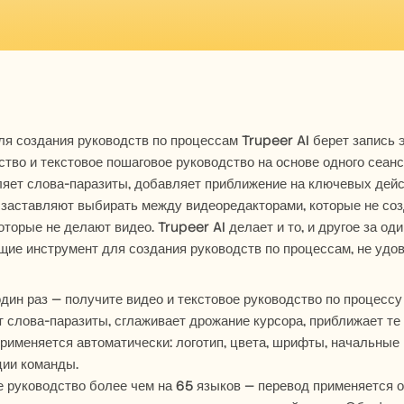
я создания руководств по процессам Trupeer AI берет запись 
тво и текстовое пошаговое руководство на основе одного сеанс
ляет слова-паразиты, добавляет приближение на ключевых дейс
заставляют выбирать между видеоредакторами, которые не соз
оторые не делают видео. Trupeer AI делает и то, и другое за один
ие инструмент для создания руководств по процессам, не удовл
дин раз — получите видео и текстовое руководство по процессу 
 слова-паразиты, сглаживает дрожание курсора, приближает те ч
рименяется автоматически: логотип, цвета, шрифты, начальные 
ии команды.
 руководство более чем на 65 языков — перевод применяется од