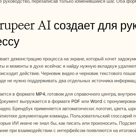
 руководство, перезаписав только изменившийся шаг. Оба форм
rupeer AI создает для рук
ессу
вает демонстрацию процесса на экране, который хочет задокуме
ты и моменты в духе «сейчас я найду нужную вкладку» удаляю
роисходит действие. Черновик видео и черновик текстового пошаг
де не нужно поддерживать два отдельных источника информации
ется в формате MP4, готовом для справочного центра, внутренн
 Документ выгружается в формате PDF или Word с пронумерова
идео. Брендбук применяется автоматически: логотип, цвета, шр
лиотеке документации команды. Пользовательский глоссарий п
торые ИИ иначе не знал бы, как писать или произносить. Подсвет
ние при взаимодействии с интерфейсом появляются на итогово