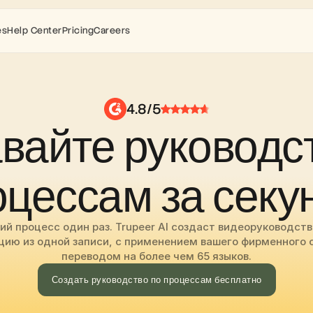
es
Help Center
Pricing
Careers
4.8/5
вайте руководст
оцессам за секу
й процесс один раз. Trupeer AI создаст видеоруководств
ию из одной записи, с применением вашего фирменного с
переводом на более чем 65 языков.
Создать руководство по процессам бесплатно