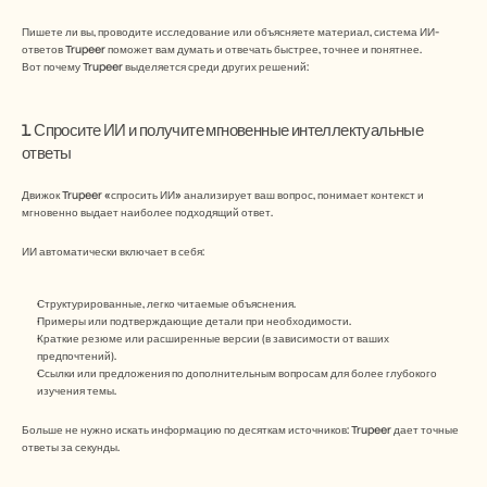
Пишете ли вы, проводите исследование или объясняете материал, система ИИ-
ответов Trupeer поможет вам думать и отвечать быстрее, точнее и понятнее.
Вот почему Trupeer выделяется среди других решений:
1. Спросите ИИ и получите мгновенные интеллектуальные 
ответы
Движок Trupeer «спросить ИИ» анализирует ваш вопрос, понимает контекст и 
мгновенно выдает наиболее подходящий ответ.
ИИ автоматически включает в себя:
Структурированные, легко читаемые объяснения.
Примеры или подтверждающие детали при необходимости.
Краткие резюме или расширенные версии (в зависимости от ваших 
предпочтений).
Ссылки или предложения по дополнительным вопросам для более глубокого 
изучения темы.
Больше не нужно искать информацию по десяткам источников: Trupeer дает точные 
ответы за секунды.