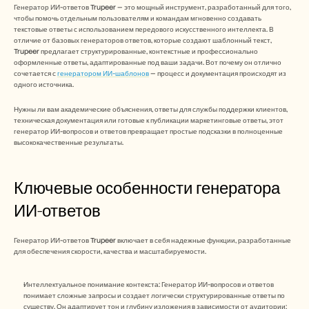
Careers
Генератор ИИ-ответов Trupeer — это мощный инструмент, разработанный для того, 
чтобы помочь отдельным пользователям и командам мгновенно создавать 
текстовые ответы с использованием передового искусственного интеллекта. В 
Book a Demo
отличие от базовых генераторов ответов, которые создают шаблонный текст, 
Trupeer предлагает структурированные, контекстные и профессионально 
оформленные ответы, адаптированные под ваши задачи. Вот почему он отлично 
Start Free Trial
сочетается с 
генератором ИИ-шаблонов
 — процесс и документация происходят из 
одного источника.
Нужны ли вам академические объяснения, ответы для службы поддержки клиентов, 
техническая документация или готовые к публикации маркетинговые ответы, этот 
генератор ИИ-вопросов и ответов превращает простые подсказки в полноценные 
высококачественные результаты.
Ключевые особенности генератора 
ИИ-ответов
Генератор ИИ-ответов Trupeer включает в себя надежные функции, разработанные 
для обеспечения скорости, качества и масштабируемости.
Интеллектуальное понимание контекста: Генератор ИИ-вопросов и ответов 
понимает сложные запросы и создает логически структурированные ответы по 
существу. Он адаптирует тон и глубину изложения в зависимости от аудитории: 