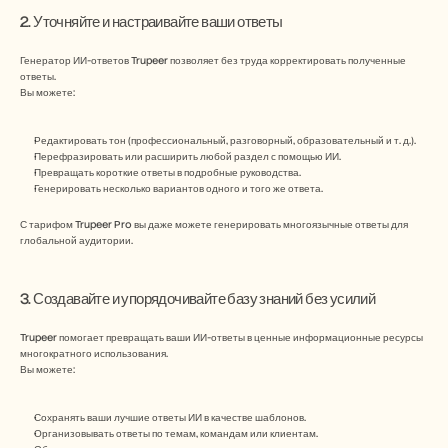
2. Уточняйте и настраивайте ваши ответы
Генератор ИИ-ответов Trupeer позволяет без труда корректировать полученные 
ответы.
Вы можете:
Редактировать тон (профессиональный, разговорный, образовательный и т. д.).
Перефразировать или расширить любой раздел с помощью ИИ.
Превращать короткие ответы в подробные руководства.
Генерировать несколько вариантов одного и того же ответа.
С тарифом Trupeer Pro вы даже можете генерировать многоязычные ответы для 
глобальной аудитории.
3. Создавайте и упорядочивайте базу знаний без усилий
Trupeer помогает превращать ваши ИИ-ответы в ценные информационные ресурсы 
многократного использования.
Вы можете:
Сохранять ваши лучшие ответы ИИ в качестве шаблонов.
Организовывать ответы по темам, командам или клиентам.