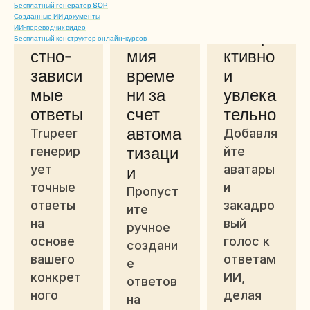
Бесплатный генератор SOP
Созданные ИИ документы
ИИ-переводчик видео
Контек
Эконо
Интера
Бесплатный конструктор онлайн-курсов
стно-
мия 
ктивно 
зависи
време
и 
мые 
ни за 
увлека
ответы
счет 
тельно
автома
Trupeer 
Добавля
тизаци
генерир
йте 
ует 
и
аватары 
точные 
и 
Пропуст
ответы 
закадро
ите 
на 
вый 
ручное 
основе 
голос к 
создани
вашего 
ответам 
е 
конкрет
ИИ, 
ответов 
ного 
делая 
на 