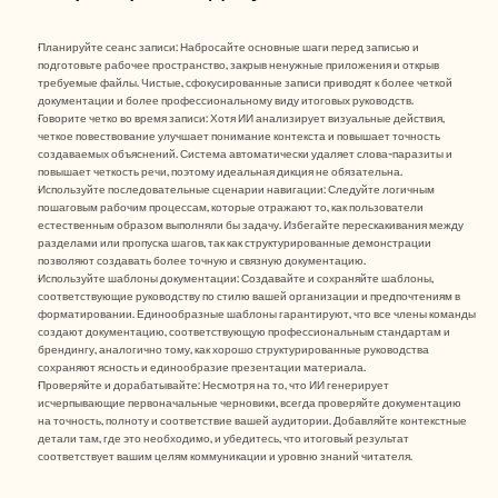
Планируйте сеанс записи: Набросайте основные шаги перед записью и 
подготовьте рабочее пространство, закрыв ненужные приложения и открыв 
требуемые файлы. Чистые, сфокусированные записи приводят к более четкой 
документации и более профессиональному виду итоговых руководств.
Говорите четко во время записи: Хотя ИИ анализирует визуальные действия, 
четкое повествование улучшает понимание контекста и повышает точность 
создаваемых объяснений. Система автоматически удаляет слова-паразиты и 
повышает четкость речи, поэтому идеальная дикция не обязательна.
Используйте последовательные сценарии навигации: Следуйте логичным 
пошаговым рабочим процессам, которые отражают то, как пользователи 
естественным образом выполняли бы задачу. Избегайте перескакивания между 
разделами или пропуска шагов, так как структурированные демонстрации 
позволяют создавать более точную и связную документацию.
Используйте шаблоны документации: Создавайте и сохраняйте шаблоны, 
соответствующие руководству по стилю вашей организации и предпочтениям в 
форматировании. Единообразные шаблоны гарантируют, что все члены команды 
создают документацию, соответствующую профессиональным стандартам и 
брендингу, аналогично тому, как хорошо структурированные руководства 
сохраняют ясность и единообразие презентации материала.
Проверяйте и дорабатывайте: Несмотря на то, что ИИ генерирует 
исчерпывающие первоначальные черновики, всегда проверяйте документацию 
на точность, полноту и соответствие вашей аудитории. Добавляйте контекстные 
детали там, где это необходимо, и убедитесь, что итоговый результат 
соответствует вашим целям коммуникации и уровню знаний читателя.