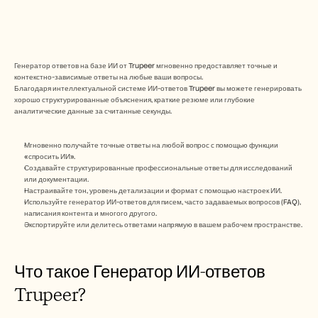
Free Tools
Часто задаваемые вопросы
Объявление
Партнерская программа
ВАРИАНТЫ ИСПОЛЬЗОВАНИЯ
Генератор ответов на базе ИИ от Trupeer мгновенно предоставляет точные и 
Управление изменениями
контекстно-зависимые ответы на любые ваши вопросы.
Обеспечение продаж
Благодаря интеллектуальной системе ИИ-ответов Trupeer вы можете генерировать 
Предпродажи
хорошо структурированные объяснения, краткие резюме или глубокие 
Маркетинг продуктов
аналитические данные за считанные секунды.
Успех клиентов
Обучение
Мгновенно получайте точные ответы на любой вопрос с помощью функции 
See more
«спросить ИИ».
Создавайте структурированные профессиональные ответы для исследований 
или документации.
Настраивайте тон, уровень детализации и формат с помощью настроек ИИ.
Customer Stories
Используйте генератор ИИ-ответов для писем, часто задаваемых вопросов (FAQ), 
написания контента и многого другого.
Экспортируйте или делитесь ответами напрямую в вашем рабочем пространстве.
Help Center
Что такое Генератор ИИ-ответов 
Pricing
Trupeer?