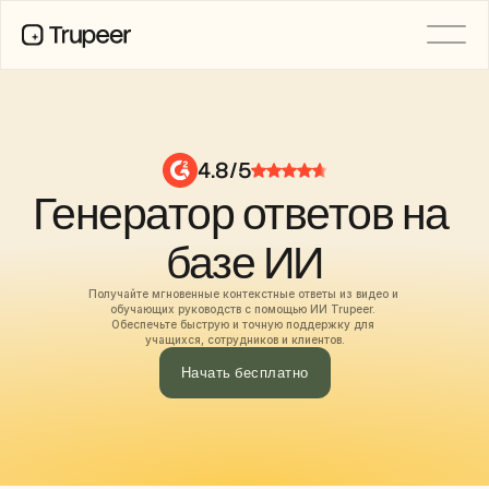
PRODUCT
Video
Documentation
4.8/5
Translation
Генератор ответов на 
Knowledge Base
AI Avatars
Brand Kits
базе ИИ
Shared Pages
AI Screen Recording
Получайте мгновенные контекстные ответы из видео и 
обучающих руководств с помощью ИИ Trupeer. 
Обеспечьте быструю и точную поддержку для 
учащихся, сотрудников и клиентов.
РЕСУРСЫ
Начать бесплатно
Лидеры перемен в сфере ИИ
Центр доверия
Выпуски продуктов
Шаблоны документов
Industry