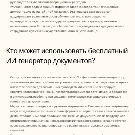
руководств без увеличения операционных расходов.
Улучшенная передача знаний: Trupeer создает как видео, так и письменную 
документацию из одной и той же записи. Эта подача в двух форматах 
поддерживает различные стили обучения: визуалы выигрывают от 
видеоруководств, в то время как другие предпочитают структурированные 
письменные шаги. Это приводит к более быстрому введению в курс дела новых 
сотрудников и улучшению удержания знаний внутри команд.
Кто может использовать бесплатный 
ИИ-генератор документов?
Создатели контента и технические писатели: Профессиональные авторы могут 
значительно увеличить объем выпускаемого материала, используя записи экрана 
в качестве основы для письменных руководств. ИИ мгновенно генерирует 
структурированные черновики, позволяя авторам сосредоточиться на доработке 
и оптимизации, особенно при создании комплексных материалов с помощью 
генератора документации.
Маркетинговые команды и продуктовые маркетологи: Специалисты по маркетингу 
могут создавать контент в нескольких форматах из одного сеанса записи, включая 
демонстрационные видеоролики и письменную документацию по продукту. Это 
оптимизирует инициативы использования ИИ-видеоредактора, когда требуется 
последовательное позиционирование в различных материалах рекламных 
кампаний.