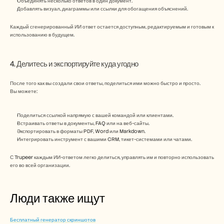
Объединять несколько ответов в один документ.
Добавлять визуал, диаграммы или ссылки для обогащения объяснений.
Каждый сгенерированный ИИ ответ остается доступным, редактируемым и готовым к 
использованию в будущем.
4. Делитесь и экспортируйте куда угодно
После того как вы создали свои ответы, поделиться ими можно быстро и просто.
Вы можете:
Поделиться ссылкой напрямую с вашей командой или клиентами.
Встраивать ответы в документы, FAQ или на веб-сайты.
Экспортировать в форматы PDF, Word или Markdown.
Интегрировать инструмент с вашими CRM, тикет-системами или чатами.
С Trupeer каждым ИИ-ответом легко делиться, управлять им и повторно использовать 
его во всей организации.
Преимущества использования 
Люди также ищут
генератора ответов на базе ИИ от 
Trupeer
Бесплатный генератор скриншотов