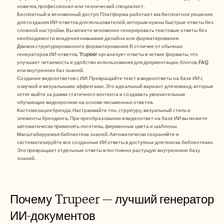
новичок, профессионал или технический специалист.
Бесплатный и мгновенный доступ: Платформа работает как бесплатное решение 
для создания ИИ-ответов для пользователей, которым нужны быстрые ответы без 
сложной настройки. Вы можете мгновенно генерировать текстовые ответы без 
необходимости владения навыками дизайна или форматирования.
Движок структурированного форматирования: В отличие от обычных 
генераторов ИИ-ответов, Trupeer организует ответы в четкие форматы, что 
улучшает читаемость и удобство использования для документации, блогов, FAQ 
или внутренних баз знаний.
Создание видеоответов с ИИ: Превращайте текст в видеоответы на базе ИИ с 
озвучкой и визуальными эффектами. Это идеальный вариант для команд, которые 
хотят выйти за рамки статичного контента и создавать увлекательные 
обучающие видеоролики на основе письменных ответов.
Кастомизация бренда: Настраивайте тон, структуру, визуальный стиль и 
элементы брендинга. При преобразовании в видеоответ на базе ИИ вы можете 
автоматически применять логотипы, фирменные цвета и шаблоны.
Масштабируемая библиотека знаний: Автоматически сохраняйте и 
систематизируйте все созданные ИИ ответы в доступных для поиска библиотеках. 
Это превращает отдельные ответы в постоянно растущую внутреннюю базу 
знаний.
Почему Trupeer — лучший генератор 
ИИ-документов