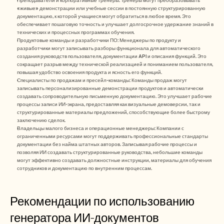
Преподаватели и корпоративные тренеры: Тренеры могут преобразовывать 
«живые» демонстрации или учебные сессии в постоянную структурированную 
документацию, к которой учащиеся могут обратиться в любое время. Это 
обеспечивает пошаговую точность и улучшает долгосрочное удержание знаний в 
технических и процессных программах обучения.
Продуктовые команды и разработчики ПО: Менеджеры по продукту и 
разработчики могут записывать разборы функционала для автоматического 
создания руководств пользователя, документации API и описания функций. Это 
сокращает разрыв между технической реализацией и пониманием пользователя, 
повышая удобство освоения продукта и ясность его функций.
Специалисты по продажам и пресейл-команды: Команды продаж могут 
записывать персонализированные демонстрации продуктов и автоматически 
создавать сопроводительную письменную документацию. Это улучшает рабочие 
процессы записи ИИ-экрана, предоставляя как визуальные демоверсии, так и 
структурированные материалы предложений, способствующие более быстрому 
заключению сделок.
Владельцы малого бизнеса и операционные менеджеры: Компании с 
ограниченными ресурсами могут поддерживать профессиональные стандарты 
документации без найма штатных авторов. Записывая рабочие процессы и 
позволяя ИИ создавать структурированные руководства, небольшие команды 
могут эффективно создавать должностные инструкции, материалы для обучения 
сотрудников и документацию по внутренним процессам.
Рекомендации по использованию 
генератора ИИ-документов