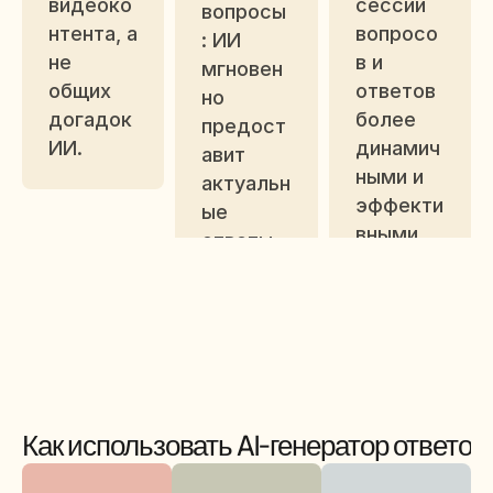
видеоко
сессии 
вопросы
нтента, а 
вопросо
: ИИ 
не 
в и 
мгновен
общих 
ответов 
но 
догадок 
более 
предост
ИИ.
динамич
авит 
ными и 
актуальн
эффекти
ые 
вными.
ответы 
на часто 
задавае
мые 
вопросы
.
Как использовать AI-генератор ответов 