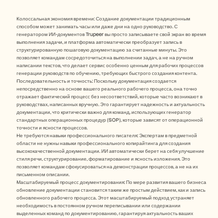
Колоссальная экономия времени: Создание документации традиционным 
способом может занимать часы или даже дни на одно руководство. С 
генератором ИИ-документов Trupeer вы просто записываете свой экран во время 
выполнения задачи, и платформа автоматически преобразует запись в 
структурированную пошаговую документацию за считанные минуты. Это 
позволяет командам сосредоточиться на выполнении задач, а не на ручном 
написании текстов, что делает сервис особенно ценным для рабочих процессов 
генерации руководств по обучению, требующих быстрого создания контента.
Последовательность и точность: Поскольку документация создается 
непосредственно на основе вашего реального рабочего процесса, она точно 
отражает фактический процесс без несоответствий, которые часто возникают в 
руководствах, написанных вручную. Это гарантирует надежность и актуальность 
документации, что критически важно для команд, использующих генератор 
стандартных операционных процедур (SOP), которые зависят от операционной 
точности и ясности процессов.
Не требуются навыки профессионального писателя: Экспертам в предметной 
области не нужны навыки профессионального копирайтинга для создания 
высококачественной документации. ИИ автоматически берет на себя улучшение 
стиля речи, структурирование, форматирование и ясность изложения. Это 
позволяет командам сфокусироваться на демонстрации процессов, а не на их 
письменном описании.
Масштабируемый процесс документирования: По мере развития вашего бизнеса 
обновление документации становится таким же простым действием, как и запись 
обновленного рабочего процесса. Этот масштабируемый подход устраняет 
необходимость в постоянном ручном переписывании или содержании 
выделенных команд по документированию, гарантируя актуальность ваших 