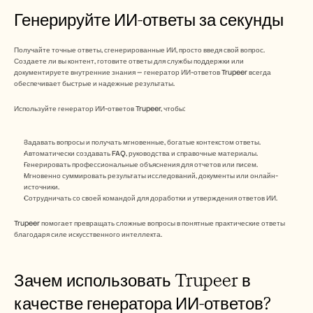
Генерируйте ИИ-ответы за секунды
Получайте точные ответы, сгенерированные ИИ, просто введя свой вопрос.
Создаете ли вы контент, готовите ответы для службы поддержки или 
документируете внутренние знания — генератор ИИ-ответов Trupeer всегда 
обеспечивает быстрые и надежные результаты.
Используйте генератор ИИ-ответов Trupeer, чтобы:
Задавать вопросы и получать мгновенные, богатые контекстом ответы.
Автоматически создавать FAQ, руководства и справочные материалы.
Генерировать профессиональные объяснения для отчетов или писем.
Мгновенно суммировать результаты исследований, документы или онлайн-
источники.
Сотрудничать со своей командой для доработки и утверждения ответов ИИ.
Trupeer помогает превращать сложные вопросы в понятные практические ответы 
благодаря силе искусственного интеллекта.
Зачем использовать Trupeer в 
качестве генератора ИИ-ответов?