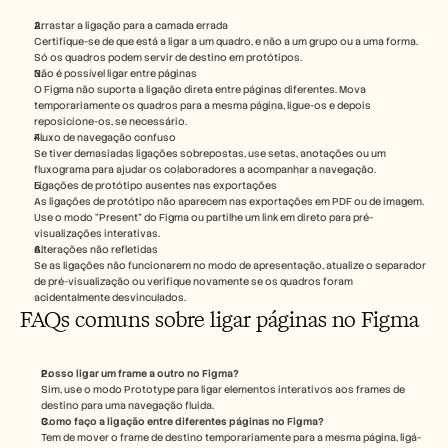
Arrastar a ligação para a camada errada
Certifique-se de que está a ligar a um quadro, e não a um grupo ou a uma forma. 
Só os quadros podem servir de destino em protótipos.
Não é possível ligar entre páginas
O Figma não suporta a ligação direta entre páginas diferentes. Mova 
temporariamente os quadros para a mesma página, ligue-os e depois 
reposicione-os, se necessário.
Fluxo de navegação confuso
Se tiver demasiadas ligações sobrepostas, use setas, anotações ou um 
fluxograma para ajudar os colaboradores a acompanhar a navegação.
Ligações de protótipo ausentes nas exportações
As ligações de protótipo não aparecem nas exportações em PDF ou de imagem. 
Use o modo “Present” do Figma ou partilhe um link em direto para pré-
visualizações interativas.
Alterações não refletidas
Se as ligações não funcionarem no modo de apresentação, atualize o separador 
de pré-visualização ou verifique novamente se os quadros foram 
acidentalmente desvinculados.
FAQs comuns sobre ligar páginas no Figma
Posso ligar um frame a outro no Figma?  
Sim, use o modo Prototype para ligar elementos interativos aos frames de 
destino para uma navegação fluida.
Como faço a ligação entre diferentes páginas no Figma?
Tem de mover o frame de destino temporariamente para a mesma página, ligá-