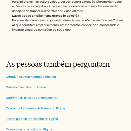
Para adicionar narração a vídeos, descarregue a extensão Chrome da trupeer 
ai. Depois de se registar, carregue o seu vídeo com voz, escolha a narração 
desejada da trupeer e exporte o seu vídeo editado. 
Como posso ampliar numa gravação de ecrã?
Para ampliar durante uma gravação de ecrã, use os efeitos de zoom na Trupeer 
AI, que permitem ampliar e reduzir em momentos específicos, melhorando o 
impacto visual do conteúdo do seu vídeo.
As pessoas também perguntam
Gerador de documentação técnica
Guia do manual do utilizador
Software de base de conhecimentos
Como ocultar nomes de frames no Figma
 Como guardar um ficheiro do Figma
Como criar uma grelha no Figma