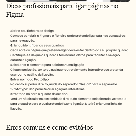
Dicas profissionais para ligar páginas no 
Figma
Abrir o seu ficheiro de design
Comece por abrir o Figma e o ficheiro onde pretende ligar páginas ou quadros 
para navegação.
Criar ou identificar os seus quadros
Cada ecrã ou página que pretende ligar deve estar dentro do seu próprio quadro. 
Certifique-se de que os quadros têm nomes claros para facilitar a seleção 
durante a ligação.
Selecionar o elemento para adicionar uma ligação
Clique num botão, texto ou qualquer outro elemento interativo que pretenda 
usar como gatilho da ligação.
Entrar no modo Protótipo
No canto superior direito, mude do separador “Design” para o separador 
“Prototype”. Isto permite criar ligações interativas.
Arrastar o nó para o quadro de destino
Verá um nó circular na extremidade direita do elemento selecionado. Arraste-o 
para o quadro para o qual pretende fazer a ligação. Isto irá criar uma linha de 
ligação.
Erros comuns e como evitá-los