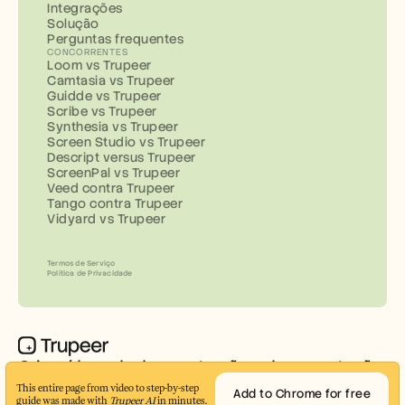
Integrações
Solução
Perguntas frequentes
CONCORRENTES
Loom vs Trupeer
Camtasia vs Trupeer
Guidde vs Trupeer
Scribe vs Trupeer
Synthesia vs Trupeer
Screen Studio vs Trupeer
Descript versus Trupeer
ScreenPal vs Trupeer
Veed contra Trupeer
Tango contra Trupeer
Vidyard vs Trupeer
Termos de Serviço
Política de Privacidade
Criar vídeos de demonstração e documentação 
profissionais em minutos
This entire page from video to step-by-step 
Add to Chrome for free
guide was made with 
Trupeer AI
 in minutes.
© 2026 Trupeer Inc.