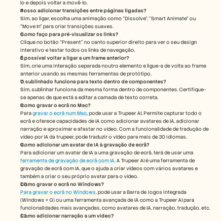
lo e depois voltar a movê-lo.
Posso adicionar transições entre páginas ligadas?
Sim, ao ligar, escolha uma animação como “Dissolve”, “Smart Animate” ou 
“Move In” para criar transições suaves.
Como faço para pré-visualizar os links?
Clique no botão “Present” no canto superior direito para ver o seu design 
interativo e testar todos os links de navegação.
É possível voltar a ligar a um frame anterior?
Sim, crie uma interação separada noutro elemento e ligue-a de volta ao frame 
anterior usando as mesmas ferramentas de protótipo.
O sublinhado funciona para texto dentro de componentes?
Sim, sublinhar funciona da mesma forma dentro de componentes. Certifique-
se apenas de que está a editar a camada de texto correta.
Como gravar o ecrã no Mac? 
Para 
gravar o ecrã num Mac
, pode usar a Trupeer AI. Permite capturar todo o 
ecrã e oferece capacidades de IA como adicionar avatares de IA, adicionar 
narração e aproximar e afastar no vídeo. Com a funcionalidade de tradução de 
vídeo por IA da trupeer, pode traduzir o vídeo para mais de 30 idiomas. 
Como adicionar um avatar de IA à gravação de ecrã?
Para adicionar um avatar de IA a uma gravação de ecrã, terá de usar uma 
ferramenta de gravação de ecrã com IA.
 A Trupeer AI é uma ferramenta de 
gravação de ecrã com IA, que o ajuda a criar vídeos com vários avatares e 
também a criar o seu próprio avatar para o vídeo.
Como gravar o ecrã no Windows?
Para gravar o ecrã no Windows
, pode usar a Barra de Jogos integrada 
(Windows + G) ou uma ferramenta avançada de IA como a Trupeer AI para 
funcionalidades mais avançadas, como avatares de IA, narração, tradução, etc.
Como adicionar narração a um vídeo?