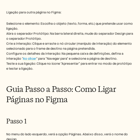
Free Tools
Perguntas frequentes
Announcement
Ligação para outra página no Figma:
Partner Program
Selecione o elemento: Escolha o objeto (texto, forma, etc.) que pretende usar como 
CASOS DE UTILIZAÇÃO
ligação. 
Gestão da Mudança
Abra o separador Protótipo: Na barra lateral direita, mude do separador Design para 
Capacitação de vendas
o separador Protótipo. 
Pré-venda
Crie a interação: Clique e arraste o nó circular (manípulo de interação) do elemento 
Marketing de Produto
selecionado para o frame de destino na página pretendida. 
Configure os detalhes da interação: Na pequena caixa de definições, defina a 
Sucesso do Cliente
interação "
Ao clicar
" para "Navegar para" e selecione a página de destino. 
Formação
Teste a sua ligação: Clique no ícone "Apresentar" para entrar no modo de protótipo 
See more
e testar a ligação. 
Guia Passo a Passo: Como Ligar 
Histórias de clientes
Páginas no Figma
Centro de Ajuda
Passo 1
Preços
No menu do lado esquerdo, verá a opção Páginas. Abaixo disso, verá o nome do 
design.