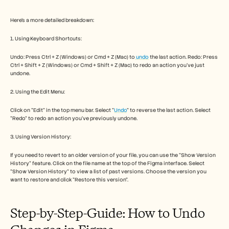
Free Tools
FAQs
Announcement
Here's a more detailed breakdown:
Partner Program
1. Using Keyboard Shortcuts:
USECASES
Change Management
Undo: Press Ctrl + Z (Windows) or Cmd + Z (Mac) to
 undo
 the last action. Redo: Press 
Sales Enablement
Ctrl + Shift + Z (Windows) or Cmd + Shift + Z (Mac) to redo an action you've just 
Pre-sales
undone. 
Product Marketing
Customer Success
2. Using the Edit Menu:
Training
See more
Click on "Edit" in the top menu bar. Select "
Undo
" to reverse the last action. Select 
"Redo" to redo an action you've previously undone. 
3. Using Version History:
Customer Stories
If you need to revert to an older version of your file, you can use the "Show Version 
History" feature. Click on the file name at the top of the Figma interface. Select 
"Show Version History" to view a list of past versions. Choose the version you 
Help Center
want to restore and click "Restore this version". 
Pricing
Step-by-Step-Guide: How to Undo 