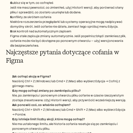
Gubisz się w tym, co cofnąłeś
Jeśli nie masz pewności, co zmieniłeś, użyj Historii wersji, aby porównać stany 
pliku i sprawdzić, co zostało usunięte lub dodane.
Konflikty ze skrótem cofania
Niektóre rozszerzenia przeglądarki lub systemy operacyjne mogą nadpisywać 
domyślny skrót. Jeśli cofanie nie działa, zamiast tego spróbuj menu Edycja.
Brak kontroli nad automatycznym zapisem
Figma stale zapisuje zmiany automatycznie. Jeśli popełnisz błąd i zamkniesz plik, 
cofanie może nie być dostępne po ponownym otwarciu — użyj wersjonowania 
dla bezpieczeństwa.
Najczęstsze pytania dotyczące cofania w 
Figma
Jak cofnąć akcję w Figma?
Naciśnij Ctrl + Z (Windows) lub Cmd + Z (Mac) albo wybierz Edycja → Cofnij z 
górnego menu.
Czy mogę cofnąć zmiany po zamknięciu pliku?
Nie, po zamknięciu i ponownym otwarciu pliku cofanie w czasie rzeczywistym 
zostaje zresetowane. Użyj Historii wersji, aby przywrócić wcześniejszą wersję.
Jak ponowić coś, co właśnie cofnąłem?
Naciśnij Ctrl + Shift + Z (Windows) lub Cmd + Shift + Z (Mac) albo wybierz Edycja 
→ Ponów.
Czy istnieje limit liczby akcji, które mogę cofnąć?
Nie ma ustalonego limitu, ale historia cofania resetuje się po zamknięciu i 
ponownym otwarciu pliku.