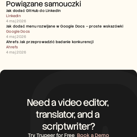
Powiązane samouczki
Jak dodać GitHub do LinkedIn
LinkedIn
4 maj 2026
Jak dodać menu rozwijane w Google Docs – proste wskazówki
Google Docs
4 maj 2026
Ahrefs Jak przeprowadzić badanie konkurencji
Ahrefs
4 maj 2026
Need a video editor, 
translator, and a 
scriptwriter?
Try Trupeer for Free
Book a Demo