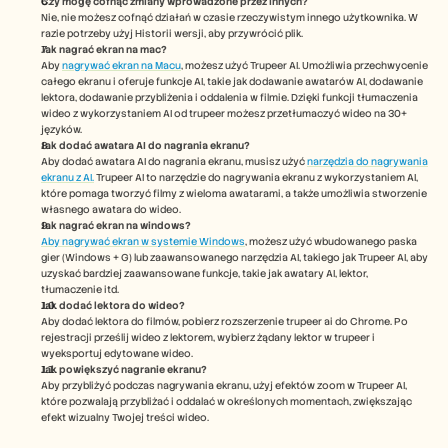
Czy mogę cofnąć zmiany wprowadzone przez innych?
Nie, nie możesz cofnąć działań w czasie rzeczywistym innego użytkownika. W 
razie potrzeby użyj Historii wersji, aby przywrócić plik.
Jak nagrać ekran na mac? 
Aby 
nagrywać ekran na Macu
, możesz użyć Trupeer AI. Umożliwia przechwycenie 
całego ekranu i oferuje funkcje AI, takie jak dodawanie awatarów AI, dodawanie 
lektora, dodawanie przybliżenia i oddalenia w filmie. Dzięki funkcji tłumaczenia 
wideo z wykorzystaniem AI od trupeer możesz przetłumaczyć wideo na 30+ 
języków. 
Jak dodać awatara AI do nagrania ekranu?
Aby dodać awatara AI do nagrania ekranu, musisz użyć 
narzędzia do nagrywania 
ekranu z AI.
 Trupeer AI to narzędzie do nagrywania ekranu z wykorzystaniem AI, 
które pomaga tworzyć filmy z wieloma awatarami, a także umożliwia stworzenie 
własnego awatara do wideo.
Jak nagrać ekran na windows?
Aby nagrywać ekran w systemie Windows
, możesz użyć wbudowanego paska 
gier (Windows + G) lub zaawansowanego narzędzia AI, takiego jak Trupeer AI, aby 
uzyskać bardziej zaawansowane funkcje, takie jak awatary AI, lektor, 
tłumaczenie itd.
Jak dodać lektora do wideo?
Aby dodać lektora do filmów, pobierz rozszerzenie trupeer ai do Chrome. Po 
rejestracji prześlij wideo z lektorem, wybierz żądany lektor w trupeer i 
wyeksportuj edytowane wideo. 
Jak powiększyć nagranie ekranu?
Aby przybliżyć podczas nagrywania ekranu, użyj efektów zoom w Trupeer AI, 
które pozwalają przybliżać i oddalać w określonych momentach, zwiększając 
efekt wizualny Twojej treści wideo.  