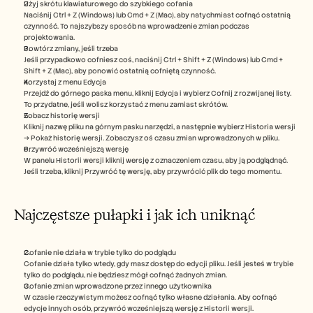
Użyj skrótu klawiaturowego do szybkiego cofania
Naciśnij Ctrl + Z (Windows) lub Cmd + Z (Mac), aby natychmiast cofnąć ostatnią 
czynność. To najszybszy sposób na wprowadzenie zmian podczas 
projektowania.
Powtórz zmiany, jeśli trzeba
Jeśli przypadkowo cofniesz coś, naciśnij Ctrl + Shift + Z (Windows) lub Cmd + 
Shift + Z (Mac), aby ponowić ostatnią cofniętą czynność.
Korzystaj z menu Edycja
Przejdź do górnego paska menu, kliknij Edycja i wybierz Cofnij z rozwijanej listy. 
To przydatne, jeśli wolisz korzystać z menu zamiast skrótów.
Zobacz historię wersji
Kliknij nazwę pliku na górnym pasku narzędzi, a następnie wybierz Historia wersji 
→ Pokaż historię wersji. Zobaczysz oś czasu zmian wprowadzonych w pliku.
Przywróć wcześniejszą wersję
W panelu Historii wersji kliknij wersję z oznaczeniem czasu, aby ją podglądnąć. 
Jeśli trzeba, kliknij Przywróć tę wersję, aby przywrócić plik do tego momentu.
Najczęstsze pułapki i jak ich uniknąć
Cofanie nie działa w trybie tylko do podglądu
Cofanie działa tylko wtedy, gdy masz dostęp do edycji pliku. Jeśli jesteś w trybie 
tylko do podglądu, nie będziesz mógł cofnąć żadnych zmian.
Cofanie zmian wprowadzone przez innego użytkownika
W czasie rzeczywistym możesz cofnąć tylko własne działania. Aby cofnąć 
edycje innych osób, przywróć wcześniejszą wersję z Historii wersji.