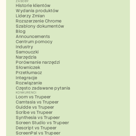
ZASOBY
Historie klientów
Wydania produktów
Liderzy Zmian
Rozszerzenie Chrome
Szablony dokumentów
Blog
Announcements
Centrum pomocy
Industry
Samouczki
Narzędzia
Porównanie narzędzi
Słowniczek
Przetłumacz
Integracje
Rozwiązanie
Często zadawane pytania
KONKURENCI
Loom vs Trupeer
Camtasia vs Trupeer
Guidde vs Trupeer
Scribe vs Trupeer
Synthesia vs Trupeer
Screen Studio vs Trupeer
Descript vs Trupeer
ScreenPal vs Trupeer