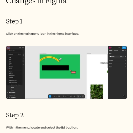
Changes in Figma
Careers
Book a Demo
Step 1
Start Free Trial
Click on the main menu icon in the Figma interface.
Step 2
Within the menu, locate and select the Edit option.