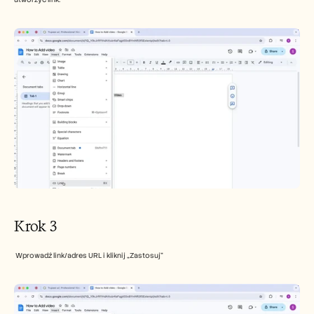
Krok 3 
 Wprowadź link/adres URL i kliknij „Zastosuj”