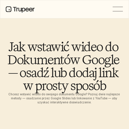
PRODUCT
Video
Documentation
Jak wstawić wideo do 
Translation
Knowledge Base
Dokumentów Google 
AI Avatars
Brand Kits
— osadź lub dodaj link 
Shared Pages
AI Screen Recording
w prosty sposób
Chcesz wstawić wideo do swojego dokumentu Google? Poznaj dwie najlepsze 
RESOURCES
metody — osadzanie przez Google Slides lub linkowanie z YouTube — aby 
AI Champions of Change
uzyskać interaktywne doświadczenie.
Trust Center
Wydania produktów
Doc Templates
Industry