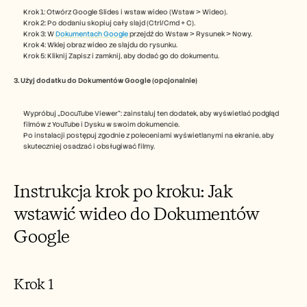
Careers
Krok 1: Otwórz Google Slides i wstaw wideo (Wstaw > Wideo).
Krok 2: Po dodaniu skopiuj cały slajd (Ctrl/Cmd + C).
Krok 3: W 
Dokumentach Google
 przejdź do Wstaw > Rysunek > Nowy.
Book a Demo
Krok 4: Wklej obraz wideo ze slajdu do rysunku.
Krok 5: Kliknij Zapisz i zamknij, aby dodać go do dokumentu.
Start Free Trial
3. Użyj dodatku do Dokumentów Google (opcjonalnie)
Wypróbuj „DocuTube Viewer”: zainstaluj ten dodatek, aby wyświetlać podgląd 
filmów z YouTube i Dysku w swoim dokumencie.
Po instalacji postępuj zgodnie z poleceniami wyświetlanymi na ekranie, aby 
skuteczniej osadzać i obsługiwać filmy.
Instrukcja krok po kroku: Jak 
wstawić wideo do Dokumentów 
Google 
Krok 1 