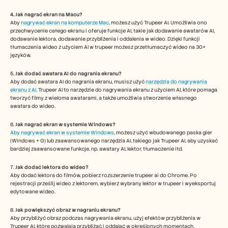
4. Jak nagrać ekran na Macu? 
Aby 
nagrywać ekran na komputerze Mac
, możesz użyć Trupeer AI. Umożliwia ono 
przechwycenie całego ekranu i oferuje funkcje AI, takie jak dodawanie awatarów AI, 
dodawanie lektora, dodawanie przybliżenia i oddalenia w wideo. Dzięki funkcji 
tłumaczenia wideo z użyciem AI w trupeer możesz przetłumaczyć wideo na 30+ 
języków. 
5.
 Jak dodać awatara AI do nagrania ekranu?
Aby dodać awatara AI do nagrania ekranu, musisz użyć 
narzędzia do nagrywania 
ekranu z AI.
 Trupeer AI to narzędzie do nagrywania ekranu z użyciem AI, które pomaga 
tworzyć filmy z wieloma awatarami, a także umożliwia stworzenie własnego 
awatara do wideo.
6. 
Jak nagrać ekran w systemie Windows?
Aby nagrywać ekran w systemie Windows
, możesz użyć wbudowanego paska gier 
(Windows + G) lub zaawansowanego narzędzia AI, takiego jak Trupeer AI, aby uzyskać 
bardziej zaawansowane funkcje, np. awatary AI, lektor, tłumaczenie itd.
7. 
Jak dodać lektora do wideo?
Aby dodać lektora do filmów, pobierz rozszerzenie trupeer ai do Chrome. Po 
rejestracji prześlij wideo z lektorem, wybierz wybrany lektor w trupeer i wyeksportuj 
edytowane wideo. 
8. 
Jak powiększyć obraz w nagraniu ekranu?
Aby przybliżyć obraz podczas nagrywania ekranu, użyj efektów przybliżenia w 
Trupeer AI, które pozwalają przybliżać i oddalać w określonych momentach, 