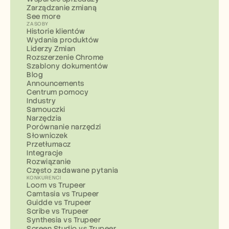
Zarządzanie zmianą
See more
ZASOBY
Historie klientów
Wydania produktów
Liderzy Zmian
Rozszerzenie Chrome
Szablony dokumentów
Blog
Announcements
Centrum pomocy
Industry
Samouczki
Narzędzia
Porównanie narzędzi
Słowniczek
Przetłumacz
Integracje
Rozwiązanie
Często zadawane pytania
KONKURENCI
Loom vs Trupeer
Camtasia vs Trupeer
Guidde vs Trupeer
Scribe vs Trupeer
Synthesia vs Trupeer
Screen Studio vs Trupeer