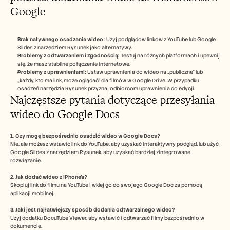
Google
Brak natywnego osadzania wideo
 : Użyj podglądów linków z YouTube lub Google 
Slides z narzędziem Rysunek jako alternatywy.
Problemy z odtwarzaniem i zgodnością: 
Testuj na różnych platformach i upewnij 
się, że masz stabilne połączenie internetowe.
Problemy z uprawnieniami: 
Ustaw uprawnienia do wideo na „publiczne” lub 
„każdy, kto ma link, może oglądać” dla filmów w Google Drive. W przypadku 
osadzeń narzędzia Rysunek przyznaj odbiorcom uprawnienia do edycji.
Najczęstsze pytania dotyczące przesyłania 
wideo do Google Docs
1. Czy mogę bezpośrednio osadzić wideo w Google Docs?
Nie, ale możesz wstawić link do YouTube, aby uzyskać interaktywny podgląd, lub użyć 
Google Slides z narzędziem Rysunek, aby uzyskać bardziej zintegrowane 
rozwiązanie.
2. Jak dodać wideo z iPhone’a?
Skopiuj link do filmu na YouTube i wklej go do swojego Google Doc za pomocą 
aplikacji mobilnej.
3. Jaki jest najłatwiejszy sposób dodania odtwarzalnego wideo?
Użyj dodatku DocuTube Viewer, aby wstawić i odtwarzać filmy bezpośrednio w 
dokumencie.