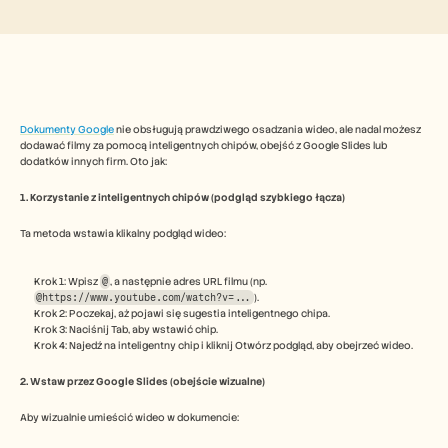
Free Tools
FAQs
Announcement
Partner Program
USECASES
Change Management
Sales Enablement
Dokumenty Google
 nie obsługują prawdziwego osadzania wideo, ale nadal możesz 
Pre-sales
dodawać filmy za pomocą inteligentnych chipów, obejść z Google Slides lub 
Product Marketing
dodatków innych firm. Oto jak:
Customer Success
Training
1. Korzystanie z inteligentnych chipów (podgląd szybkiego łącza)
See more
Ta metoda wstawia klikalny podgląd wideo:
Customer Stories
Krok 1: Wpisz 
@
, a następnie adres URL filmu (np. 
@https://www.youtube.com/watch?v=...
).
Krok 2: Poczekaj, aż pojawi się sugestia inteligentnego chipa.
Krok 3: Naciśnij Tab, aby wstawić chip.
Help Center
Krok 4: Najedź na inteligentny chip i kliknij Otwórz podgląd, aby obejrzeć wideo.
2. Wstaw przez Google Slides (obejście wizualne)
Pricing
Aby wizualnie umieścić wideo w dokumencie: