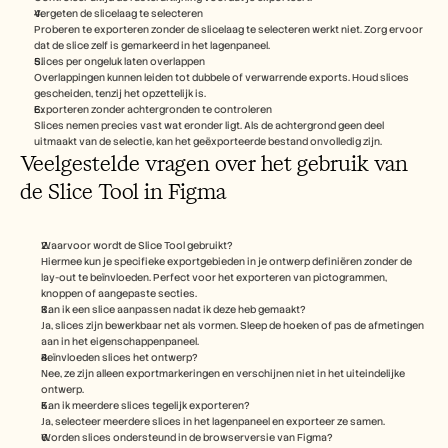
Vergeten de slicelaag te selecteren 
Proberen te exporteren zonder de slicelaag te selecteren werkt niet. Zorg ervoor 
dat de slice zelf is gemarkeerd in het lagenpaneel.
Slices per ongeluk laten overlappen
Overlappingen kunnen leiden tot dubbele of verwarrende exports. Houd slices 
gescheiden, tenzij het opzettelijk is.
Exporteren zonder achtergronden te controleren
Slices nemen precies vast wat eronder ligt. Als de achtergrond geen deel 
uitmaakt van de selectie, kan het geëxporteerde bestand onvolledig zijn.
Veelgestelde vragen over het gebruik van 
de Slice Tool in Figma
Waarvoor wordt de Slice Tool gebruikt?
Hiermee kun je specifieke exportgebieden in je ontwerp definiëren zonder de 
lay-out te beïnvloeden. Perfect voor het exporteren van pictogrammen, 
knoppen of aangepaste secties.
Kan ik een slice aanpassen nadat ik deze heb gemaakt?
Ja, slices zijn bewerkbaar net als vormen. Sleep de hoeken of pas de afmetingen 
aan in het eigenschappenpaneel.
Beïnvloeden slices het ontwerp?
Nee, ze zijn alleen exportmarkeringen en verschijnen niet in het uiteindelijke 
ontwerp.
Kan ik meerdere slices tegelijk exporteren?
Ja, selecteer meerdere slices in het lagenpaneel en exporteer ze samen.
Worden slices ondersteund in de browserversie van Figma?