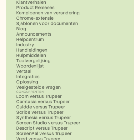
Klantverhalen
Product Releases
Kampioenen van verandering
Chrome-extensie
Sjablonen voor documenten
Blog
Announcements
Helpcentrum
Industry
Handleidingen
Hulpmiddelen
Toolvergelijking
Woordenlijst
Vertaal
Integraties
Oplossing
Veelgestelde vragen
CONCURRENTEN
Loom versus Trupeer
Camtasia versus Trupeer
Guidde versus Trupeer
Scribe versus Trupeer
Synthesia versus Trupeer
Screen Studio versus Trupeer
Descript versus Trupeer
ScreenPal versus Trupeer
Veed versus Trupeer