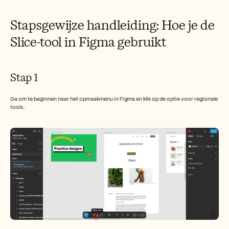
Free Tools
Veelgestelde vragen
Stapsgewijze handleiding: Hoe je de 
Announcement
Partner Program
Slice-tool in Figma gebruikt
TOEPASSINGEN
Verandermanagement
Verkoopondersteuning
Voorverkoop
Stap 1 
Productmarketing
Klantensucces
Training
Ga om te beginnen naar het opmaakmenu in Figma en klik op de optie voor regionale 
tools.
See more
Klantverhalen
Helpcentrum
Prijzen