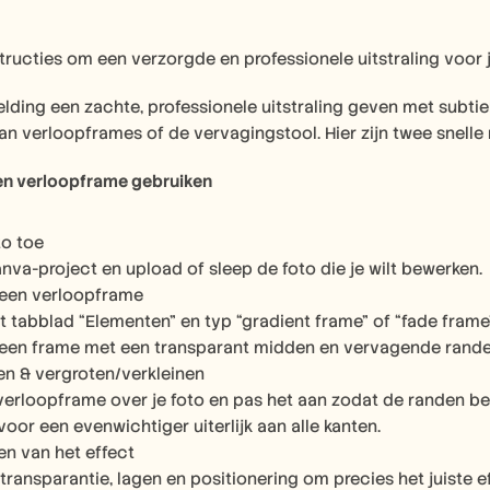
tructies om een verzorgde en professionele uitstraling voor 
eelding een zachte, professionele uitstraling geven met sub
n verloopframes of de vervagingstool. Hier zijn twee snelle
en verloopframe gebruiken
to toe
nva-project en upload of sleep de foto die je wilt bewerken.
 een verloopframe
t tabblad “Elementen” en typ “gradient frame” of “fade frame”
 een frame met een transparant midden en vervagende rande
en & vergroten/verkleinen
verloopframe over je foto en pas het aan zodat de randen be
voor een evenwichtiger uiterlijk aan alle kanten.
len van het effect
transparantie, lagen en positionering om precies het juiste e