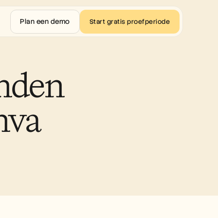
Plan een demo
Start gratis proefperiode
nden 
nva