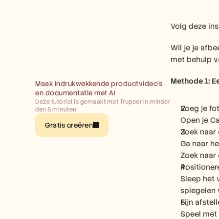
Volg deze ins
Wil je je afb
met behulp va
Methode 1: E
Maak indrukwekkende productvideo’s 
en documentatie met AI
Deze tutorial is gemaakt met Trupeer in minder 
Voeg je fo
dan 5 minuten
Open je Ca
Gratis creëren
Zoek naar
Ga naar he
Zoek naar
Positioner
Sleep het 
spiegelen 
Fijn afstel
Speel met 