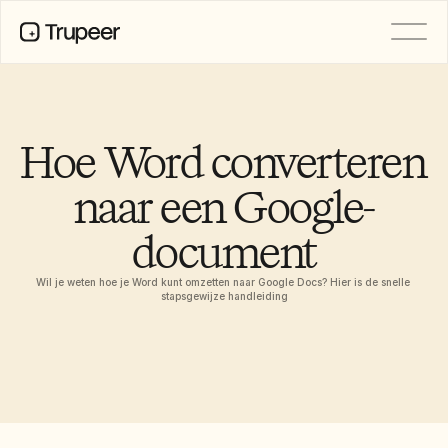
Product
Video
Documentatie
Hoe Word converteren 
Vertaling
Kennisbank
naar een Google-
AI-avatars
Merkkits
document
Gedeelde pagina's
AI-schermopname
Wil je weten hoe je Word kunt omzetten naar Google Docs? Hier is de snelle 
stapsgewijze handleiding
BRONNEN
AI-kampioenen van verandering
Vertrouwenscentrum
Functieverzoeken
Documentsjablonen
Industry