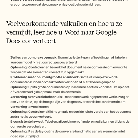
ervoor te zorgen dat de opmaak en lay-out behouden blijven.
Veelvoorkomende valkuilen en hoe u ze 
vermijdt, leer hoe u Word naar Google 
Docs converteert
Verlies van complexe opmaak:
 Sommige lettertypen, afbeeldingen of tabellen 
worden mogelijk niet correct geconverteerd.
Oplossing:
 Controleer en bewerk het document na de conversie om ervoor te 
zorgen dat alle elementen correct zijn opgemaakt.
Problemen met documentgrootte en inhoud:
 Grote of complexe Word-
documenten kunnen opmaakfouten vertonen of niet worden geüpload.
Oplossing:
 Splits grote documenten op in kleinere secties voordat u ze uploadt, 
of vereenvoudig de opmaak vóór de conversie.
Verwarring over versiebeheer:
 Als u met samenwerkingspartners werkt, zorg er 
dan voor dat zij op de hoogte zijn van de geconverteerde bestandsversie om 
verwarring te voorkomen.
Oplossing:
 Controleer altijd nogmaals en deel de juiste versie van het document 
zodra het is geconverteerd.
Inconsistente lay-out:
 Tabellen, afbeeldingen of andere media kunnen tijdens de 
conversie verschuiven.
Oplossing:
 Pas de lay-out na de conversie handmatig aan als elementen niet 
goed zijn uitgelijnd.