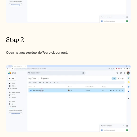
Carrières
Plan een demo
Start gratis proefperiode
Stap 2
Open het geselecteerde Word-document.