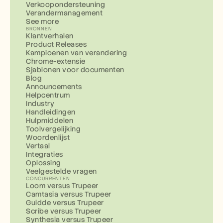
Verkoopondersteuning
Verandermanagement
See more
BRONNEN
Klantverhalen
Product Releases
Kampioenen van verandering
Chrome-extensie
Sjablonen voor documenten
Blog
Announcements
Helpcentrum
Industry
Handleidingen
Hulpmiddelen
Toolvergelijking
Woordenlijst
Vertaal
Integraties
Oplossing
Veelgestelde vragen
CONCURRENTEN
Loom versus Trupeer
Camtasia versus Trupeer
Guidde versus Trupeer
Scribe versus Trupeer
Synthesia versus Trupeer