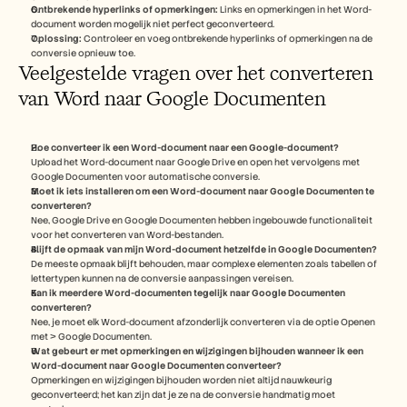
Ontbrekende hyperlinks of opmerkingen:
 Links en opmerkingen in het Word-
document worden mogelijk niet perfect geconverteerd.
Oplossing:
 Controleer en voeg ontbrekende hyperlinks of opmerkingen na de 
conversie opnieuw toe.
Veelgestelde vragen over het converteren 
van Word naar Google Documenten
Hoe converteer ik een Word-document naar een Google-document?
Upload het Word-document naar Google Drive en open het vervolgens met 
Google Documenten voor automatische conversie.
Moet ik iets installeren om een Word-document naar Google Documenten te 
converteren?
Nee, Google Drive en Google Documenten hebben ingebouwde functionaliteit 
voor het converteren van Word-bestanden.
Blijft de opmaak van mijn Word-document hetzelfde in Google Documenten?
De meeste opmaak blijft behouden, maar complexe elementen zoals tabellen of 
lettertypen kunnen na de conversie aanpassingen vereisen.
Kan ik meerdere Word-documenten tegelijk naar Google Documenten 
converteren?
Nee, je moet elk Word-document afzonderlijk converteren via de optie Openen 
met > Google Documenten.
Wat gebeurt er met opmerkingen en wijzigingen bijhouden wanneer ik een 
Word-document naar Google Documenten converteer?
Opmerkingen en wijzigingen bijhouden worden niet altijd nauwkeurig 
geconverteerd; het kan zijn dat je ze na de conversie handmatig moet 