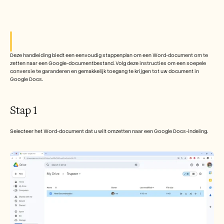
Free Tools
Veelgestelde vragen
Announcement
Partner Program
TOEPASSINGEN
Verandermanagement
Deze handleiding biedt een eenvoudig stappenplan om een Word-document om te 
Verkoopondersteuning
zetten naar een Google-documentbestand. Volg deze instructies om een soepele 
Voorverkoop
conversie te garanderen en gemakkelijk toegang te krijgen tot uw document in 
Productmarketing
Google Docs.
Klantensucces
Training
See more
Stap 1
Selecteer het Word-document dat u wilt omzetten naar een Google Docs-indeling.
Klantverhalen
Helpcentrum
Prijzen