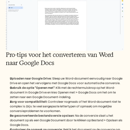
Pro-tips voor het converteren van Word 
naar Google Docs
Uploaden naar Google Drive:
 Sleep uw Word-document eenvoudig naar Google 
Drive en open het vervolgens met Google Docs voor automatische conversie.
Gebruik de optie "Openen met"
: Klik met de rechtermuisknop op het Word-
document in Google Drive en kies Openen met > Google Docs om het om te 
zetten naar een Google Document-indeling.
Zorg voor compatibiliteit
: Controleer nogmaals of het Word-document niet te 
complex is (bijv. te veel aangepaste lettertypen of opmaak) om mogelijke 
conversieproblemen te voorkomen.
De geconverteerde bestandsversie opslaan:
 Na de conversie slaat u het 
document op als een Google Document door te klikken op Bestand > Opslaan als 
Google Docs.
Controleer de opmaak na conversie:
 Bekijk het document na de conversie om 