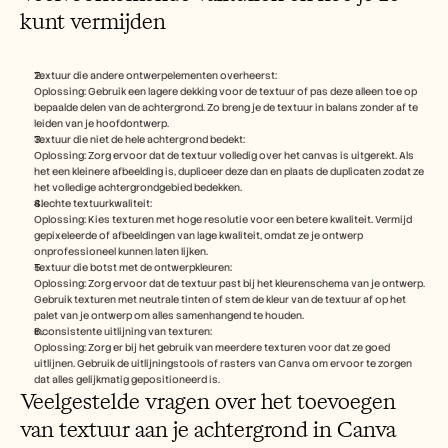
kunt vermijden
Textuur die andere ontwerpelementen overheerst:
Oplossing: Gebruik een lagere dekking voor de textuur of pas deze alleen toe op 
bepaalde delen van de achtergrond. Zo breng je de textuur in balans zonder af te 
leiden van je hoofdontwerp.
Textuur die niet de hele achtergrond bedekt:
Oplossing: Zorg ervoor dat de textuur volledig over het canvas is uitgerekt. Als 
het een kleinere afbeelding is, dupliceer deze dan en plaats de duplicaten zodat ze 
het volledige achtergrondgebied bedekken.
Slechte textuurkwaliteit:
Oplossing: Kies texturen met hoge resolutie voor een betere kwaliteit. Vermijd 
gepixeleerde of afbeeldingen van lage kwaliteit, omdat ze je ontwerp 
onprofessioneel kunnen laten lijken.
Textuur die botst met de ontwerpkleuren:
Oplossing: Zorg ervoor dat de textuur past bij het kleurenschema van je ontwerp. 
Gebruik texturen met neutrale tinten of stem de kleur van de textuur af op het 
palet van je ontwerp om alles samenhangend te houden.
Inconsistente uitlijning van texturen:
Oplossing: Zorg er bij het gebruik van meerdere texturen voor dat ze goed 
uitlijnen. Gebruik de uitlijningstools of rasters van Canva om ervoor te zorgen 
dat alles gelijkmatig gepositioneerd is.
Veelgestelde vragen over het toevoegen 
van textuur aan je achtergrond in Canva