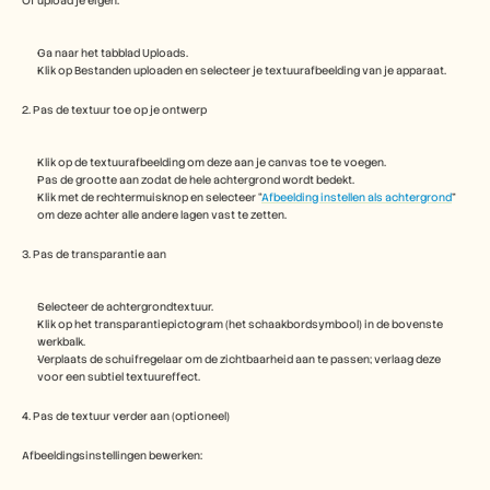
Of upload je eigen:
Carrières
Ga naar het tabblad Uploads.
Plan een demo
Klik op Bestanden uploaden en selecteer je textuurafbeelding van je apparaat.
Start gratis proefperiode
2. Pas de textuur toe op je ontwerp
Klik op de textuurafbeelding om deze aan je canvas toe te voegen.
Pas de grootte aan zodat de hele achtergrond wordt bedekt.
Klik met de rechtermuisknop en selecteer “
Afbeelding instellen als achtergrond
” 
om deze achter alle andere lagen vast te zetten.
3. Pas de transparantie aan
Selecteer de achtergrondtextuur.
Klik op het transparantiepictogram (het schaakbordsymbool) in de bovenste 
werkbalk.
Verplaats de schuifregelaar om de zichtbaarheid aan te passen; verlaag deze 
voor een subtiel textuureffect.
4. Pas de textuur verder aan (optioneel)
Afbeeldingsinstellingen bewerken: