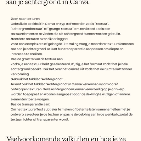
aan je achtergrond in Canva
Zoek naar texturen:
Gebruik de zoekbalk in Canva en typ trefwoorden zoals "textuur", 
"achtergrondtextuur" of "grunge-textuur" om een breed scala aan 
textuurelementen te vinden die als achtergrond kunnen worden gebruikt.
Meerdere texturen over elkaar leggen:
Voor een complexere of gelaagde uitstraling voeg je meerdere textuurelementen 
toe aan je achtergrond. Je kunt hun transparantie aanpassen om diepte en 
interesse te creëren.
Pas de grootte van de textuur aan:
Zodra je een textuur hebt geselecteerd, wijzig je het formaat zodat het je hele 
achtergrond bedekt. Trek het over het canvas uit zodat het de ruimte vult zonder 
vervorming.
Gebruik het tabblad "Achtergrond":
Je kunt ook het tabblad "Achtergrond" in Canva verkennen voor vooraf 
ontworpen texturen. Deze achtergronden kunnen eenvoudig op je ontwerp 
worden toegepast en worden aangepast door de dekking te wijzigen of andere 
elementen toe te voegen.
Pas de transparantie aan:
Om het textuureffect subtieler te maken of beter te laten samensmelten met je 
ontwerp, selecteer je de textuur en pas je de dekking aan in de werkbalk, zodat de 
textuur lichter of transparanter wordt.
Veelvoorkomende valkuilen en hoe je ze 