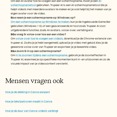
Om een AI-avatar toe te voegen aan een schermopname, moet je een 
AI-
schermopnametool
 gebruiken. Trupeer AI is een AI-schermopnametool die je 
helpt video's met meerdere avatars te maken en je ook helpt bij het maken van je 
eigen avatar voor de video.
Hoe neem je een schermopname op Windows op?
Om een schermopname op Windows te maken
, kun je de ingebouwde Game Bar 
gebruiken (Windows + G) of een geavanceerde AI-tool zoals Trupeer AI voor 
uitgebreidere functies zoals AI-avatars, voice-over, vertaling enz.
Hoe voeg ik voice-over toe aan een video?
Om 
voice-over toe te voegen aan video's
, download je de Chrome-extensie van 
trupeer ai. Zodra je je hebt aangemeld, upload je je video met geluid, kies je de 
gewenste voice-over van Trupeer en exporteer je je bewerkte video. 
Hoe zoom ik in op een schermopname?
Om 
in te zoomen tijdens een schermopname
, gebruik je de zoomeffecten in 
Trupeer AI, waarmee je op specifieke momenten kunt in- en uitzoomen en zo de 
visuele impact van je videocontent versterkt.
Mensen vragen ook
Hoe je de dekking in Canva aanpast
Hoe je tekstpatronen maakt in Canva
Hoe je de duur van Canva-video's verlengt