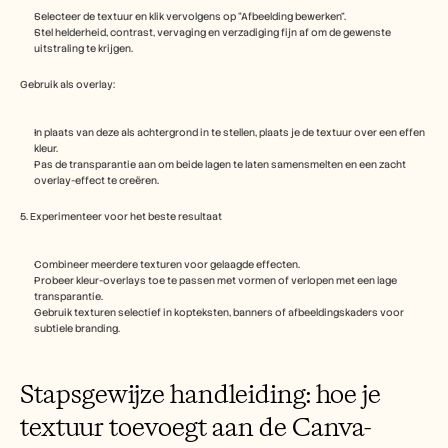
Selecteer de textuur en klik vervolgens op “Afbeelding bewerken”.
Stel helderheid, contrast, vervaging en verzadiging fijn af om de gewenste 
uitstraling te krijgen.
Gebruik als overlay:
In plaats van deze als achtergrond in te stellen, plaats je de textuur over een effen 
kleur.
Pas de transparantie aan om beide lagen te laten samensmelten en een zacht 
overlay-effect te creëren.
5. Experimenteer voor het beste resultaat
Combineer meerdere texturen voor gelaagde effecten.
Probeer kleur-overlays toe te passen met vormen of verlopen met een lage 
transparantie.
Gebruik texturen selectief in kopteksten, banners of afbeeldingskaders voor 
subtiele branding.
Stapsgewijze handleiding: hoe je 
textuur toevoegt aan de Canva-