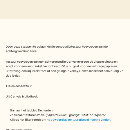
Free Tools
Veelgestelde vragen
Announcement
Partner Program
TOEPASSINGEN
Verandermanagement
Verkoopondersteuning
Voorverkoop
Productmarketing
Door deze stappen te volgen kun je eenvoudig textuur toevoegen aan de 
Klantensucces
achtergrond in Canva
Training
See more
Textuur toevoegen aan een achtergrond in Canva vergroot de visuele diepte en 
zorgt voor een aantrekkelijker ontwerp. Of je nu gaat voor een vintage papieren 
uitstraling, een aquareleffect of een grunge-overlay, Canva maakt het eenvoudig. Zo 
doe je dat:
Klantverhalen
1. Kies een textuur
Uit Canva’s bibliotheek:
Helpcentrum
Ga naar het tabblad Elementen.
Prijzen
Zoek naar texturen zoals 
“papiertextuur”
, 
“grunge”
, 
“stof”
 of 
“aquarel”
.
Klik op het filter Foto's om 
hoogwaardige textuurafbeeldingen te vinden.