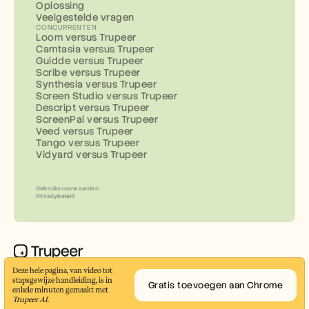
Oplossing
Veelgestelde vragen
CONCURRENTEN
Loom versus Trupeer
Camtasia versus Trupeer
Guidde versus Trupeer
Scribe versus Trupeer
Synthesia versus Trupeer
Screen Studio versus Trupeer
Descript versus Trupeer
ScreenPal versus Trupeer
Veed versus Trupeer
Tango versus Trupeer
Vidyard versus Trupeer
Gebruiksvoorwaarden
Privacybeleid
Maak professionele demovideo’s en 
Deze hele pagina, van video tot 
stapsgewijze handleiding, is in 
documentatie in enkele minuten
Gratis toevoegen aan Chrome
enkele minuten gemaakt met 
© 2026 Trupeer Inc.
Trupeer AI
.