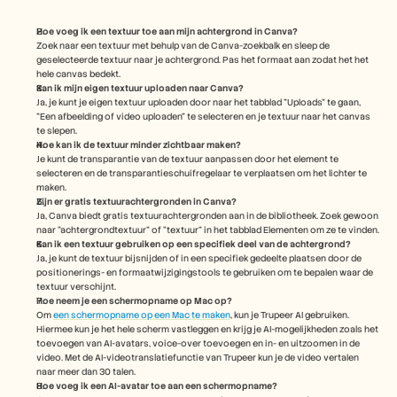
Hoe voeg ik een textuur toe aan mijn achtergrond in Canva?
Zoek naar een textuur met behulp van de Canva-zoekbalk en sleep de 
geselecteerde textuur naar je achtergrond. Pas het formaat aan zodat het het 
hele canvas bedekt.
Kan ik mijn eigen textuur uploaden naar Canva?
Ja, je kunt je eigen textuur uploaden door naar het tabblad "Uploads" te gaan, 
"Een afbeelding of video uploaden" te selecteren en je textuur naar het canvas 
te slepen.
Hoe kan ik de textuur minder zichtbaar maken?
Je kunt de transparantie van de textuur aanpassen door het element te 
selecteren en de transparantieschuifregelaar te verplaatsen om het lichter te 
maken.
Zijn er gratis textuurachtergronden in Canva?
Ja, Canva biedt gratis textuurachtergronden aan in de bibliotheek. Zoek gewoon 
naar “achtergrondtextuur” of “textuur” in het tabblad Elementen om ze te vinden.
Kan ik een textuur gebruiken op een specifiek deel van de achtergrond?
Ja, je kunt de textuur bijsnijden of in een specifiek gedeelte plaatsen door de 
positionerings- en formaatwijzigingstools te gebruiken om te bepalen waar de 
textuur verschijnt. 
Hoe neem je een schermopname op Mac op? 
Om 
een schermopname op een Mac te maken
, kun je Trupeer AI gebruiken. 
Hiermee kun je het hele scherm vastleggen en krijg je AI-mogelijkheden zoals het 
toevoegen van AI-avatars, voice-over toevoegen en in- en uitzoomen in de 
video. Met de AI-videotranslatiefunctie van Trupeer kun je de video vertalen 
naar meer dan 30 talen. 
Hoe voeg ik een AI-avatar toe aan een schermopname?