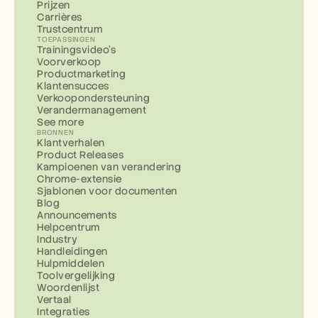
Prijzen
Carrières
Trustcentrum
TOEPASSINGEN
Trainingsvideo's
Voorverkoop
Productmarketing
Klantensucces
Verkoopondersteuning
Verandermanagement
See more
BRONNEN
Klantverhalen
Product Releases
Kampioenen van verandering
Chrome-extensie
Sjablonen voor documenten
Blog
Announcements
Helpcentrum
Industry
Handleidingen
Hulpmiddelen
Toolvergelijking
Woordenlijst
Vertaal
Integraties