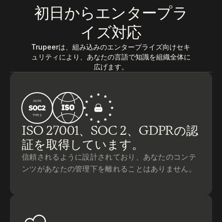
Free Tools
初日からエンタープラ
よくある質問
Announcement
イズ対応
Partner Program
ユースケース
Trupeerは、組み込みのエンタープライズ向けセキ
変更管理
ュリティにより、あなたの言語で知識を組織全体に
セールスイネーブルメント
広げます。
プリセールス
プロダクトマーケティング
カスタマーサクセス
トレーニング
See more
ISO 27001、SOC 2、GDPRの認
証を取得しています。
お客様の事例
信頼されるように設計されており、あなたのコンテ
ンツがあなたの管理下を離れることはありません。
ヘルプセンター
料金