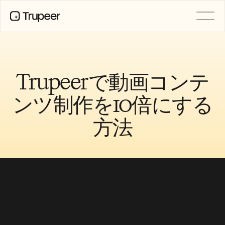
製品
動画
ドキュメント
Trupeerで動画コンテ
翻訳
ナレッジベース
ンツ制作を10倍にする
AIアバター
ブランドキット
方法
共有ページ
AI画面録画
リソース
変革を起こすAIチャンピオン
信頼センター
機能リクエスト
ドキュメントテンプレート
Industry