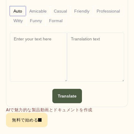
Free Tools
よくある質問
Auto
Amicable
Casual
Friendly
Professional
Announcement
Partner Program
Witty
Funny
Formal
ユースケース
変更管理
セールスイネーブルメント
プリセールス
プロダクトマーケティング
カスタマーサクセス
トレーニング
See more
お客様の事例
Translate
ヘルプセンター
AIで魅力的な製品動画とドキュメントを作成
料金
無料で始める