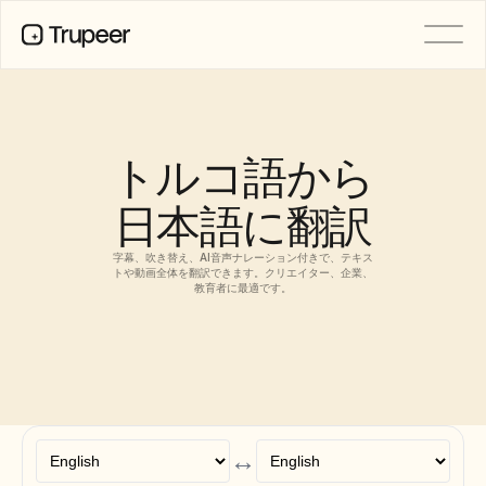
製品
動画
ドキュメント
トルコ語から
翻訳
ナレッジベース
日本語に翻訳
AIアバター
ブランドキット
共有ページ
字幕、吹き替え、AI音声ナレーション付きで、テキス
AI画面録画
トや動画全体を翻訳できます。クリエイター、企業、
教育者に最適です。
リソース
変革を起こすAIチャンピオン
信頼センター
機能リクエスト
ドキュメントテンプレート
↔
Industry