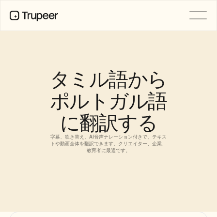
製品
動画
ドキュメント
タミル語から
翻訳
ナレッジベース
ポルトガル語
AIアバター
ブランドキット
に翻訳する
共有ページ
AI画面録画
字幕、吹き替え、AI音声ナレーション付きで、テキス
トや動画全体を翻訳できます。クリエイター、企業、
教育者に最適です。
リソース
変革を起こすAIチャンピオン
信頼センター
機能リクエスト
ドキュメントテンプレート
Industry