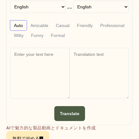
Free Tools
↔
よくある質問
Announcement
Partner Program
ユースケース
Auto
Amicable
Casual
Friendly
Professional
変更管理
Witty
Funny
Formal
セールスイネーブルメント
プリセールス
プロダクトマーケティング
カスタマーサクセス
トレーニング
See more
お客様の事例
ヘルプセンター
Translate
料金
AIで魅力的な製品動画とドキュメントを作成
無料で始める