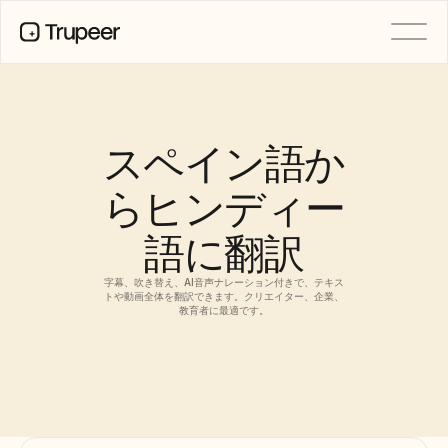
製品
動画
ドキュメント
スペイン語か
翻訳
ナレッジベース
らヒンディー
AIアバター
ブランドキット
語に翻訳
共有ページ
AI画面録画
字幕、吹き替え、AI音声ナレーション付きで、テキス
トや動画全体を翻訳できます。クリエイター、企業、
教育者に最適です。
リソース
変革を起こすAIチャンピオン
信頼センター
機能リクエスト
ドキュメントテンプレート
Industry