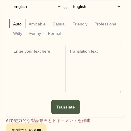
Free Tools
↔
よくある質問
Announcement
Partner Program
ユースケース
Auto
Amicable
Casual
Friendly
Professional
変更管理
Witty
Funny
Formal
セールスイネーブルメント
プリセールス
プロダクトマーケティング
カスタマーサクセス
トレーニング
See more
お客様の事例
ヘルプセンター
Translate
料金
AIで魅力的な製品動画とドキュメントを作成
無料で始める