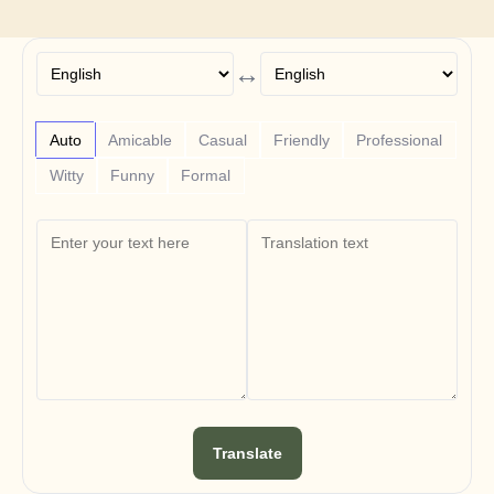
Free Tools
よくある質問
Announcement
Partner Program
↔
ユースケース
変更管理
セールスイネーブルメント
Auto
Amicable
Casual
Friendly
Professional
プリセールス
プロダクトマーケティング
Witty
Funny
Formal
カスタマーサクセス
トレーニング
See more
お客様の事例
ヘルプセンター
料金
Translate