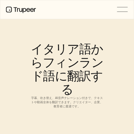
製品
動画
ドキュメント
イタリア語か
翻訳
ナレッジベース
らフィンラン
AIアバター
ブランドキット
ド語に翻訳す
共有ページ
AI画面録画
る
字幕、吹き替え、AI音声ナレーション付きで、テキス
リソース
トや動画全体を翻訳できます。クリエイター、企業、
変革を起こすAIチャンピオン
教育者に最適です。
信頼センター
機能リクエスト
ドキュメントテンプレート
Industry