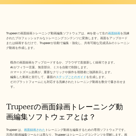
Free Tools
よくある質問
Announcement
Partner Program
ユースケース
変更管理
Trupeerの画面録画トレーニング動画編集ソフトウェアは、AIを使って生の
画面録画
を洗練
セールスイネーブルメント
されたプロフェッショナルなトレーニングコンテンツに変換します。画面をアップロード
プリセールス
または録画するだけで、Trupeerが自動で編集・強化し、共有可能な完成済みのトレーニン
プロダクトマーケティング
グ動画を作成します。
カスタマーサクセス
トレーニング
既存の画面録画をアップロードするか、ブラウザで直接新しく録画できます。
See more
AI がフィラー言葉、無音部分、ミスを自動で削除します。
スマートズーム効果が、重要なクリックや操作を視聴者に強調表示します。
編集した動画と並行して、書面の
ステップごとのガイド
を生成します。
どのプラットフォームにも対応する洗練されたトレーニング動画を数分で書き出せま
お客様の事例
す。 
ヘルプセンター
Trupeerの画面録画トレーニング動
画編集ソフトウェアとは？
料金
Trupeer は、
画面録画された
トレーニング動画を編集するための専用ソフトウェアです。
汎用の動画編集ツールとは異なり、Trupeer はトレーニングコンテンツを理解します。画