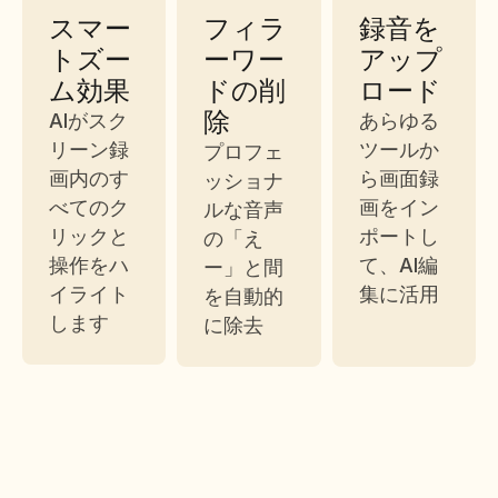
スマー
フィラ
録音を
トズー
ーワー
アップ
ム効果
ドの削
ロード
除
AIがスク
あらゆる
リーン録
ツールか
プロフェ
画内のす
ら画面録
ッショナ
べてのク
画をイン
ルな音声
リックと
ポートし
の「え
操作をハ
て、AI編
ー」と間
イライト
集に活用
を自動的
します
に除去