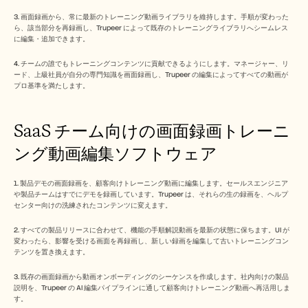
3. 画面録画から、常に最新のトレーニング動画ライブラリを維持します。手順が変わった
ら、該当部分を再録画し、Trupeer によって既存のトレーニングライブラリへシームレス
に編集・追加できます。
4. チームの誰でもトレーニングコンテンツに貢献できるようにします。マネージャー、リ
ード、上級社員が自分の専門知識を画面録画し、Trupeer の編集によってすべての動画が
プロ基準を満たします。
SaaS チーム向けの画面録画トレーニ
ング動画編集ソフトウェア
1. 製品デモの画面録画を、顧客向けトレーニング動画に編集します。セールスエンジニア
や製品チームはすでにデモを録画しています。Trupeer は、それらの生の録画を、ヘルプ
センター向けの洗練されたコンテンツに変えます。
2. すべての製品リリースに合わせて、機能の手順解説動画を最新の状態に保ちます。UI が
変わったら、影響を受ける画面を再録画し、新しい録画を編集して古いトレーニングコン
テンツを置き換えます。
3. 既存の画面録画から動画オンボーディングのシーケンスを作成します。社内向けの製品
説明を、Trupeer の AI 編集パイプラインに通して顧客向けトレーニング動画へ再活用しま
す。