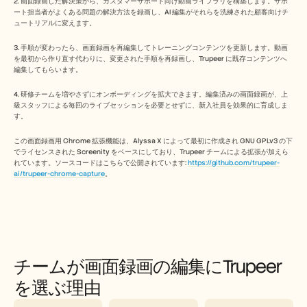
2. 画面録画した解決策から、カスタマーサポート向け動画ライブラリを構築します。サポ
ート担当者がよくある問題の解決方法を録画し、AI 編集がそれらを洗練された顧客向けチ
ュートリアルに変えます。
3. 手順が変わったら、画面録画を再編集してトレーニングコンテンツを更新します。動画
を最初から作り直す代わりに、変更された手順を再録画し、Trupeer に既存コンテンツへ
編集してもらいます。
4. 研修チームを増やさずにオンボーディングを拡大できます。編集済みの画面録画が、上
級スタッフによる毎回のライブセッションを必要とせずに、新入社員を効果的に育成しま
す。
この画面録画用 Chrome 拡張機能は、Alyssa X によって最初に作成され GNU GPLv3 の下
でライセンスされた Screenity をベースにしており、Trupeer チームによる拡張が加えら
れています。ソースコードはこちらで公開されています: 
https://github.com/trupeer-
ai/trupeer-chrome-capture
。 
チームが画面録画の編集にTrupeer
を選ぶ理由