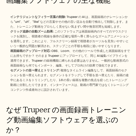
インテリジェントなフィラー言葉の削除:
 Trupeer の AI は、画面録画のナレーションか
ら "um"、"uh"、"like" などの言葉やその他の言い淀みを自動で検出して削除します。ま
た、トレーニング動画をプロらしく見せない気まずい間や無音区間も短縮します。
クリック追跡の自動ズーム効果:
 このソフトウェアは画面録画内のすべてのマウスクリ
ックを識別し、視聴者の視線を操作の正確な場所へ導く滑らかなズームアニメーション
を適用します。これにより、フルスクリーン録画で視聴者がカーソルを見失いやすいと
いう一般的な問題が解消され、ステップごとの手順を格段に追いやすくなります。
画面録画のアップロード対応:
 OBS、Loom、その他のツールで作成した画面録画をすで
にお持ちですか？ そのまま Trupeer にアップロードして、同じ AI 編集パイプラインを
適用できます。Trupeer の録画機能に縛られる必要はありません。一般的な動画形式の
画面録画なら何でもインポート、編集、そしてプロ向けの効果で強化できます。
セグメントの並べ替えとトリミング:
 複雑なタイムライン編集なしで、画面録画のセク
ションを並べ替えられます。セグメントをドラッグして手順を並べ替えたり、録画の途
中にあるミスをトリミングしたり、1本の長い録画を複数の焦点を絞ったトレーニング
動画に分割したりできます。インターフェースは、動画の専門家ではなくトレーニング
コンテンツ作成者向けに設計されています。
なぜ Trupeer の画面録画トレーニン
グ動画編集ソフトウェアを選ぶの
か？