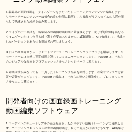
1. 非同期の画面録画を、タイムゾーンをまたいだトレーニングコンテンツに編集します。
リモートチームのメンバーは都合の良い時間に録画し、AI 編集がリアルタイムの共同作業
なしで洗練された結果を生み出します。
2. ライブのデモ会議を、編集済みの画面録画動画に置き換えます。同じ手順説明を異なる
タイムゾーン向けに何度も繰り返す必要はありません。1回録画し、AI で編集して、洗練さ
れたバージョンをあらゆる場所で共有しましょう。
3. 日々の画面録画から、リモートファーストのトレーニングライブラリを構築します。リ
モートチームは自然に画面録画を通じてコミュニケーションします。Trupeer は、それら
のカジュアルな録画をプロフェッショナルなナレッジベースに変えます。
4. 録画環境が異なっても、一貫したトレーニング品質を維持します。在宅オフィスでは音
質や背景がさまざまです。Trupeer の編集は、それらの違いを標準化し、プロフェッショ
ナルな出力に整えます。 
開発者向けの画面録画トレーニング
動画編集ソフトウェア
1. コーディングチュートリアルの画面録画を、わかりやすい技術トレーニングに編集しま
す。コーディングセッションの生の画面録画は、長くて焦点がぼやけがちです。AI 編集が