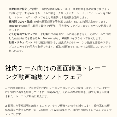
画面録画に特化して設計:
 一般的な動画編集ツールは、画面録画を他の映像と同じよう
に扱います。Trupeer はカーソルの動き、クリックパターン、UI ナビゲーションを理解
し、トレーニングコンテンツをより効果的にする編集を適用します。
数時間ではなく数分:
 10分の画面録画を手作業で編集するには1時間以上かかります。
Trupeer の AI は同じ録画を数分で処理し、手作業なしでプロフェッショナルな結果を提
供します。
どんな録画でもアップロード可能:
 1つの録画ツールに縛られません。どのツールで作成
した画面録画でも持ち込み、Trupeer が同じ AI 編集パイプラインで強化します。
動画＋ドキュメント:
 1本の画面録画から、編集済みのトレーニング動画と書面のステッ
プごとのガイドの両方を取得できます。1回の録画セッションから2種類のコンテンツを
得られます。
社内チーム向けの画面録画トレーニ
ング動画編集ソフトウェア
1. 生の画面録画を、プロ品質の社内トレーニングコンテンツに変換します。チームはすで
に日常的に画面を録画しています。Trupeer は、それらの生の録画を、誰でも追える洗練
されたトレーニング動画に変えます。
2. 録画した手順説明を編集することで、ライブ研修への依存を減らします。繰り返しの研
修会議を予定する代わりに、1回録画して AI に編集させ、再利用可能なトレーニングコンテ
ンツにします。