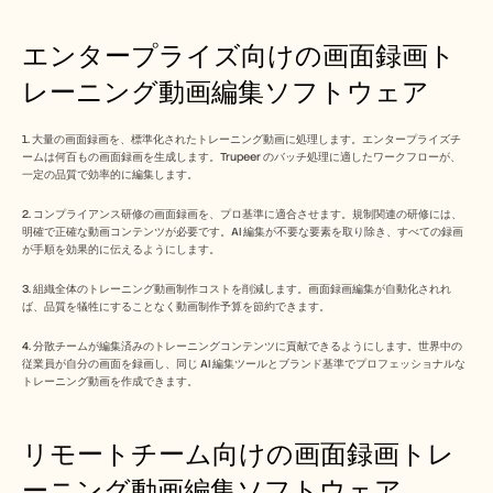
エンタープライズ向けの画面録画ト
レーニング動画編集ソフトウェア
1. 大量の画面録画を、標準化されたトレーニング動画に処理します。エンタープライズチ
ームは何百もの画面録画を生成します。Trupeer のバッチ処理に適したワークフローが、
一定の品質で効率的に編集します。
2. コンプライアンス研修の画面録画を、プロ基準に適合させます。規制関連の研修には、
明確で正確な動画コンテンツが必要です。AI 編集が不要な要素を取り除き、すべての録画
が手順を効果的に伝えるようにします。
3. 組織全体のトレーニング動画制作コストを削減します。画面録画編集が自動化されれ
ば、品質を犠牲にすることなく動画制作予算を節約できます。
4. 分散チームが編集済みのトレーニングコンテンツに貢献できるようにします。世界中の
従業員が自分の画面を録画し、同じ AI 編集ツールとブランド基準でプロフェッショナルな
トレーニング動画を作成できます。
リモートチーム向けの画面録画トレ
ーニング動画編集ソフトウェア