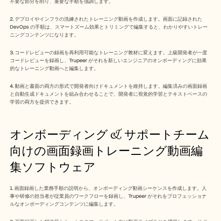
不要な部分を削り、重要な手順を強調します。
2. デプロイやインフラの洗練されたトレーニング動画を作成します。画面に記録された 
DevOps の手順は、スマートズーム効果とトリミングで編集すると、わかりやすいトレー
ニングコンテンツになります。
3. コードレビューの録画を再利用可能なトレーニング教材に変えます。上級開発者が一度
コードレビューを録画し、Trupeer がそれを新しいエンジニアのオンボーディングに効果
的なトレーニング動画へと編集します。
4. 動画と書面の両方の形式で開発者向けドキュメントを維持します。編集済みの画面録画
と自動生成ドキュメントを組み合わせることで、開発者に視覚的学習とテキストベースの
学習の両方を提供できます。
オンボーディング & サポートチーム
向けの画面録画トレーニング動画編
集ソフトウェア 
1. 画面録画した業務手順の説明から、オンボーディング動画シーケンスを作成します。人
事や研修の担当者が従業員のワークフローを録画し、Trupeer がそれをプロフェッショナ
ルなオンボーディングコンテンツに編集します。