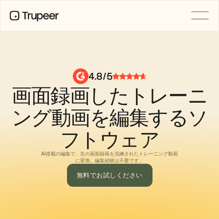
製品
動画
ドキュメント
4.8/5
翻訳
画面録画したトレーニ
ナレッジベース
AIアバター
ブランドキット
ング動画を編集するソ
共有ページ
AI画面録画
フトウェア
AI搭載の編集で、生の画面録画を洗練されたトレーニング動画
に変換。編集経験は不要です。
リソース
変革を起こすAIチャンピオン
無料でお試しください
信頼センター
機能リクエスト
ドキュメントテンプレート
Industry