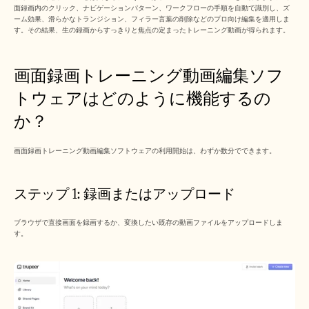
採用情報
面録画内のクリック、ナビゲーションパターン、ワークフローの手順を自動で識別し、ズ
ーム効果、滑らかなトランジション、フィラー言葉の削除などのプロ向け編集を適用しま
す。その結果、生の録画からすっきりと焦点の定まったトレーニング動画が得られます。
デモを予約する
画面録画トレーニング動画編集ソフ
無料トライアルを始める
トウェアはどのように機能するの
か？
画面録画トレーニング動画編集ソフトウェアの利用開始は、わずか数分でできます。
ステップ 1: 録画またはアップロード
ブラウザで直接画面を録画するか、変換したい既存の動画ファイルをアップロードしま
す。