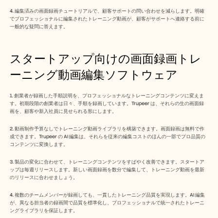
4. 編集済みの画面録画チュートリアルで、顧客サポートの問い合わせを減らします。明確
でプロフェッショナルに編集されたトレーニング動画が、顧客がサポートへ連絡する前に
一般的な疑問に答えます。
スタートアップ向けの画面録画トレ
ーニング動画編集ソフトウェア
1. 創業者が録画した手順説明を、プロフェッショナルなトレーニングコンテンツに変えま
す。初期段階の創業者は日々、手順を録画しています。Trupeer は、それらの生の画面録
画を、顧客や新入社員に見せられる形にします。
2. 動画制作予算なしでトレーニング動画ライブラリを構築できます。画面録画は無料で作
成できます。Trupeer の AI 編集は、それらを従来の編集コストのほんの一部でプロ品質の
コンテンツに変換します。
3. 製品の変化に合わせて、トレーニングコンテンツをすばやく改善できます。スタートア
ップは毎週リリースします。新しい画面録画を数分で編集して、トレーニング動画を最新
のリリースに合わせましょう。
4. 複数のチームメンバーが録画しても、一貫したトレーニング品質を実現します。AI 編集
が、異なる担当者の録画間で品質を標準化し、プロフェッショナルで統一されたトレーニ
ングライブラリを保証します。