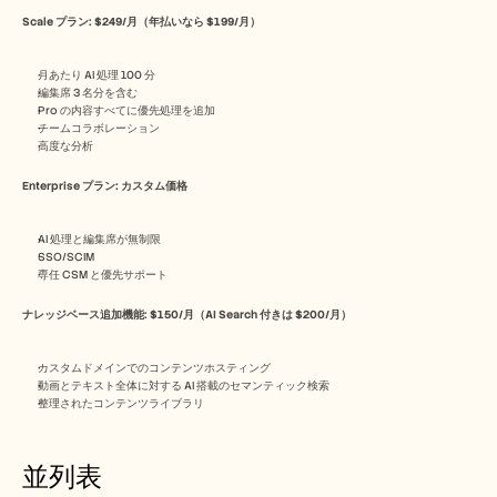
Scale プラン: $249/月（年払いなら $199/月）
月あたり AI 処理 100 分
編集席 3 名分を含む
Pro の内容すべてに優先処理を追加
チームコラボレーション
高度な分析
Enterprise プラン: カスタム価格
AI 処理と編集席が無制限
SSO/SCIM
専任 CSM と優先サポート
ナレッジベース追加機能: $150/月（AI Search 付きは $200/月）
カスタムドメインでのコンテンツホスティング
動画とテキスト全体に対する AI 搭載のセマンティック検索
整理されたコンテンツライブラリ
並列表