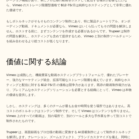
レーション機能があり、単にプロ仕様の動画をホストして配信する場所が必要なだけな
ら、Vimeo のストレージ階層型価格で $12-75/月は純粋なホスティングとして非常に優れ
た価値です。
もしボトルネックがそもそものコンテンツ制作にあり、特に製品チュートリアル、オンボ
ーディング動画、ドキュメントが必要なら、Vimeo はいくら払ってもその問題を解決しま
せん。ホストする前に、まずコンテンツを作成する必要があるからです。Trupeer は制作
の問題を解決し、ホスティングも含めて提供するため、Vimeo と別の制作ツールチェーン
を組み合わせるより総コストが低くなります。
価値に関する結論
Vimeo は成熟した、機能豊富な動画ホスティングプラットフォームで、優れたプレーヤ
ー、強力なマーケティング統合、拡張可能なストレージ階層を備えています。純粋なホス
ティングと配信に対する $12-75/月 の価格は競争力があります。既存の動画制作能力があ
り、プレミアムなホスティングソリューションを必要とする組織にとって、Vimeo は本物
の価値を提供します。
しかし、ホスティングは、多くのチームが最もお金や時間を使う場所ではありません。高
コストのボトルネックはコンテンツ制作です。そして Vimeo はコンテンツを作りません。
Vimeo 上のすべての動画は、別の場所で、別のツールと多大な手作業を伴って別コストで
制作されたものです。
Trupeer は、画面録画をプロ仕様の動画に変換する AI 搭載制作によって制作ボトルネック
を解消します。ナレーション、ズームエフェクト、ブランドカスタマイズを備え、同時に