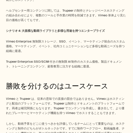
ヘルプセンター用コンテンツに関しては、Trupeer の制作とナレッジベースホスティング
の組み合わせにより、複数のツールと手作業の時間を削減できます。Vimeo 単体より見た
目の価格が高くてもです。
シナリオ 4: 大規模な動画ライブラリと多様な用途を持つエンタープライズ
Vimeo Enterprise: 無制限ストレージ、SSO、イベント、マーケティング統合のカスタム
価格。マーケティング、イベント、社内コミュニケーションなど多様な動画ニーズを持つ
組織に最適。
Trupeer Enterprise: SSO/SCIM 付きの無制限 AI 制作のカスタム価格。製品ドキュメン
ト、トレーニングコンテンツ、顧客教育に注力する組織に最適。
勝敗を分けるのはユースケース
Vimeo と Trupeer は、従来の意味での直接の競合ではありません。Vimeo はホスティン
グと配信のプラットフォームです。Trupeer は制作とドキュメントのプラットフォームで
す。両者は補完関係にもなります。Trupeer でコンテンツを作成し、書き出して、より優
れたプレーヤーとマーケティング機能を持つ Vimeo でホストすることもできます。
しかし、動画予算をどこに使うべきかを評価しているチームにとって重要なのは、ホステ
ィングと制作のどちらがボトルネックかです。すでに制作ワークフロー、動画編集者、ナ