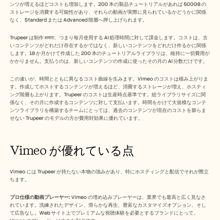
ンツが増えるほどコストも増加します。200 本の製品チュートリアルがあれば 500GB の
ストレージを消費する可能性があり、それらの動画が実際に見られているかどうかに関係
なく、Standard または Advanced 階層へ押し上げられます。
Trupeer は制作 क्षमता、つまり毎月使用する AI 処理時間に対して課金します。コストは、古
いコンテンツがどれだけ存在するかではなく、新しいコンテンツをどれだけ作るかに関係
します。18 か月かけて作成した 200 本のチュートリアルライブラリは、維持に一切費用が
かかりません。支払うのは、新しいコンテンツの作成に使ったその月の AI 分数だけです。
この違いが、時間とともに異なるコスト曲線を生みます。Vimeo のコストは積み上がりま
す。作成してホストするコンテンツが増えるほど、消費するストレージが増え、ホスティ
ング階層も上がります。Trupeer のコストは生産時点基準です。総ライブラリサイズに関
係なく、その月に作成するコンテンツに対して支払います。時間をかけて大規模なコンテ
ンツライブラリを構築するチームにとっては、過去のコンテンツが現在のコストを膨らま
せない Trupeer のモデルの方が費用対効果に優れています。
Vimeo が優れている点
Vimeo には Trupeer が持たない本物の強みがあり、特にホスティングと配信でそれが際立
ちます。
プロ仕様の動画プレーヤー:
 Vimeo の埋め込みプレーヤーは、業界でも最高と広く見なさ
れています。洗練されたデザイン、滑らかな再生、豊富なカスタマイズオプション、そし
て広告なし。Web サイト上でプレミアムな視聴体験を必要とするブランドにとって、