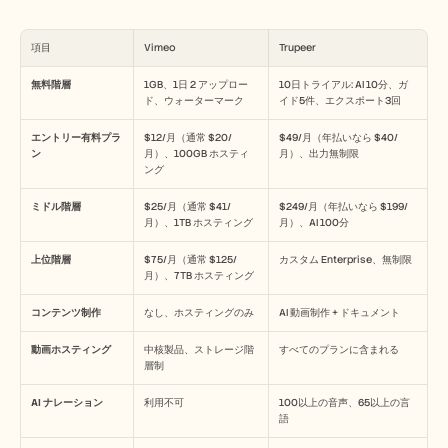
項目
Vimeo
Trupeer
無料階層
1GB、1日 2 アップロー
10日トライアル: AI 10分、ガ
ド、ウォーターマーク
イド5件、エクスポート3回
エントリー有料プラ
$12/月（通常 $20/
$49/月（年払いなら $40/
ン
月）、100GB ホスティ
月）、出力無制限
ング
ミドル階層
$25/月（通常 $41/
$249/月（年払いなら $199/
月）、1TB ホスティング
月）、AI 100分
上位階層
$75/月（通常 $125/
カスタム Enterprise、無制限
月）、7TB ホスティング
コンテンツ制作
なし、ホスティングのみ
AI 動画制作 + ドキュメント
動画ホスティング
中核製品、ストレージ階
すべてのプランに含まれる
層制
AI ナレーション
利用不可
100以上の音声、65以上の言
語