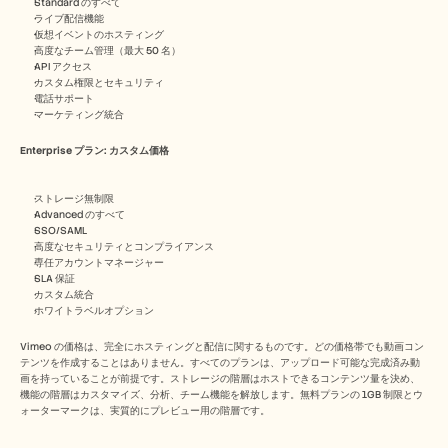
Standard のすべて
ライブ配信機能
仮想イベントのホスティング
高度なチーム管理（最大 50 名）
API アクセス
カスタム権限とセキュリティ
電話サポート
マーケティング統合
Enterprise プラン: カスタム価格
ストレージ無制限
Advanced のすべて
SSO/SAML
高度なセキュリティとコンプライアンス
専任アカウントマネージャー
SLA 保証
カスタム統合
ホワイトラベルオプション
Vimeo の価格は、完全にホスティングと配信に関するものです。どの価格帯でも動画コン
テンツを作成することはありません。すべてのプランは、アップロード可能な完成済み動
画を持っていることが前提です。ストレージの階層はホストできるコンテンツ量を決め、
機能の階層はカスタマイズ、分析、チーム機能を解放します。無料プランの 1GB 制限とウ
ォーターマークは、実質的にプレビュー用の階層です。