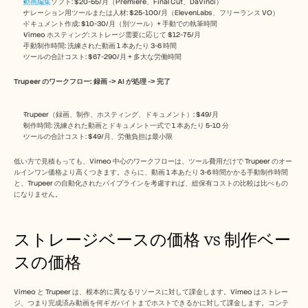
動画編集
ソフト: $20-55/月（Premiere、Final Cut、DaVinci）
ナレーション用ツールまたは人材: $25-100/月（ElevenLabs、フリーランス VO）
ドキュメント作成: $10-30/月（別ツール）+ 手動での執筆時間
Vimeo ホスティング: ストレージ需要に応じて $12-75/月
手動制作時間: 洗練された動画 1 本あたり 3-6 時間
ツールの合計コスト: $67-290/月 + 多大な労働時間
Trupeer のワークフロー: 録画 -> AI が処理 -> 完了
Trupeer（録画、制作、ホスティング、ドキュメント）: $49/月
制作時間: 洗練された動画とドキュメント一式で 1 本あたり 5-10 分
ツールの合計コスト: $49/月、労働負担は最小限
低い方で見積もっても、Vimeo 中心のワークフローは、ツール費用だけで Trupeer のオー
ルインワン価格より高くつきます。さらに、動画 1 本あたり 3-6 時間かかる手動制作時間
と、Trupeer の自動化されたパイプラインを考慮すれば、総保有コストの比較は比べもの
になりません。
ストレージベースの価格 vs 制作ベー
スの価格
Vimeo と Trupeer は、根本的に異なるリソースに対して課金します。Vimeo はストレー
ジ、つまり完成済み動画を何ギガバイトまでホストできるかに対して課金します。コンテ