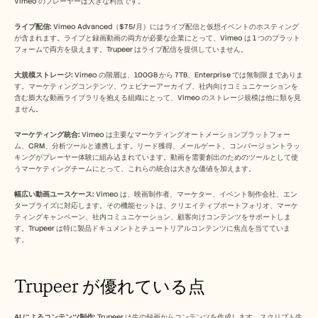
Vimeo のプレーヤーは大きな利点です。
ライブ配信:
 Vimeo Advanced（$75/月）にはライブ配信と仮想イベントのホスティング
が含まれます。ライブと録画動画の両方が必要な企業にとって、Vimeo は 1 つのプラット
フォームで両方を扱えます。Trupeer はライブ配信を提供していません。
大規模ストレージ:
 Vimeo の階層は、100GB から 7TB、Enterprise では無制限までありま
す。マーケティングコンテンツ、ウェビナーアーカイブ、社内向けコミュニケーションを
含む膨大な動画ライブラリを抱える組織にとって、Vimeo のストレージ規模は他に類を見
ません。
マーケティング統合:
 Vimeo は主要なマーケティングオートメーションプラットフォー
ム、CRM、分析ツールと連携します。リード獲得、メールゲート、コンバージョントラッ
キングがプレーヤー体験に組み込まれています。動画を需要創出のためのツールとして使
うマーケティングチームにとって、これらの統合は大きな価値を加えます。
幅広い動画ユースケース:
 Vimeo は、映画制作者、マーケター、イベント制作会社、エン
タープライズに対応します。その機能セットは、クリエイティブポートフォリオ、マーケ
ティングキャンペーン、社内コミュニケーション、顧客向けコンテンツをサポートしま
す。Trupeer は特に製品ドキュメントとチュートリアルコンテンツに焦点を当てていま
す。
Trupeer が優れている点
AI によるコンテンツ制作:
 Trupeer は生の録画からコンテンツを作成します。スクリプト生