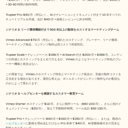
+ 30-60 時間の制作時間。
Trupeer Pro: $40/月（年払い）。AI がナレーションとドキュメント付きで 10 本すべての
チュートリアルを作成。合計: $40/月 + 録画とレビューに約 2 時間。
シナリオ 2: リード獲得機能付きで 500 本以上の動画をホストするマーケティングチーム
Vimeo Advanced: $75/月（年払い）。優れたホスティング、プレーヤー、リード獲得、
マーケティング統合。コンテンツ制作は別コストで外部対応。
Trupeer Scale + ナレッジベース: $199/月 + AI Search 付き $200/月 = $399/月。コンテン
ツの作成とホスティングをまとめて行えるが、Vimeo のようなマーケティング特化のプレ
ーヤー機能と統合はない。
この用途では、Vimeo のホスティング特化とマーケティング統合が、別途の制作コストを
正当化する場合があります。適切な答えは、ボトルネックがコンテンツ制作なのか配信な
のかによって変わります。
シナリオ 3: ヘルプセンターを構築するカスタマー教育チーム
Vimeo Starter: ホスティング $12/月。さらに制作ツール（$60-100/月）。さらに別のド
キュメントツール（$20/月）。加えて手動制作時間。ツール合計: $92-132/月。
Trupeer Pro + ナレッジベース: $40/月 + $150/月 = $190/月（年払い）。または、既存の
ヘルプセンター
に動画を埋め込むだけなら Pro 単体で $40/月。AI 搭載検索付きの完全な
制作とホスティング。