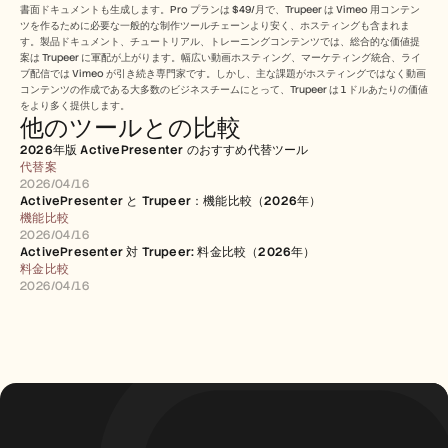
書面ドキュメントも生成します。Pro プランは $49/月で、Trupeer は Vimeo 用コンテン
ツを作るために必要な一般的な制作ツールチェーンより安く、ホスティングも含まれま
す。製品ドキュメント、チュートリアル、トレーニングコンテンツでは、総合的な価値提
案は Trupeer に軍配が上がります。幅広い動画ホスティング、マーケティング統合、ライ
ブ配信では Vimeo が引き続き専門家です。しかし、主な課題がホスティングではなく動画
コンテンツの作成である大多数のビジネスチームにとって、Trupeer は 1 ドルあたりの価値
をより多く提供します。
他のツールとの比較
2026年版 ActivePresenter のおすすめ代替ツール
代替案
2026/04/16
ActivePresenter と Trupeer：機能比較（2026年）
機能比較
2026/04/16
ActivePresenter 対 Trupeer: 料金比較（2026年）
料金比較
2026/04/16