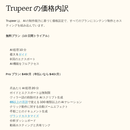
Trupeer の価格内訳
Trupeer は、AI の制作能力に基づく価格設定で、すべてのプランにコンテンツ制作とホス
ティングを組み込んでいます。
無料プラン（10 日間トライアル）
AI 処理 10 分
最大 5 
ガイド
3 回のエクスポート
AI 機能をフルアクセス
Pro プラン: $49/月（年払いなら $40/月）
月あたり AI 処理 20 分
ガイドとエクスポートは無制限
フィラー語の削除付き AI スクリプト生成
65以上の言語
で使える 100 種類以上の AI ナレーション
クリック動作に対する自動ズームエフェクト
手順ごとのドキュメント生成
ブランドカスタマイズ
分析ダッシュボード
動画ホスティングと共有リンク