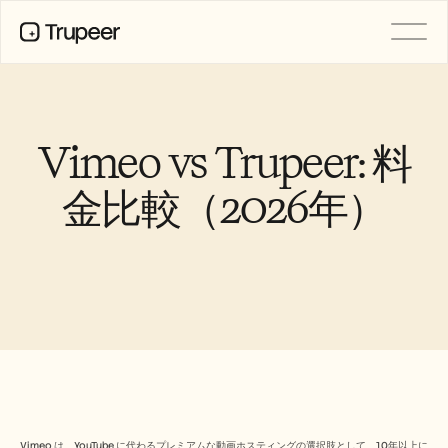
製品
動画
ドキュメント
Vimeo vs Trupeer: 料
翻訳
ナレッジベース
金比較（2026年）
AIアバター
ブランドキット
共有ページ
AI画面録画
リソース
変革を起こすAIチャンピオン
信頼センター
機能リクエスト
ドキュメントテンプレート
Industry
Vimeo は、YouTube に代わるプレミアムな動画ホスティングの選択肢として、10年以上に