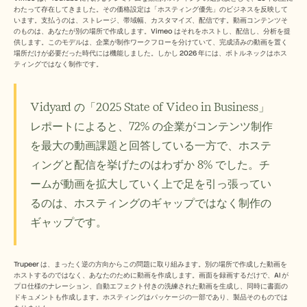
Free Tools
わたって存在してきました。その価格設定は「ホスティング優先」のビジネスを反映して
よくある質問
います。支払うのは、ストレージ、帯域幅、カスタマイズ、配信です。動画コンテンツそ
Announcement
のものは、あなたが別の場所で作成します。Vimeo はそれをホストし、配信し、分析を提
Partner Program
供します。このモデルは、企業が制作ワークフローを分けていて、完成済みの動画を置く
場所だけが必要だった時代には機能しました。しかし 2026 年には、ボトルネックはホス
ユースケース
ティングではなく制作です。
変更管理
セールスイネーブルメント
プリセールス
Vidyard の「2025 State of Video in Business」
プロダクトマーケティング
カスタマーサクセス
レポートによると、72% の企業がコンテンツ制作
トレーニング
を最大の動画課題と回答している一方で、ホステ
See more
ィングと配信を挙げたのはわずか 8% でした。チ
ームが動画を拡大していく上で足を引っ張ってい
お客様の事例
るのは、ホスティングのギャップではなく制作の
ギャップです。
ヘルプセンター
Trupeer は、まったく逆の方向からこの問題に取り組みます。別の場所で作成した動画を
料金
ホストするのではなく、あなたのために動画を作成します。画面を録画するだけで、AI が
プロ仕様のナレーション、自動エフェクト付きの洗練された動画を生成し、同時に書面の
ドキュメントも作成します。ホスティングはパッケージの一部であり、製品そのものでは