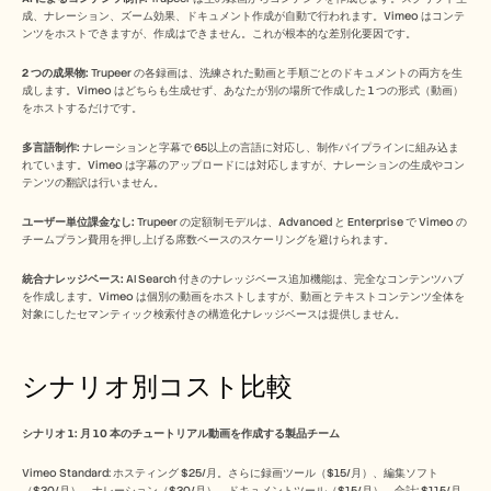
成、ナレーション、ズーム効果、ドキュメント作成が自動で行われます。Vimeo はコンテ
ンツをホストできますが、作成はできません。これが根本的な差別化要因です。
2 つの成果物:
 Trupeer の各録画は、洗練された動画と手順ごとのドキュメントの両方を生
成します。Vimeo はどちらも生成せず、あなたが別の場所で作成した 1 つの形式（動画）
をホストするだけです。
多言語制作:
 ナレーションと字幕で 65以上の言語に対応し、制作パイプラインに組み込ま
れています。Vimeo は字幕のアップロードには対応しますが、ナレーションの生成やコン
テンツの翻訳は行いません。
ユーザー単位課金なし:
 Trupeer の定額制モデルは、Advanced と Enterprise で Vimeo の
チームプラン費用を押し上げる席数ベースのスケーリングを避けられます。
統合ナレッジベース:
 AI Search 付きのナレッジベース追加機能は、完全なコンテンツハブ
を作成します。Vimeo は個別の動画をホストしますが、動画とテキストコンテンツ全体を
対象にしたセマンティック検索付きの構造化ナレッジベースは提供しません。
シナリオ別コスト比較
シナリオ 1: 月 10 本のチュートリアル動画を作成する製品チーム
Vimeo Standard: ホスティング $25/月。さらに録画ツール（$15/月）、編集ソフト
（$30/月）、ナレーション（$30/月）、ドキュメントツール（$15/月）。合計: $115/月 