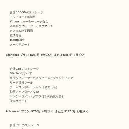
合計 100GB のストレージ
アップロード無制限
Vimeo ウォーターマークなし
基本的なプレーヤーカスタマイズ
カスタム終了画面
標準分析
1080p 再生
メールサポート
Standard プラン: $25/月（年払い）または $41/月（月払い）
合計 1TB のストレージ
Starter のすべて
高度なプレーヤーカスタマイズとブランディング
リード獲得ツール
チームコラボレーション（最大 5 名）
動画チャプターと CTA
エンゲージメントグラフ付きの高度な分析
優先サポート
Advanced プラン: $75/月（年払い）または $125/月（月払い）
合計 7TB のストレージ