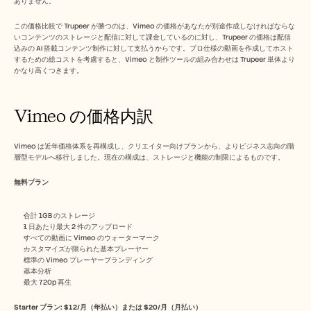
ありません。
採用情報
この価格比較で Trupeer が勝つのは、Vimeo の価格があなたが別途作成しなければならな
いコンテンツのストレージと配信に対して課金しているのに対し、Trupeer の価格は配信
デモを予約する
込みの AI 搭載コンテンツ制作に対して支払うからです。プロ仕様の動画を作成してホスト
するための総コストを考慮すると、Vimeo と制作ツールの組み合わせは Trupeer 単体より
無料トライアルを始める
かなり高くつきます。
Vimeo の価格内訳
Vimeo は近年価格体系を再構成し、クリエイター向けプランから、よりビジネス志向の階
層型モデルへ移行しました。現在の構成は、ストレージと機能の制限によるものです。
無料プラン
合計 1GB のストレージ
1 日あたり最大 2 件のアップロード
すべての動画に Vimeo のウォーターマーク
カスタマイズが限られた基本プレーヤー
標準の Vimeo プレーヤーブランディング
基本分析
最大 720p 再生
Starter プラン: $12/月（年払い）または $20/月（月払い）