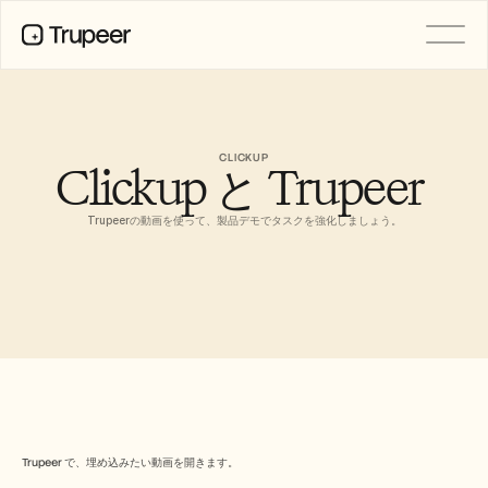
製品
動画
ドキュメント
CLICKUP
Clickup と Trupeer 
翻訳
ナレッジベース
AIアバター
Trupeerの動画を使って、製品デモでタスクを強化しましょう。
ブランドキット
共有ページ
AI画面録画
リソース
変革を起こすAIチャンピオン
信頼センター
機能リクエスト
ドキュメントテンプレート
Trupeer で、埋め込みたい動画を開きます。
Industry