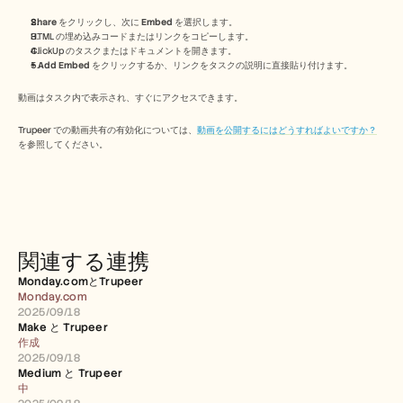
Free Tools
よくある質問
Share
 をクリックし、次に 
Embed
 を選択します。
Announcement
HTML の埋め込みコードまたはリンクをコピーします。
ClickUp のタスクまたはドキュメントを開きます。
Partner Program
+ Add Embed
 をクリックするか、リンクをタスクの説明に直接貼り付けます。
ユースケース
変更管理
動画はタスク内で表示され、すぐにアクセスできます。
セールスイネーブルメント
プリセールス
Trupeer での動画共有の有効化については、
動画を公開するにはどうすればよいですか？
プロダクトマーケティング
を参照してください。
カスタマーサクセス
トレーニング
See more
関連する連携
お客様の事例
Monday.comとTrupeer 
Monday.com
ヘルプセンター
2025/09/18
Make と Trupeer
作成
料金
2025/09/18
Medium と Trupeer
中