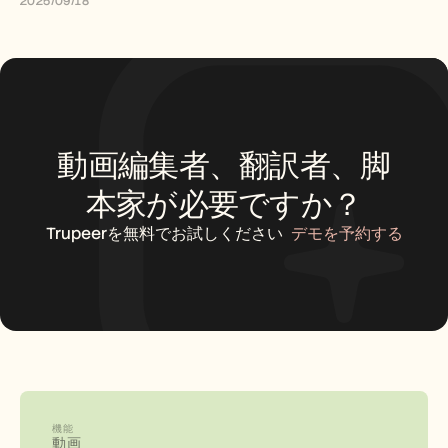
2025/09/18
採用情報
デモを予約する
無料トライアルを始める
動画編集者、翻訳者、脚
本家が必要ですか？
Trupeerを無料でお試しください
デモを予約する
機能
動画