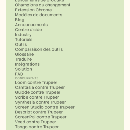
Lancements de produits
Champions du changement
Extension Chrome
Modèles de documents
Blog
Announcements
Centre d'aide
Industry
Tutoriels
Outils
Comparaison des outils
Glossaire
Traduire
Intégrations
Solution
FAQ
CONCURRENTS
Loom contre Trupeer
Camtasia contre Trupeer
Guidde contre Trupeer
Scribe contre Trupeer
Synthesia contre Trupeer
Screen Studio contre Trupeer
Descript contre Trupeer
ScreenPal contre Trupeer
Veed contre Trupeer
Tango contre Trupeer