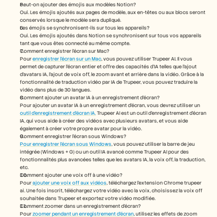
Peut-on ajouter des émojis aux modèles Notion?
Oui. Les émojis ajoutés aux pages de modèle, aux en-têtes ou aux blocs seront 
conservés lorsque le modèle sera dupliqué.
Les émojis se synchronisent-ils sur tous les appareils?
Oui. Les émojis ajoutés dans Notion se synchronisent sur tous vos appareils 
tant que vous êtes connecté au même compte.
Comment enregistrer l’écran sur Mac? 
Pour 
enregistrer l’écran sur un Mac
, vous pouvez utiliser Trupeer AI. Il vous 
permet de capturer l’écran entier et offre des capacités d’IA telles que l’ajout 
d’avatars IA, l’ajout de voix off, le zoom avant et arrière dans la vidéo. Grâce à la 
fonctionnalité de traduction vidéo par IA de Trupeer, vous pouvez traduire la 
vidéo dans plus de 30 langues. 
Comment ajouter un avatar IA à un enregistrement d’écran?
Pour ajouter un avatar IA à un enregistrement d’écran, vous devrez utiliser un 
outil d’enregistrement d’écran IA.
 Trupeer AI est un outil d’enregistrement d’écran 
IA, qui vous aide à créer des vidéos avec plusieurs avatars, et vous aide 
également à créer votre propre avatar pour la vidéo.
Comment enregistrer l’écran sous Windows?
Pour enregistrer l’écran sous Windows
, vous pouvez utiliser la barre de jeu 
intégrée (Windows + G) ou un outil IA avancé comme Trupeer AI pour des 
fonctionnalités plus avancées telles que les avatars IA, la voix off, la traduction, 
etc.
Comment ajouter une voix off à une vidéo?
Pour
 ajouter une voix off aux vidéos
, téléchargez l’extension Chrome trupeer 
ai. Une fois inscrit, téléchargez votre vidéo avec la voix, choisissez la voix off 
souhaitée dans Trupeer et exportez votre vidéo modifiée. 
Comment zoomer dans un enregistrement d’écran?
Pour 
zoomer pendant un enregistrement d’écran
, utilisez les effets de zoom 