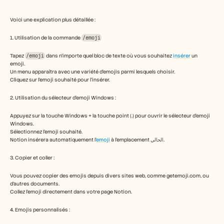
Free Tools
FAQ
Announcement
Voici une explication plus détaillée :
Partner Program
1. Utilisation de la commande 
/emoji
CAS D'UTILISATION
Gestion du changement
Tapez 
/emoji
 dans n'importe quel bloc de texte où vous souhaitez 
insérer
 un 
Activation des ventes
emoji. 
Pré-vente
Un menu apparaîtra avec une variété d'emojis parmi lesquels choisir. 
Marketing produit
Cliquez sur l'emoji souhaité pour l'insérer. 
Succès client
Formation
2. Utilisation du sélecteur d'emoji Windows :
See more
Appuyez sur la touche Windows + la touche point (.) pour ouvrir le sélecteur d'emoji 
Windows.
Sélectionnez l'emoji souhaité.
Notion insérera automatiquement l'
emoji
 à l'emplacement الحالي. 
Témoignages clients
3. Copier et coller :
Centre d'aide
Vous pouvez copier des emojis depuis divers sites web, comme getemoji.com, ou 
d'autres documents.
Collez l'emoji directement dans votre page Notion. 
Tarifs
4. Emojis personnalisés :