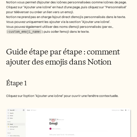
Carrières
Notion vous permet d'ajouter des icônes personnalisées comme icônes de page. 
Cliquez sur "Ajouter une icône" en haut d'une page, puis cliquez sur "Personnalisé" 
pour téléverser ou créer un lien vers un emoji. 
Notion ne prend pas en charge l'ajout direct d'emojis personnalisés dans le texte. 
Réserver une démonstration
Vous pouvez uniquement les ajouter via la section "Ajouter une icône". 
Vous pouvez également utiliser des noms d'emoji personnalisés (par ex., 
Commencer l'essai gratuit
:custom_emoji_name:
) puis coller l'emoji dans le texte. 
Guide étape par étape : comment 
ajouter des emojis dans Notion
Étape 1
Cliquez sur l'option "Ajouter une icône" pour ouvrir une fenêtre contextuelle.