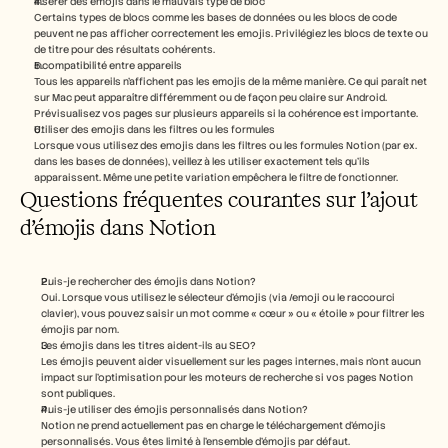
Insérer des emojis dans le mauvais type de bloc
Certains types de blocs comme les bases de données ou les blocs de code 
peuvent ne pas afficher correctement les emojis. Privilégiez les blocs de texte ou 
de titre pour des résultats cohérents.
Incompatibilité entre appareils
Tous les appareils n’affichent pas les emojis de la même manière. Ce qui paraît net 
sur Mac peut apparaître différemment ou de façon peu claire sur Android. 
Prévisualisez vos pages sur plusieurs appareils si la cohérence est importante.
Utiliser des emojis dans les filtres ou les formules
Lorsque vous utilisez des emojis dans les filtres ou les formules Notion (par ex. 
dans les bases de données), veillez à les utiliser exactement tels qu’ils 
apparaissent. Même une petite variation empêchera le filtre de fonctionner.
Questions fréquentes courantes sur l’ajout 
d’émojis dans Notion
Puis-je rechercher des émojis dans Notion?
Oui. Lorsque vous utilisez le sélecteur d’émojis (via /emoji ou le raccourci 
clavier), vous pouvez saisir un mot comme « cœur » ou « étoile » pour filtrer les 
émojis par nom.
Les émojis dans les titres aident-ils au SEO?
Les émojis peuvent aider visuellement sur les pages internes, mais n’ont aucun 
impact sur l’optimisation pour les moteurs de recherche si vos pages Notion 
sont publiques.
Puis-je utiliser des émojis personnalisés dans Notion?
Notion ne prend actuellement pas en charge le téléchargement d’émojis 
personnalisés. Vous êtes limité à l’ensemble d’émojis par défaut.