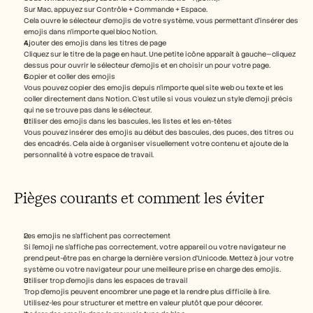
Sur Mac, appuyez sur Contrôle + Commande + Espace.
Cela ouvre le sélecteur d’emojis de votre système, vous permettant d’insérer des 
emojis dans n’importe quel bloc Notion.
Ajouter des emojis dans les titres de page
Cliquez sur le titre de la page en haut. Une petite icône apparaît à gauche—cliquez 
dessus pour ouvrir le sélecteur d’emojis et en choisir un pour votre page.
Copier et coller des emojis
Vous pouvez copier des emojis depuis n’importe quel site web ou texte et les 
coller directement dans Notion. C’est utile si vous voulez un style d’emoji précis 
qui ne se trouve pas dans le sélecteur.
Utiliser des emojis dans les bascules, les listes et les en-têtes
Vous pouvez insérer des emojis au début des bascules, des puces, des titres ou 
des encadrés. Cela aide à organiser visuellement votre contenu et ajoute de la 
personnalité à votre espace de travail.
Pièges courants et comment les éviter
Les emojis ne s’affichent pas correctement
Si l’emoji ne s’affiche pas correctement, votre appareil ou votre navigateur ne 
prend peut-être pas en charge la dernière version d’Unicode. Mettez à jour votre 
système ou votre navigateur pour une meilleure prise en charge des emojis.
Utiliser trop d’emojis dans les espaces de travail
Trop d’emojis peuvent encombrer une page et la rendre plus difficile à lire. 
Utilisez-les pour structurer et mettre en valeur plutôt que pour décorer.