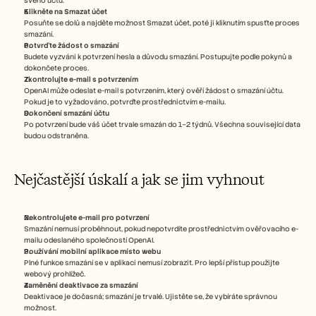
svého účtu.
Klikněte na Smazat účet
Posuňte se dolů a najděte možnost Smazat účet, poté ji kliknutím spusťte proces 
smazání.
Potvrďte žádost o smazání
Budete vyzváni k potvrzení hesla a důvodu smazání. Postupujte podle pokynů a 
dokončete proces.
Zkontrolujte e-mail s potvrzením
OpenAI může odeslat e-mail s potvrzením, který ověří žádost o smazání účtu. 
Pokud je to vyžadováno, potvrďte prostřednictvím e-mailu.
Dokončení smazání účtu
Po potvrzení bude váš účet trvale smazán do 1–2 týdnů. Všechna související data 
budou odstraněna.
Nejčastější úskalí a jak se jim vyhnout
Nekontrolujete e-mail pro potvrzení
Smazání nemusí proběhnout, pokud nepotvrdíte prostřednictvím ověřovacího e-
mailu odeslaného společností OpenAI.
Používání mobilní aplikace místo webu
Plné funkce smazání se v aplikaci nemusí zobrazit. Pro lepší přístup použijte 
webový prohlížeč.
Zaměnění deaktivace za smazání
Deaktivace je dočasná; smazání je trvalé. Ujistěte se, že vybíráte správnou 
možnost.