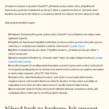
Free Tools
FAQs
Chcete-li smazat svůj účet ChatGPT, přihlaste se ke svému účtu, přejděte do 
Announcement
Nastavení, poté do Ovládacích prvků pro data a vyberte možnost „Smazat účet“. 
Budete muset potvrdit žádost o smazání a berte na vědomí, že tato akce je trvalá. 
Partner Program
USECASES
Zde je podrobnější rozpis:
Change Management
Sales Enablement
Pre-sales
Přihlášení: Získejte přístup ke svému účtu ChatGPT prostřednictvím webu nebo 
Product Marketing
aplikace OpenAI. 
Customer Success
Přejděte do Nastavení: Najděte a klikněte na ikonu svého profilu (obvykle vpravo 
nahoře) a v rozbalovací nabídce vyberte „Nastavení“, 
podle Trainn
. 
Training
Najděte Ovládací prvky pro data: Přejděte na kartu „Ovládací prvky pro data“ v 
See more
rámci nastavení. 
Zahajte smazání: Klikněte na „Smazat účet“ nebo na odpovídající možnost, 
podle 
OpenAI Help Center
. 
Potvrďte smazání: Pravděpodobně budete vyzváni k potvrzení svého rozhodnutí. 
Customer Stories
Postupujte podle pokynů na obrazovce, které mohou zahrnovat opětovné zadání 
e-mailu nebo napsání „DELETE“, říká Trainn. 
Smazání účtu: Jakmile bude potvrzeno, váš účet a související data budou 
naplánována k odstranění. Berte na vědomí, že jde o trvalou akci a později už 
Help Center
nebudete moci účet ani jeho data obnovit, podle OpenAI Help Center. 
Zachování dat: OpenAI může uchovávat některá data po omezenou dobu, jak 
vyžaduje zákon nebo jak to umožňují jejich zásady. 
Pricing
Návod krok za krokem: Jak smazat 