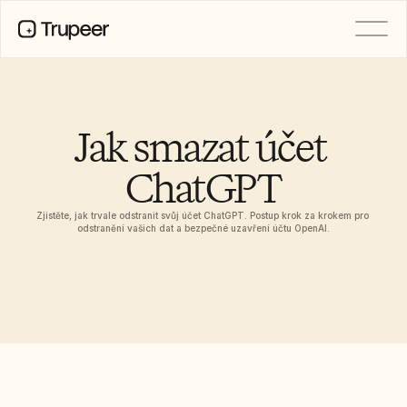
PRODUCT
Video
Documentation
Jak smazat účet 
Translation
Knowledge Base
ChatGPT
AI Avatars
Brand Kits
Shared Pages
Zjistěte, jak trvale odstranit svůj účet ChatGPT. Postup krok za krokem pro 
AI Screen Recording
odstranění vašich dat a bezpečné uzavření účtu OpenAI.
RESOURCES
AI Champions of Change
Trust Center
Nové produkty
Doc Templates
Industry