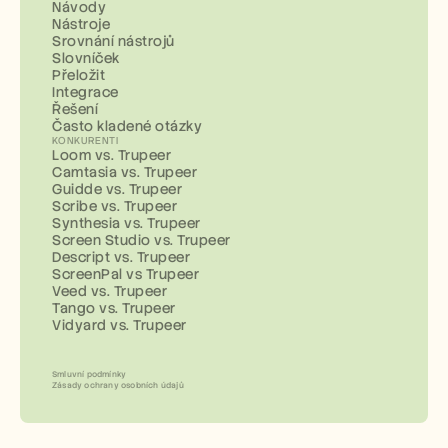
Návody
Nástroje
Srovnání nástrojů
Slovníček
Přeložit
Integrace
Řešení
Často kladené otázky
KONKURENTI
Loom vs. Trupeer
Camtasia vs. Trupeer
Guidde vs. Trupeer
Scribe vs. Trupeer
Synthesia vs. Trupeer
Screen Studio vs. Trupeer
Descript vs. Trupeer
ScreenPal vs Trupeer
Veed vs. Trupeer
Tango vs. Trupeer
Vidyard vs. Trupeer
Smluvní podmínky
Zásady ochrany osobních údajů