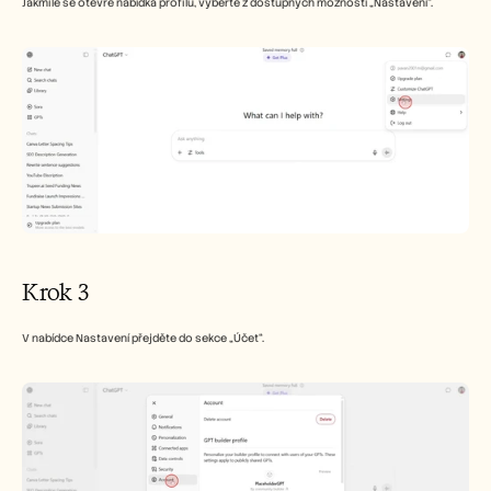
Jakmile se otevře nabídka profilu, vyberte z dostupných možností „Nastavení“.
Krok 3
V nabídce Nastavení přejděte do sekce „Účet“.