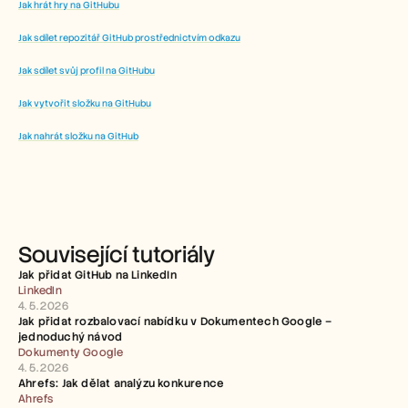
Jak hrát hry na GitHubu
Jak sdílet repozitář GitHub prostřednictvím odkazu
Jak sdílet svůj profil na GitHubu
Jak vytvořit složku na GitHubu
Jak nahrát složku na GitHub
Související tutoriály
Jak přidat GitHub na LinkedIn
LinkedIn
4. 5. 2026
Jak přidat rozbalovací nabídku v Dokumentech Google – 
jednoduchý návod
Dokumenty Google
4. 5. 2026
Ahrefs: Jak dělat analýzu konkurence
Ahrefs