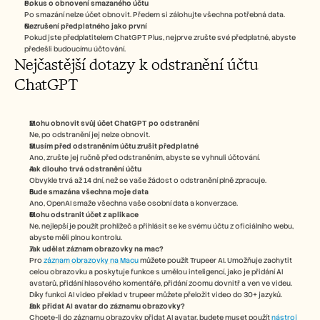
Pokus o obnovení smazaného účtu
Po smazání nelze účet obnovit. Předem si zálohujte všechna potřebná data.
Nezrušení předplatného jako první 
Pokud jste předplatitelem ChatGPT Plus, nejprve zrušte své předplatné, abyste 
předešli budoucímu účtování.
Nejčastější dotazy k odstranění účtu 
ChatGPT
Mohu obnovit svůj účet ChatGPT po odstranění
Ne, po odstranění jej nelze obnovit.
Musím před odstraněním účtu zrušit předplatné
Ano, zrušte jej ručně před odstraněním, abyste se vyhnuli účtování.
Jak dlouho trvá odstranění účtu
Obvykle trvá až 14 dní, než se vaše žádost o odstranění plně zpracuje.
Bude smazána všechna moje data
Ano, OpenAI smaže všechna vaše osobní data a konverzace.
Mohu odstranit účet z aplikace
Ne, nejlepší je použít prohlížeč a přihlásit se ke svému účtu z oficiálního webu, 
abyste měli plnou kontrolu.
Jak udělat záznam obrazovky na mac? 
Pro 
záznam obrazovky na Macu
 můžete použít Trupeer AI. Umožňuje zachytit 
celou obrazovku a poskytuje funkce s umělou inteligencí, jako je přidání AI 
avatarů, přidání hlasového komentáře, přidání zoomu dovnitř a ven ve videu. 
Díky funkci AI video překlad v trupeer můžete přeložit video do 30+ jazyků. 
Jak přidat AI avatar do záznamu obrazovky?
Chcete-li do záznamu obrazovky přidat AI avatar, budete muset použít 
nástroj 