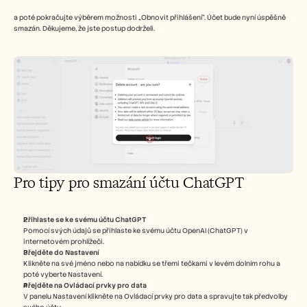
a poté pokračujte výběrem možnosti „Obnovit přihlášení“. Účet bude nyní úspěšně 
smazán. Děkujeme, že jste postup dodrželi.
Pro tipy pro smazání účtu ChatGPT
Přihlaste se ke svému účtu ChatGPT
Pomocí svých údajů se přihlaste ke svému účtu OpenAI (ChatGPT) v 
internetovém prohlížeči.
Přejděte do Nastavení
Klikněte na své jméno nebo na nabídku se třemi tečkami v levém dolním rohu a 
poté vyberte Nastavení.
Přejděte na Ovládací prvky pro data
V panelu Nastavení klikněte na Ovládací prvky pro data a spravujte tak předvolby 