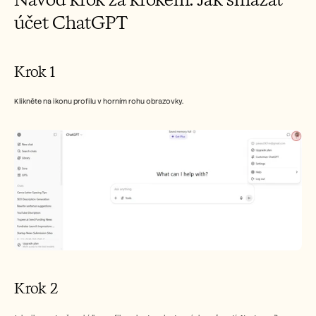
Careers
účet ChatGPT
Book a Demo
Krok 1
Start Free Trial
Klikněte na ikonu profilu v horním rohu obrazovky.
Krok 2