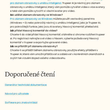
pro záznam obrazovky s umělou inteligencí.
 Trupeer AI je nástroj pro záznam 
obrazovky s umělou inteligencí, který vám pomůže vytvářet videa s více avatary 
a také vám pomůže vytvořit si vlastní avatar pro video.
Jak udělat záznam obrazovky ve Windows?
Pro záznam obrazovky ve Windows
 můžete použít vestavěný panel Hra 
(Windows + G) nebo pokročilý nástroj s umělou inteligencí, jako je Trupeer AI, 
pro pokročilejší funkce, jako jsou AI avatary, hlasový komentář, překlad atd.
Jak přidat hlasový komentář do videa?
Chcete-li do videí přidat hlasový komentář, stáhněte si chrome rozšíření trupeer 
ai. Po registraci nahrajte své video s hlasem, vyberte požadovaný hlasový 
komentář v trupeer a exportujte upravené video. 
Jak se přiblížit při záznamu obrazovky?
Chcete-li se přiblížit během záznamu obrazovky, použijte efekty přiblížení v 
Trupeer AI, které vám umožní přibližovat a oddalovat v konkrétních okamžicích a 
zvýšit tak vizuální dopad vašeho videoobsahu.
Doporučené čtení
Generátor technické dokumentace
Návod pro uživatele
Software pro znalostní bázi