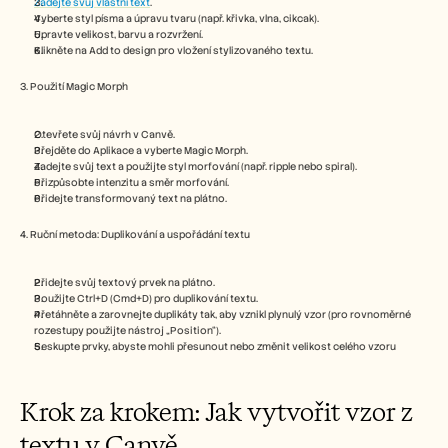
Zadejte svůj vlastní text
.
Careers
Vyberte styl písma a úpravu tvaru (např. křivka, vlna, cikcak).
Upravte velikost, barvu a rozvržení.
Klikněte na Add to design pro vložení stylizovaného textu.
Book a Demo
3. Použití Magic Morph
Start Free Trial
Otevřete svůj návrh v Canvě.
Přejděte do Aplikace a vyberte Magic Morph.
Zadejte svůj text a použijte styl morfování (např. ripple nebo spiral).
Přizpůsobte intenzitu a směr morfování.
Přidejte transformovaný text na plátno.
4. Ruční metoda: Duplikování a uspořádání textu
Přidejte svůj textový prvek na plátno.
Použijte Ctrl+D (Cmd+D) pro duplikování textu.
Přetáhněte a zarovnejte duplikáty tak, aby vznikl plynulý vzor (pro rovnoměrné 
rozestupy použijte nástroj „Position“).
Seskupte prvky, abyste mohli přesunout nebo změnit velikost celého vzoru
Krok za krokem: Jak vytvořit vzor z 
textu v Canvě