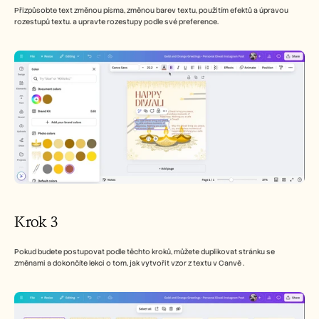
Přizpůsobte text změnou písma, změnou barev textu, použitím efektů a úpravou 
rozestupů textu. a upravte rozestupy podle své preference.
Krok 3
Pokud budete postupovat podle těchto kroků, můžete duplikovat stránku se 
změnami a dokončíte lekci o tom, jak vytvořit vzor z textu v Canvě . 