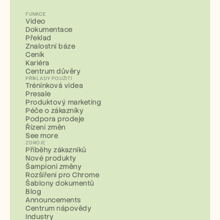
FUNKCE
Video
Dokumentace
Překlad
Znalostní báze
Ceník
Kariéra
Centrum důvěry
PŘÍKLADY POUŽITÍ
Tréninková videa
Presale
Produktový marketing
Péče o zákazníky
Podpora prodeje
Řízení změn
See more
ZDROJE
Příběhy zákazníků
Nové produkty
Šampioni změny
Rozšíření pro Chrome
Šablony dokumentů
Blog
Announcements
Centrum nápovědy
Industry