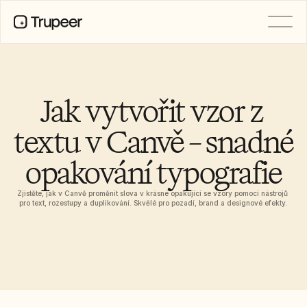
PRODUCT
Video
Documentation
Jak vytvořit vzor z 
Translation
Knowledge Base
textu v Canvě – snadné 
AI Avatars
Brand Kits
opakování typografie
Shared Pages
AI Screen Recording
Zjistěte, jak v Canvě proměnit slova v krásné opakující se vzory pomocí nástrojů 
pro text, rozestupy a duplikování. Skvělé pro pozadí, brand a designové efekty.
RESOURCES
AI Champions of Change
Trust Center
Nové produkty
Doc Templates
Industry