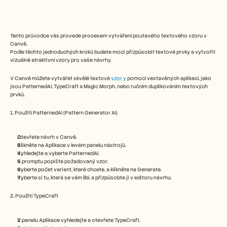
Free Tools
FAQs
Announcement
Partner Program
Tento průvodce vás provede procesem vytváření poutavého textového vzoru v 
USECASES
Canvě.
Change Management
Podle těchto jednoduchých kroků budete moci přizpůsobit textové prvky a vytvořit 
Sales Enablement
vizuálně atraktivní vzory pro vaše návrhy.
Pre-sales
V Canvě můžete vytvářet skvělé textové 
Product Marketing
vzor y 
pomocí vestavěných aplikací, jako 
jsou PatternedAI, TypeCraft a Magic Morph, nebo ručním duplikováním textových 
Customer Success
prvků.
Training
See more
1. Použití PatternedAI (Pattern Generator AI)
Otevřete návrh v Canvě.
Customer Stories
Klikněte na Aplikace v levém panelu nástrojů.
Vyhledejte a vyberte PatternedAI.
V promptu popište požadovaný vzor.
Vyberte počet variant, které chcete, a klikněte na Generate.
Help Center
Vyberte si tu, která se vám líbí, a přizpůsobte ji v editoru návrhu.
2. Použití TypeCraft
Pricing
V panelu Aplikace vyhledejte a otevřete TypeCraft.