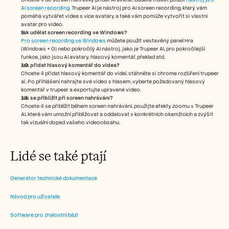
AI screen recording.
 Trupeer AI je nástroj pro AI screen recording, který vám 
pomáhá vytvářet videa s více avatary a také vám pomůže vytvořit si vlastní 
avatar pro video.
Jak udělat screen recording ve Windows?
Pro screen recording ve Windows
 můžete použít vestavěný panel Hra 
(Windows + G) nebo pokročilý AI nástroj, jako je Trupeer AI, pro pokročilejší 
funkce, jako jsou AI avatary, hlasový komentář, překlad atd.
Jak přidat hlasový komentář do videa?
Chcete-li přidat hlasový komentář do videí, stáhněte si chrome rozšíření trupeer 
ai. Po přihlášení nahrajte své video s hlasem, vyberte požadovaný hlasový 
komentář v trupeer a exportujte upravené video. 
Jak se přiblížit při screen nahrávání?
Chcete-li se přiblížit během screen nahrávání, použijte efekty zoomu v Trupeer 
AI, které vám umožní přibližovat a oddalovat v konkrétních okamžicích a zvýšit 
tak vizuální dopad vašeho videoobsahu. 
Lidé se také ptají
Generátor technické dokumentace
Návod pro uživatele
Software pro znalostní bázi