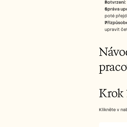
Potvrzení:
Správa up
poté přejd
Přizpůsobe
upravit če
Návod
praco
Krok 
Klikněte v na