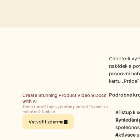
Chcete-li vyt
nabídek a po
pracovní nabí
kartu „Práce“
Podrobné kro
Create Stunning Product Video & Docs 
with AI
Tento tutoriál byl vytvořen pomocí Trupeer za 
méně než 5 minut
Přístup k s
Vyhledání 
Vytvořit zdarma
společnost
Aktivace u