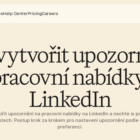
es
Help Center
Pricing
Careers
vytvořit upozorn
racovní nabídky
LinkedIn
vořit upozornění na pracovní nabídky na LinkedIn a nechte si p
stech. Postup krok za krokem pro nastavení upozornění podle n
preferencí.