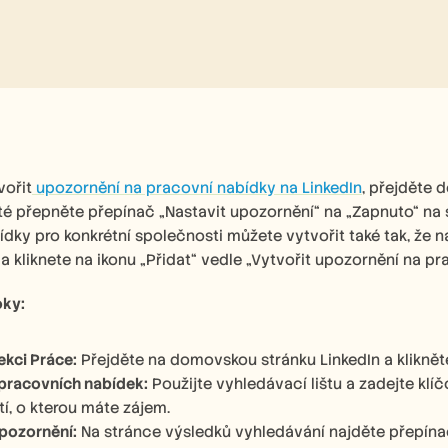
vořit
 upozornění na pracovní nabídky na LinkedIn
, přejděte 
té přepněte přepínač „Nastavit upozornění“ na „Zapnuto“ na 
dky pro konkrétní společnosti můžete vytvořit také tak, že nav
 a kliknete na ikonu „Přidat“ vedle „Vytvořit upozornění na pr
ky: 
ekci Práce:
 Přejděte na domovskou stránku LinkedIn a klikněte
pracovních nabídek:
 Použijte vyhledávací lištu a zadejte klí
í, o kterou máte zájem. 
pozornění:
 Na stránce výsledků vyhledávání najděte přepínač 