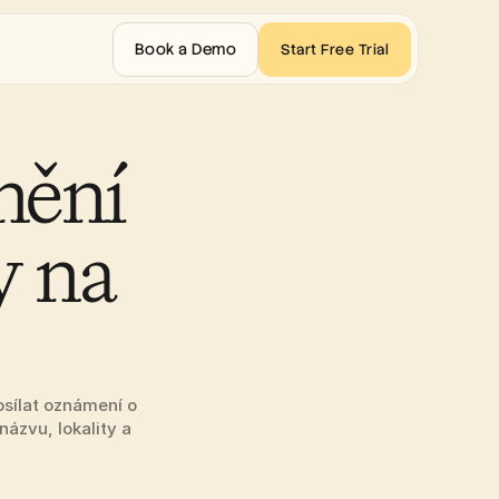
Book a Demo
Start Free Trial
ění 
 na 
osílat oznámení o 
ázvu, lokality a 