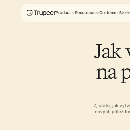
Product
Resources
Customer Stori
Jak 
na p
Zjistěte, jak vyt
nových příležito