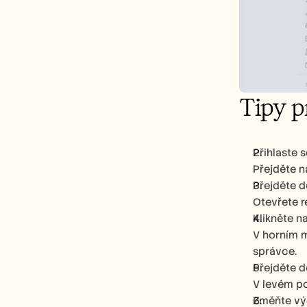
Tipy p
Přihlaste 
Přejděte n
Přejděte d
Otevřete r
Klikněte n
V horním m
správce.
Přejděte d
V levém po
Změňte vý