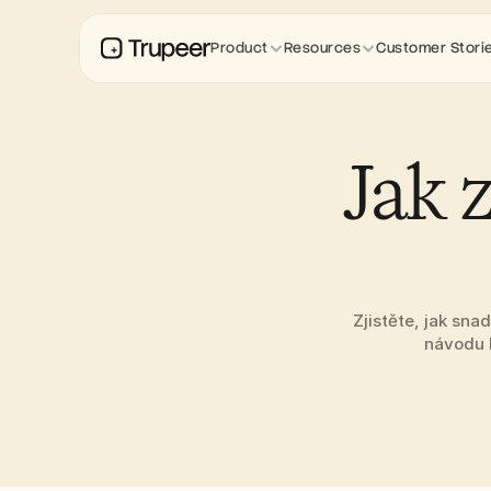
Product
Resources
Customer Stori
Jak 
Zjistěte, jak sna
návodu k