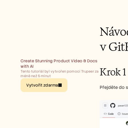
Návod
v Gi
Create Stunning Product Video & Docs 
with AI
Krok 1
Tento tutoriál byl vytvořen pomocí Trupeer za 
méně než 5 minut
Vytvořit zdarma
Přejděte do sv