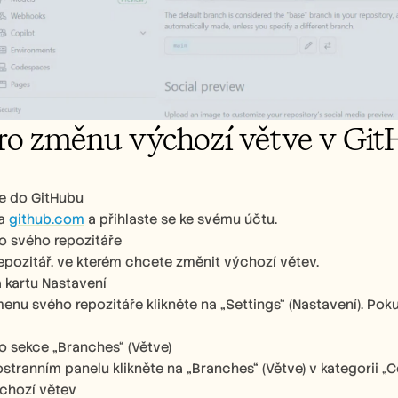
ro změnu výchozí větve v Gi
se do GitHubu
a 
github.com
 a přihlaste se ke svému účtu.
o svého repozitáře
epozitář, ve kterém chcete změnit výchozí větev.
a kartu Nastavení
enu svého repozitáře klikněte na „Settings“ (Nastavení). Pok
o sekce „Branches“ (Větve)
stranním panelu klikněte na „Branches“ (Větve) v kategorii 
chozí větev