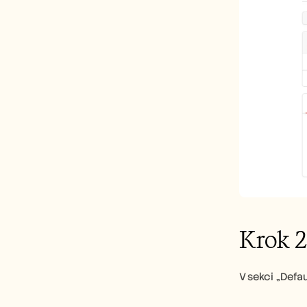
Krok 2
V sekci „Defa