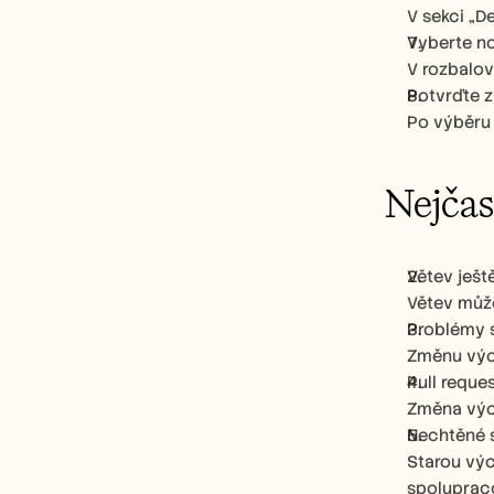
V sekci „D
Vyberte n
V rozbalov
Potvrďte 
Po výběru 
Nejčas
Větev ješt
Větev může
Problémy 
Změnu vých
Pull reque
Změna vých
Nechtěné 
Starou výc
spoluprac