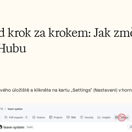
 krok za krokem: Jak změ
tHubu
ého úložiště a klikněte na kartu „Settings“ (Nastavení) v horní