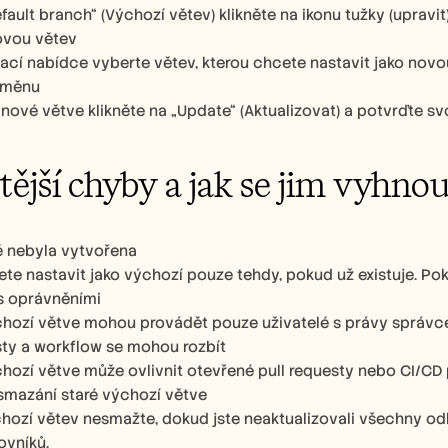
efault branch“ (Výchozí větev) klikněte na ikonu tužky (upravit
ovou větev
ací nabídce vyberte větev, kterou chcete nastavit jako novo
změnu
nové větve klikněte na „Update“ (Aktualizovat) a potvrďte s
tější chyby a jak se jim vyhno
ě nebyla vytvořena
te nastavit jako výchozí pouze tehdy, pokud už existuje. Pok
s oprávněními
ozí větve mohou provádět pouze uživatelé s právy správce 
sty a workflow se mohou rozbít
ozí větve může ovlivnit otevřené pull requesty nebo CI/CD pi
smazání staré výchozí větve
hozí větev nesmažte, dokud jste neaktualizovali všechny odk
ovníků.