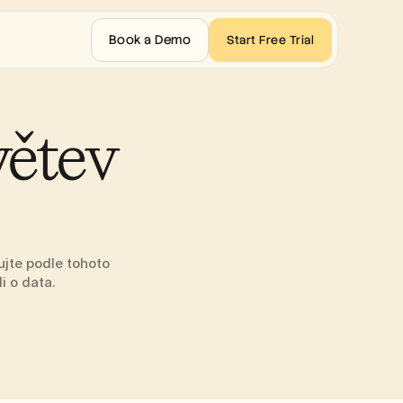
Book a Demo
Start Free Trial
ětev 
jte podle tohoto 
i o data.