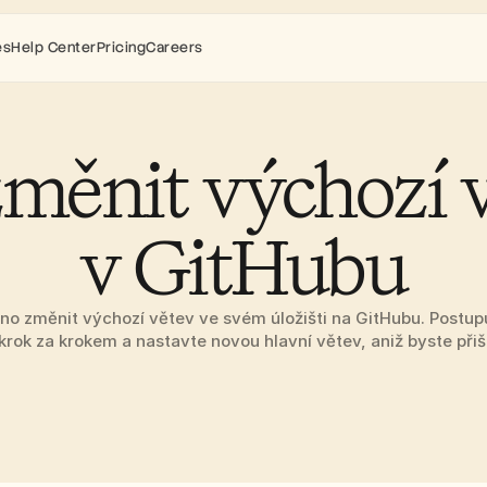
es
Help Center
Pricing
Careers
změnit výchozí v
v GitHubu
dno změnit výchozí větev ve svém úložišti na GitHubu. Postupu
rok za krokem a nastavte novou hlavní větev, aniž byste přišl