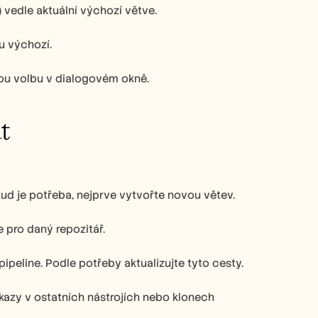
) vedle aktuální výchozí větve.
u výchozí.
vou volbu v dialogovém okně.
ut
ud je potřeba, nejprve vytvořte novou větev.
pro daný repozitář.
peline. Podle potřeby aktualizujte tyto cesty.
azy v ostatních nástrojích nebo klonech 