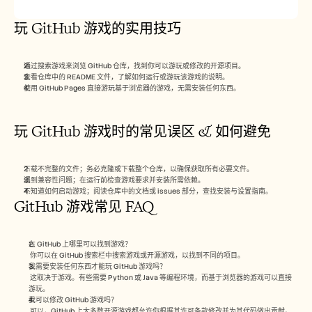
玩 GitHub 游戏的实用技巧
通过搜索游戏来浏览 GitHub 仓库，找到你可以游玩或修改的开源项目。
查看仓库中的 README 文件，了解如何运行或游玩该游戏的说明。
使用 GitHub Pages 直接游玩基于浏览器的游戏，无需安装任何东西。
玩 GitHub 游戏时的常见误区 & 如何避免
下载不完整的文件；务必克隆或下载整个仓库，以确保获取所有必要文件。
遇到兼容性问题；在运行前检查游戏要求并安装所需依赖。
不知道如何启动游戏；阅读仓库中的文档或 issues 部分，查找安装与设置指南。
GitHub 游戏常见 FAQ
在 GitHub 上哪里可以找到游戏？
 你可以在 GitHub 搜索栏中搜索游戏或开源游戏，以找到不同的项目。
我需要安装任何东西才能玩 GitHub 游戏吗？
 这取决于游戏。有些需要 Python 或 Java 等编程环境，而基于浏览器的游戏可以直接
游玩。
我可以修改 GitHub 游戏吗？
 可以，GitHub 上大多数开源游戏都允许你根据其许可条款修改并为其代码做出贡献。