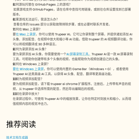
如何游玩托管在 GitHub Pages 上的游戏？
 如果游戏支持 GitHub Pages，请在仓库中查找可用链接，或前往仓库设置找到已部署
版本。
如果游戏无法运行，我该怎么办？
 查看仓库的 issues 部分以获取故障排除步骤，或在必要时联系开发者。 
如何在 Mac 上录屏？ 
要
在 Mac 上录屏
，你可以使用 Trupeer AI。它可让你录制整个屏幕，并提供诸如添加 AI 
头像、添加配音、在视频中放大和缩小等 AI 功能。借助 trupeer 的 AI 视频翻译功能，你
可以将视频翻译成 30 多种语言。  
如何为录屏添加 AI 头像？
要为录屏添加 AI 头像，你需要使用一个
AI 屏幕录制工具。
Trupeer AI 是一款 AI 屏幕录制
工具，可帮助你创建带有多个头像的视频，也能帮助你为视频创建自己的头像。
如何在 Windows 上录屏？
要在 Windows 上录屏
，你可以使用内置的 Game Bar（Windows + G），或者使用 
Trupeer AI 这类高级 AI 工具，以获得 AI 头像、配音、翻译等更高级功能。
如何为视频添加配音？
要为视频添加配音，请下载 trupeer ai chrome 扩展程序。注册后，上传带有声音的视
频，从 trupeer 中选择所需的配音，然后导出编辑后的视频。 
如何在录屏中放大？
在录屏过程中，可使用 Trupeer AI 中的缩放效果，让你在特定时刻放大和缩小，从而增
强视频内容的视觉冲击力。 
推荐阅读
技术文档生成器