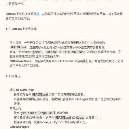
Free Tools
上的游戏体验。
常见问题
Announcement
GitHub 上有许多开源
游戏
，从简单的纯文本游戏到交互式浏览器游戏应有尽有。以下是查找
Partner Program
并游玩它们的方法：
用例
变更管理
1. 在 GitHub 上查找游戏
销售赋能
售前
用户资料：一些开发者会将可游玩或交互式游戏直接嵌入他们个人资料中的 
产品营销
README.md
。这些内容可能包括诸如可点击的井字棋棋盘之类的创意游戏。
客户成功
仓库：使用诸如 
"game"
、
"chess"
 或 
"tic-tac-toe"
 之类的关键词搜索仓库。寻
培训
找那些带有游戏演示或前端实现的仓库。
See more
GitHub Actions：有些游戏使用 GitHub Actions 来自动执行走子或管理游戏状态，尤其
适用于多人回合制游戏。
2. 如何游玩
客户故事
通过 README.md：
许多游戏会在 
README.md
 文件中包含直接链接或按钮。
帮助中心
有些游戏提供内嵌游玩功能，或提供托管在 GitHub Pages 或其他平台上的在线演示
链接。
本地运行：
使用 
git clone [repo-url]
 克隆仓库。
定价
按照安装说明进行操作（通常在 
README.md
 或 
docs/
 文件夹中）。
根据项目需要，使用 Node.js、Python 或 Unity 等工具。
GitHub Pages：