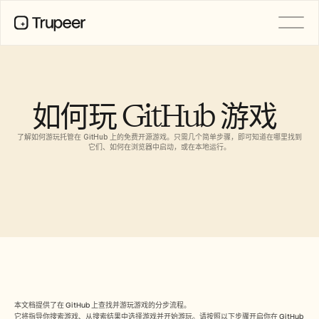
产品
视频
文档
如何玩 GitHub 游戏  
翻译
知识库
了解如何游玩托管在 GitHub 上的免费开源游戏。只需几个简单步骤，即可知道在哪里找到
AI 虚拟形象
它们、如何在浏览器中启动，或在本地运行。
品牌套件
共享页面
AI屏幕录制
资源
AI 变革先锋
信任中心
功能请求
文档模板
本文档提供了在 GitHub 上查找并游玩游戏的分步流程。
Industry
它将指导你搜索游戏、从搜索结果中选择游戏并开始游玩。请按照以下步骤开启你在 GitHub 