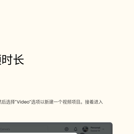
频时长
gn”，然后选择“Video”选项以新建一个视频项目。接着进入