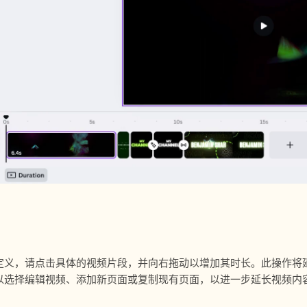
定义，请点击具体的视频片段，并向右拖动以增加其时长。此操作将
以选择编辑视频、添加新页面或复制现有页面，以进一步延长视频内容