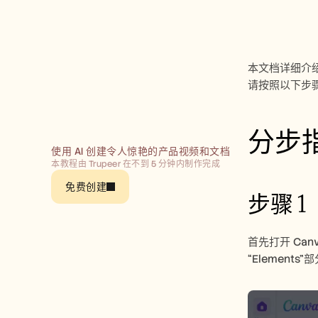
本文档详细介绍
请按照以下步
分步指
使用 AI 创建令人惊艳的产品视频和文档
本教程由 Trupeer 在不到 5 分钟内制作完成
免费创建
步骤 1
首先打开 Can
“Element