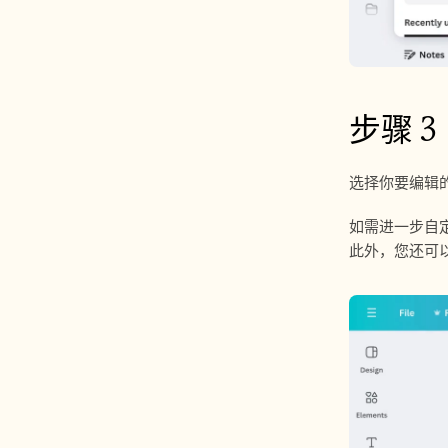
步骤 3
选择你要编辑
如需进一步自
此外，您还可