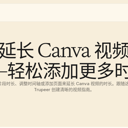
延长 Canva 视
—轻松添加更多
段时长、调整时间轴或添加页面来延长 Canva 视频的时长。跟随
Trupeer 创建清晰的视频指南。