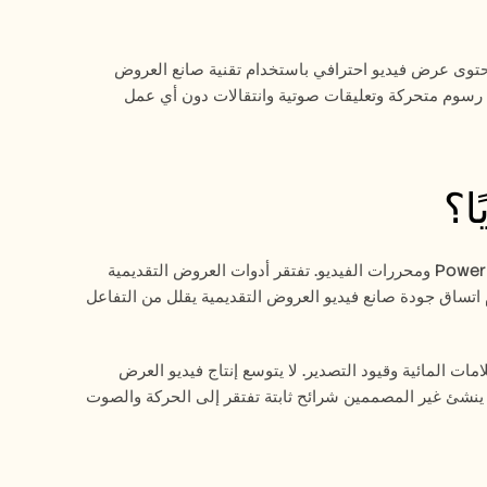
أداة Trupeer لإنشاء عروض الفيديو تحوّل النصوص أو الشرائح أو النقاط المختصرة إلى محتوى عرض فيديو احترافي باستخدام تقنية صانع العروض 
التقديمية بالذكاء الاصطناعي. تنشئ أداة إنشاء العروض التقديمية هذه عروضًا ديناميكية مع رسوم متحركة وتعليقات صوتية وانتقالات دون أي عمل 
ا؟
يقضي المحترفون ساعات في تنسيق الشرائح وتسجيل السرد ومزامنة التوقيت عبر PowerPoint ومحررات الفيديو. تفتقر أدوات العروض التقديمية 
بالذكاء الاصطناعي إلى إمكانات تصدير الفيديو، مما يخلق تدفقات عمل مجزأة. كما أن عدم اتساق جودة صانع فيديو العروض التقديمية يقلل من التفاعل 
تواجه الفرق قيود النسخة المجانية من صانع العروض التقديمية بالذكاء الاصطناعي مثل العلامات المائية وقيود التصدير. لا يتوسع إنتاج فيديو العرض 
التقديمي اليدوي بسهولة مع العروض المتكررة أو الندوات عبر الإنترنت أو جلسات التدريب. ينشئ غير المصممين شرائح ثابتة تفتقر إلى الحركة والصوت 