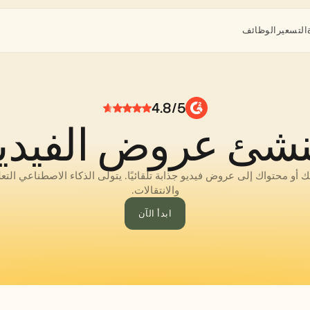
التسعير
الوظائف
4.8/5
شئ عروض الفيدي
والانتقالات.
ابدأ الآن