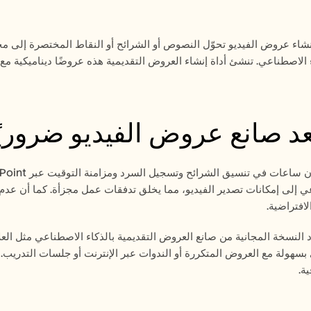
ُعد صانع عروض الفيديو ضروريً
افتراضية.
ة.