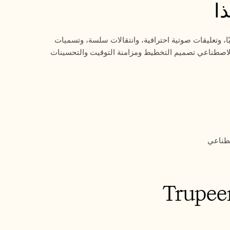
ا
يحلل Trupeer العروض التقديمية بالذكاء الاصطناعي المحتوى لإنشاء شرائح متحركة تلقائيًا، وتعليقات صوتية احترافية، وانتقالات سلسة، وتسميات 
توضيحية للحصول على مخرجات عرض فيديو كاملة. تتولى أداة العروض التقديمية بالذكاء الاصطناعي تصميم التخطيط ومزامنة التوقيت والتحسينات 
صطناعي